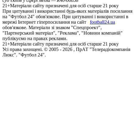
суб’єктів у сфері медіа — R40-06058
21+
Матеріали сайту призначені для осіб старше 21 року
При цитуванні і використанні будь-яких матеріалів посилання
на "Футбол 24" обов'язкове. При цитуванні і використанні в
мережі Інтернет гіперпосилання на сайт
football24.ua
обов'язкове. Матеріали зі знаком "Спецпроект",
"Партнерський матеріал", "Реклама", "Новини компаній"
публікуємо на правах реклами.
21+
Матеріали сайту призначені для осіб старше 21 року
Усi права захищенi. © 2005 -
2026
, ПрАТ "Телерадіокомпанія
Люкс". "Футбол 24".