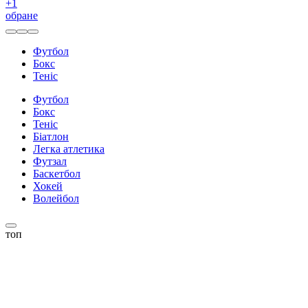
+
1
обране
Футбол
Бокс
Теніс
Футбол
Бокс
Теніс
Біатлон
Легка атлетика
Футзал
Баскетбол
Хокей
Волейбол
топ