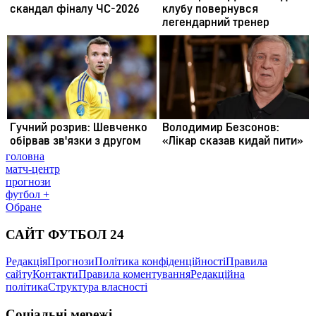
головна
матч-центр
прогнози
футбол +
Обране
САЙТ ФУТБОЛ 24
Редакція
Прогнози
Політика конфіденційності
Правила
сайту
Контакти
Правила коментування
Редакційна
політика
Структура власності
Соціальні мережі