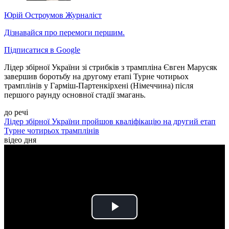
Юрій Остроумов
Журналіст
Дізнавайся про перемоги першим.
Підписатися в Google
Лідер збірної України зі стрибків з трампліна Євген Марусяк
завершив боротьбу на другому етапі Турне чотирьох
трамплінів у Гарміш-Партенкірхені (Німеччина) після
першого раунду основної стадії змагань.
до речі
Лідер збірної України пройшов кваліфікацію на другий етап
Турне чотирьох трамплінів
відео дня
Play