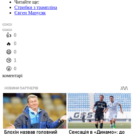
Читайте ще
:
Стрибки з трампліна
Євген Марусяк
️👍
0
️🔥
0
️😄
0
️😢
1
️🤬
0
коментарі