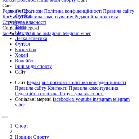
Сайт
Укр
Рус
Редакція
Прогнози
Політика конфіденційності
Правила сайту
Футбол
Контакти
Правила коментування
Редакційна політика
Бокс
Структура власності
Теніс
Соціальні мережі
Біатлон
facebook
x
youtube
instagram
telegram
viber
Легка атлетика
Футзал
Баскетбол
Хокей
Волейбол
Інші види спорту
Сайт
Сайт
Редакція
Прогнози
Політика конфіденційності
Правила сайту
Контакти
Правила коментування
Редакційна політика
Структура власності
Соціальні мережі
facebook
x
youtube
instagram
telegram
viber
Спорт
Новини Спорту