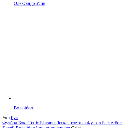
Олександр Усик
Волейбол
Укр
Рус
Футбол
Бокс
Теніс
Біатлон
Легка атлетика
Футзал
Баскетбол
Хокей
Волейбол
Інші види спорту
Сайт