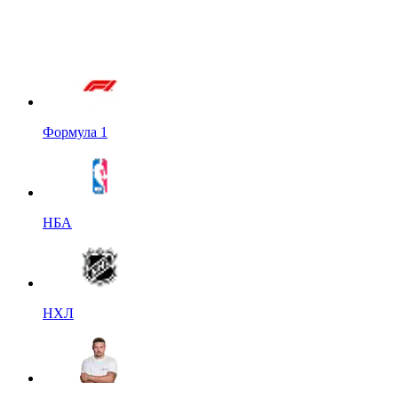
Формула 1
НБА
НХЛ