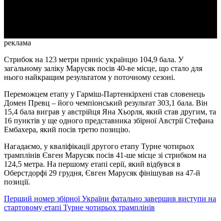
Video
реклама
Стрибок на 123 метри приніс українцю 104,9 бала. У
загальному заліку Марусяк посів 40-ве місце, що стало для
нього найкращим результатом у поточному сезоні.
Переможцем етапу у Гарміш-Партенкірхені став словенець
Домен Превц – його чемпіонський результат 303,1 бала. Він
15,4 бала виграв у австрійця Яна Хьорля, який став другим, та
16 пунктів у ще одного представника збірної Австрії Стефана
Ембахера, який посів третю позицію.
Нагадаємо, у кваліфікації другого етапу Турне чотирьох
трамплінів Євген Марусяк посів 41-ше місце зі стрибком на
124,5 метра. На першому етапі серії, який відбувся в
Оберстдорфі 29 грудня, Євген Марусяк фінішував на 47-й
позиції.
Перший номер збірної України фатально завершив виступи на
стартовому етапі Турне чотирьох трамплінів