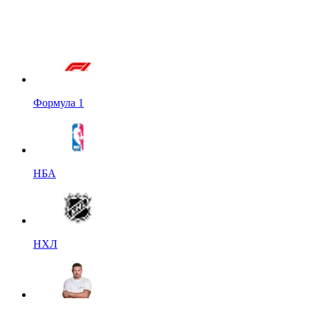
Формула 1
НБА
НХЛ