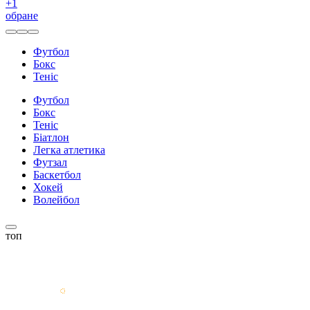
+
1
обране
Футбол
Бокс
Теніс
Футбол
Бокс
Теніс
Біатлон
Легка атлетика
Футзал
Баскетбол
Хокей
Волейбол
топ