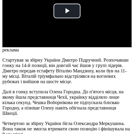
Play
Video
реклама
Стартував за збірну України Дмитро Підручний. Розпочавши
гонку на 14-й позиції, він довгий час йшов у групі лідерів.
Дмитро передав естафету Віталію Мандзину, коли був на 11-
му місці. Віталій тріумфально відстрілявся на вогневих
рубежах і вийшов на шосте місце.
Далі в гонку вступила Олена Городна. До п'ятого місця, на
якому йшла представниця Чехії, українку відділяло лише
кілька секунд. Чешка Воборнікова не підпускала близько
Городну, а пізніше Олену навіть обігнала представниця
Швеції.
Четвертою за збірну України бігла Олександра Меркушина.
Вона також не змогла втримати свою позицію і фінішувала на