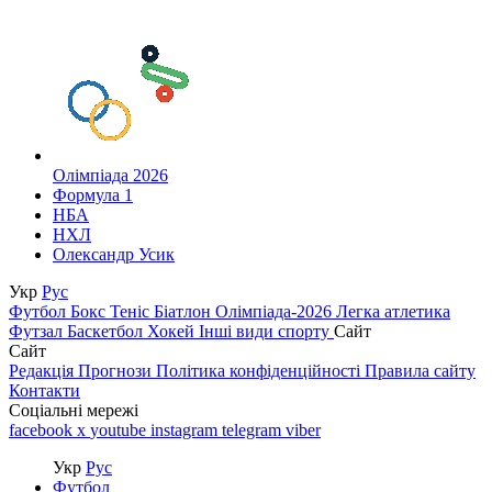
Олімпіада 2026
Формула 1
НБА
НХЛ
Олександр Усик
Укр
Рус
Футбол
Бокс
Теніс
Біатлон
Олімпіада-2026
Легка атлетика
Футзал
Баскетбол
Хокей
Інші види спорту
Сайт
Сайт
Редакція
Прогнози
Політика конфіденційності
Правила сайту
Контакти
Соціальні мережі
facebook
x
youtube
instagram
telegram
viber
Укр
Рус
Футбол