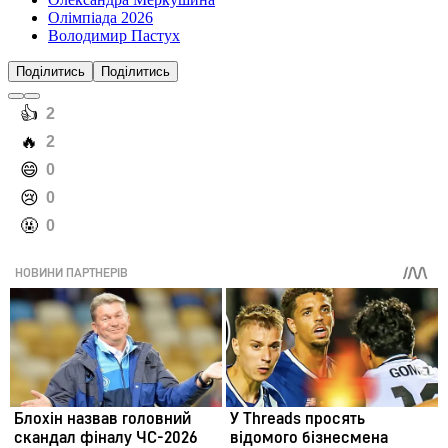
Олімпіада 2026
Володимир Пастух
Поділитись
Поділитись
️👍
2
️🔥
2
️😄
0
️😢
0
️🤬
0