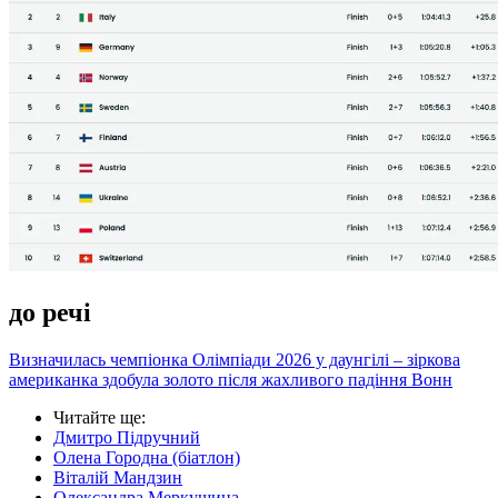
до речі
Визначилась чемпіонка Олімпіади 2026 у даунгілі – зіркова
американка здобула золото після жахливого падіння Вонн
Читайте ще
:
Дмитро Підручний
Олена Городна (біатлон)
Віталій Мандзин
Олександра Меркушина