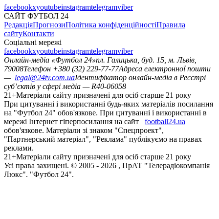
facebook
x
youtube
instagram
telegram
viber
САЙТ ФУТБОЛ 24
Редакція
Прогнози
Політика конфіденційності
Правила
сайту
Контакти
Соціальні мережі
facebook
x
youtube
instagram
telegram
viber
Онлайн-медіа «Футбол 24»
пл. Галицька, буд. 15, м. Львів,
79008
Телефон +380 (32) 229-77-77
Адреса електронної пошти
—
legal@24tv.com.ua
Ідентифікатор онлайн-медіа в Реєстрі
суб’єктів у сфері медіа — R40-06058
21+
Матеріали сайту призначені для осіб старше 21 року
При цитуванні і використанні будь-яких матеріалів посилання
на "Футбол 24" обов'язкове. При цитуванні і використанні в
мережі Інтернет гіперпосилання на сайт
football24.ua
обов'язкове. Матеріали зі знаком "Спецпроект",
"Партнерський матеріал", "Реклама" публікуємо на правах
реклами.
21+
Матеріали сайту призначені для осіб старше 21 року
Усi права захищенi. © 2005 -
2026
, ПрАТ "Телерадіокомпанія
Люкс". "Футбол 24".