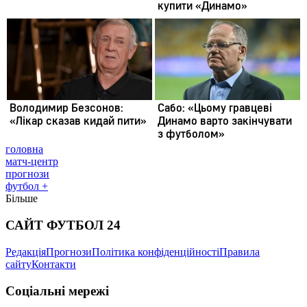
головна
матч-центр
прогнози
футбол +
Більше
САЙТ ФУТБОЛ 24
Редакція
Прогнози
Політика конфіденційності
Правила
сайту
Контакти
Соціальні мережі