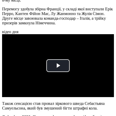
8-му місці.
Перемогу здобула збірна Франції, у складі якої виступали Ерік
Перро, Кантен Фійон Має, Лу Жанмонно та Жулія Сімон.
Друге місце завоювала команда-господар – Італія, а трійку
призерів замкнула Німеччина.
відео дня
Play
Video
Також сенсацією став провал зіркового шведа Себастьяна
Самуельсона, який був змушений бігти штрафні кола.