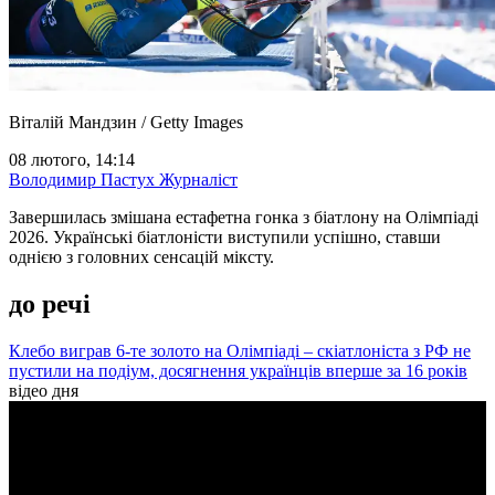
Віталій Мандзин / Getty Images
08 лютого, 14:14
Володимир Пастух
Журналіст
Завершилась змішана естафетна гонка з біатлону на Олімпіаді
2026. Українські біатлоністи виступили успішно, ставши
однією з головних сенсацій міксту.
до речі
Клебо виграв 6-те золото на Олімпіаді – скіатлоніста з РФ не
пустили на подіум, досягнення українців вперше за 16 років
відео дня