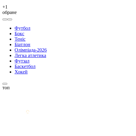
+
1
обране
Футбол
Бокс
Теніс
Біатлон
Олімпіада-2026
Легка атлетика
Футзал
Баскетбол
Хокей
топ