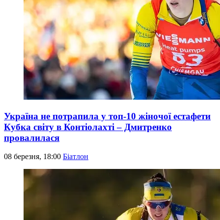
Україна не потрапила у топ-10 жіночої естафети
Кубка світу в Контіолахті – Дмитренко
провалилася
08 березня, 18:00
Біатлон