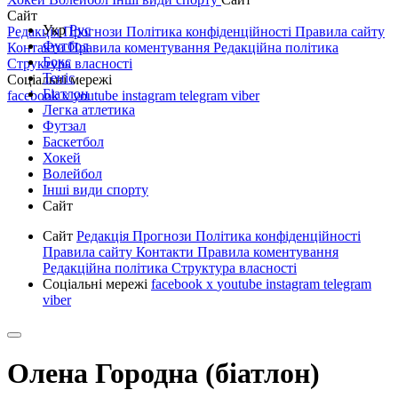
Сайт
Укр
Рус
Редакція
Прогнози
Політика конфіденційності
Правила сайту
Футбол
Контакти
Правила коментування
Редакційна політика
Бокс
Структура власності
Теніс
Соціальні мережі
Біатлон
facebook
x
youtube
instagram
telegram
viber
Легка атлетика
Футзал
Баскетбол
Хокей
Волейбол
Інші види спорту
Сайт
Сайт
Редакція
Прогнози
Політика конфіденційності
Правила сайту
Контакти
Правила коментування
Редакційна політика
Структура власності
Соціальні мережі
facebook
x
youtube
instagram
telegram
viber
Олена Городна (біатлон)