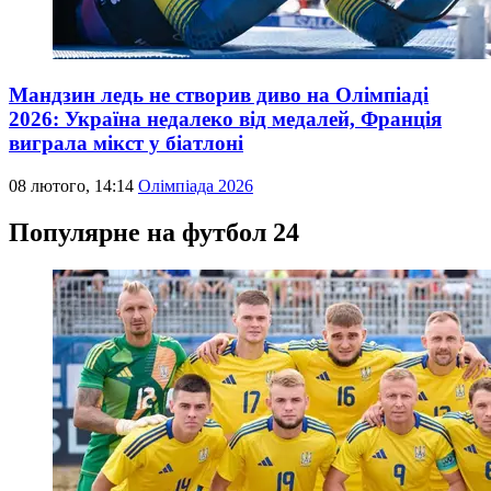
Мандзин ледь не створив диво на Олімпіаді
2026: Україна недалеко від медалей, Франція
виграла мікст у біатлоні
08 лютого, 14:14
Олімпіада 2026
Популярне на футбол 24