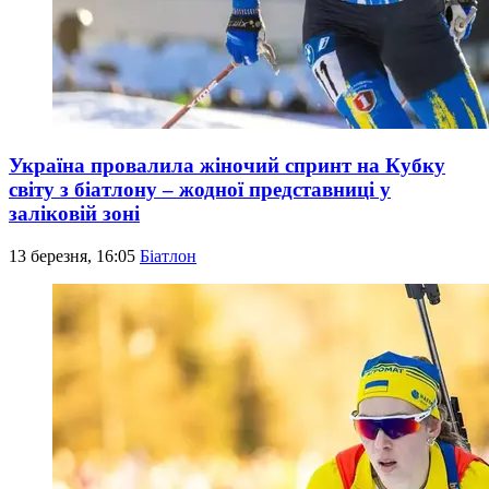
Україна провалила жіночий спринт на Кубку
світу з біатлону – жодної представниці у
заліковій зоні
13 березня, 16:05
Біатлон