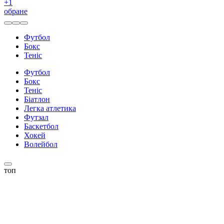
+
1
обране
Футбол
Бокс
Теніс
Футбол
Бокс
Теніс
Біатлон
Легка атлетика
Футзал
Баскетбол
Хокей
Волейбол
топ