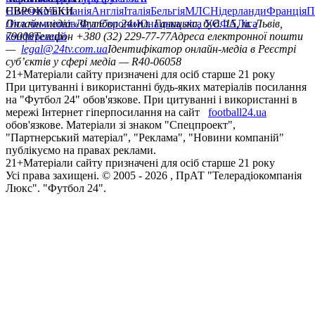
Німеччина
ЄВРОКУБКИ
Іспанія
Англія
Італія
Бельгія
МЛС
Нідерланди
Франція
П
Ліга чемпіонів
Онлайн-медіа «Футбол 24»
Ліга Європи
Юнацька ліга УЄФА
пл. Галицька, буд. 15, м. Львів,
Ліга
конференцій
79008
Телефон +380 (32) 229-77-77
Адреса електронної пошти
—
legal@24tv.com.ua
Ідентифікатор онлайн-медіа в Реєстрі
суб’єктів у сфері медіа — R40-06058
21+
Матеріали сайту призначені для осіб старше 21 року
При цитуванні і використанні будь-яких матеріалів посилання
на "Футбол 24" обов'язкове. При цитуванні і використанні в
мережі Інтернет гіперпосилання на сайт
football24.ua
обов'язкове. Матеріали зі знаком "Спецпроект",
"Партнерський матеріал", "Реклама", "Новини компаній"
публікуємо на правах реклами.
21+
Матеріали сайту призначені для осіб старше 21 року
Усi права захищенi. © 2005 -
2026
, ПрАТ "Телерадіокомпанія
Люкс". "Футбол 24".