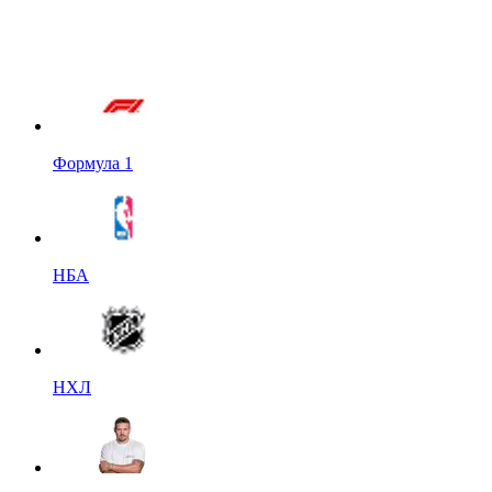
Формула 1
НБА
НХЛ