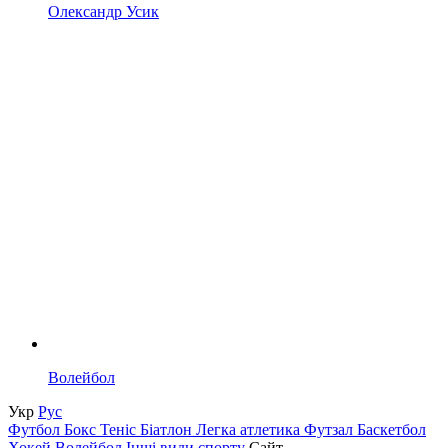
Олександр Усик
Волейбол
Укр
Рус
Футбол
Бокс
Теніс
Біатлон
Легка атлетика
Футзал
Баскетбол
Хокей
Волейбол
Інші види спорту
Сайт