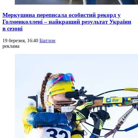
Меркушина переписала особистий рекорд у
Голменколлені – найкращий результат України
в сезоні
19 березня, 16:40
Біатлон
реклама