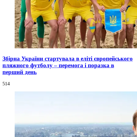
Збірна України стартувала в еліті європейського
пляжного футболу – перемога і поразка в
перший день
514