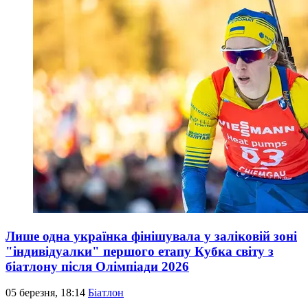
Лише одна українка фінішувала у заліковій зоні
"індивідуалки" першого етапу Кубка світу з
біатлону після Олімпіади 2026
05 березня, 18:14
Біатлон