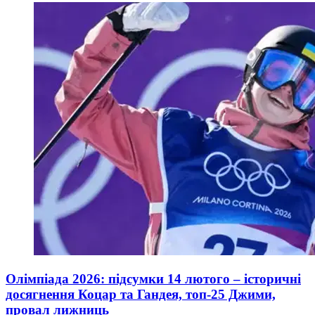
Олімпіада 2026: підсумки 14 лютого – історичні
досягнення Коцар та Гандея, топ-25 Джими,
провал лижниць