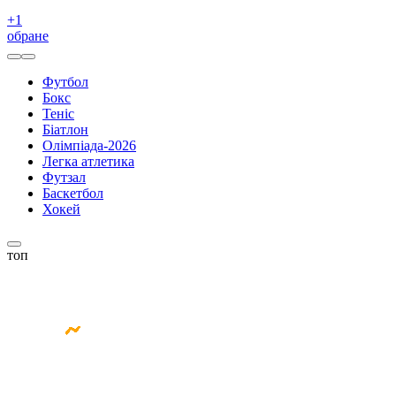
+
1
обране
Футбол
Бокс
Теніс
Біатлон
Олімпіада-2026
Легка атлетика
Футзал
Баскетбол
Хокей
топ