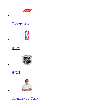
Формула 1
НБА
НХЛ
Олександр Усик