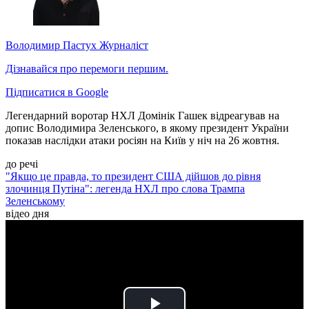
Володимир Пастух
Журналіст
Дізнавайся про перемоги першим.
Підписатися в Google
Легендарний воротар НХЛ Домінік Гашек відреагував на
допис Володимира Зеленського, в якому президент України
показав наслідки атаки росіян на Київ у ніч на 26 жовтня.
до речі
"Якщо це правда, то президент США дійшов до рівня
злочинця Путіна": легенда НХЛ про слова Трампа
Зеленському
відео дня