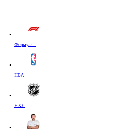
Формула 1
НБА
НХЛ