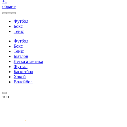
+
1
обране
Футбол
Бокс
Теніс
Футбол
Бокс
Теніс
Біатлон
Легка атлетика
Футзал
Баскетбол
Хокей
Волейбол
топ