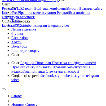
Сайт
Укр
Рус
Редакція
Прогнози
Політика конфіденційності
Правила сайту
Футбол
Контакти
Правила коментування
Редакційна політика
Бокс
Структура власності
Теніс
Соціальні мережі
Біатлон
facebook
x
youtube
instagram
telegram
viber
Легка атлетика
Футзал
Баскетбол
Хокей
Волейбол
Інші види спорту
Сайт
Сайт
Редакція
Прогнози
Політика конфіденційності
Правила сайту
Контакти
Правила коментування
Редакційна політика
Структура власності
Соціальні мережі
facebook
x
youtube
instagram
telegram
viber
Спорт
Новини Спорту