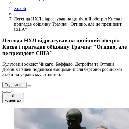
Хокей
Легенда НХЛ відреагував на цинічний обстріл Києва і
пригадав обіцянку Трампа: "Огидно, але це президент
США"
Легенда НХЛ відреагував на цинічний обстріл
Києва і пригадав обіцянку Трампа: "Огидно, але
це президент США"
Культовий хокеїст Чикаго, Баффало, Детройта та Оттави
Домінік Гашек поділився емоціями після чергової російської
атаки на українську столицю.
Поділитись
0
коментарі