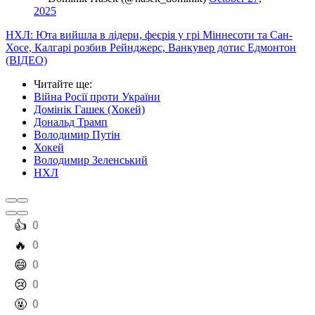
2025
НХЛ: Юта вийшла в лідери, феєрія у грі Міннесоти та Сан-
Хосе, Калгарі розбив Рейнджерс, Ванкувер дотис Едмонтон
(ВІДЕО)
Читайте ще
:
Війна Росії проти України
Домінік Гашек (Хокей)
Дональд Трамп
Володимир Путін
Хокей
Володимир Зеленський
НХЛ
️👍
0
️🔥
0
️😄
0
️😢
0
️🤬
0