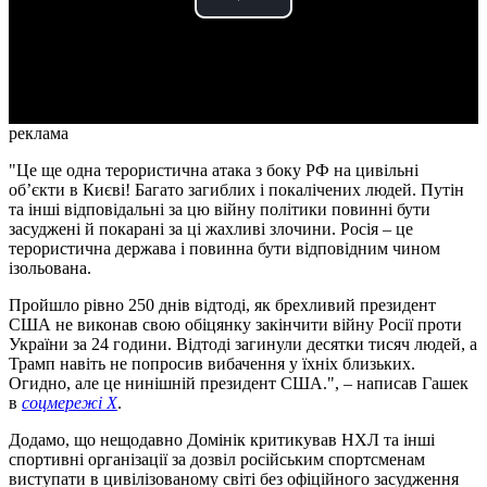
Play
Video
реклама
"Це ще одна терористична атака з боку РФ на цивільні
об’єкти в Києві! Багато загиблих і покалічених людей. Путін
та інші відповідальні за цю війну політики повинні бути
засуджені й покарані за ці жахливі злочини. Росія – це
терористична держава і повинна бути відповідним чином
ізольована.
Пройшло рівно 250 днів відтоді, як брехливий президент
США не виконав свою обіцянку закінчити війну Росії проти
України за 24 години. Відтоді загинули десятки тисяч людей, а
Трамп навіть не попросив вибачення у їхніх близьких.
Огидно, але це нинішній президент США.", – написав Гашек
в
соцмережі X
.
Додамо, що нещодавно Домінік критикував НХЛ та інші
спортивні організації за дозвіл російським спортсменам
виступати в цивілізованому світі без офіційного засудження