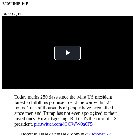
злочинів РФ.
відео дня
Play
Video
Today marks 250 days since the lying US president
failed to fulfill his promise to end the war within 24
hours. Tens of thousands of people have been killed
since then and Trump has not even apologized to their
loved ones. How disgusting. But that's the current US
president.
pic.twitter.com/iCOWW0a6F5
— Dominik Hasek (@hasek_dominik)
October 27,