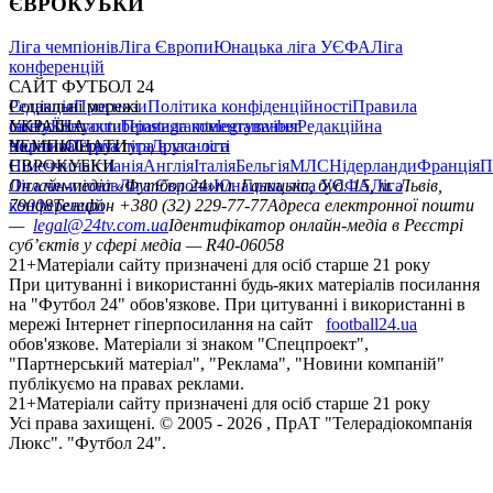
ЄВРОКУБКИ
Ліга чемпіонів
Ліга Європи
Юнацька ліга УЄФА
Ліга
конференцій
САЙТ ФУТБОЛ 24
Редакція
Соціальні мережі
Прогнози
Політика конфіденційності
Правила
сайту
facebook
УКРАЇНА
Контакти
x
youtube
Правила коментування
instagram
telegram
viber
Редакційна
політика
Україна
ЧЕМПІОНАТИ
Перша ліга
Структура власності
Друга ліга
Німеччина
ЄВРОКУБКИ
Іспанія
Англія
Італія
Бельгія
МЛС
Нідерланди
Франція
П
Ліга чемпіонів
Онлайн-медіа «Футбол 24»
Ліга Європи
Юнацька ліга УЄФА
пл. Галицька, буд. 15, м. Львів,
Ліга
конференцій
79008
Телефон +380 (32) 229-77-77
Адреса електронної пошти
—
legal@24tv.com.ua
Ідентифікатор онлайн-медіа в Реєстрі
суб’єктів у сфері медіа — R40-06058
21+
Матеріали сайту призначені для осіб старше 21 року
При цитуванні і використанні будь-яких матеріалів посилання
на "Футбол 24" обов'язкове. При цитуванні і використанні в
мережі Інтернет гіперпосилання на сайт
football24.ua
обов'язкове. Матеріали зі знаком "Спецпроект",
"Партнерський матеріал", "Реклама", "Новини компаній"
публікуємо на правах реклами.
21+
Матеріали сайту призначені для осіб старше 21 року
Усi права захищенi. © 2005 -
2026
, ПрАТ "Телерадіокомпанія
Люкс". "Футбол 24".