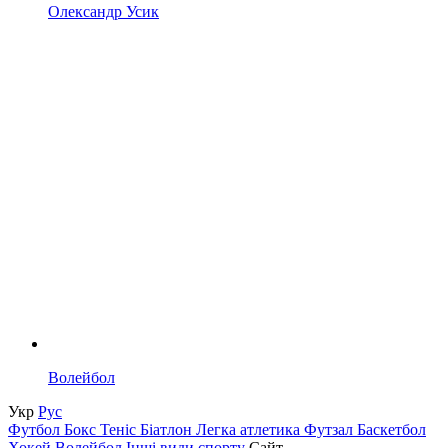
Олександр Усик
Волейбол
Укр
Рус
Футбол
Бокс
Теніс
Біатлон
Легка атлетика
Футзал
Баскетбол
Хокей
Волейбол
Інші види спорту
Сайт