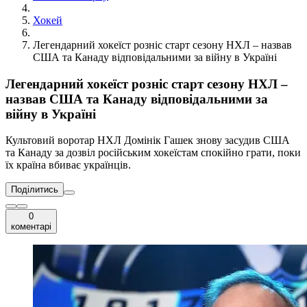
Хокей
Легендарний хокеїст розніс старт сезону НХЛ – назвав
США та Канаду відповідальними за війну в Україні
Легендарний хокеїст розніс старт сезону НХЛ –
назвав США та Канаду відповідальними за
війну в Україні
Культовий воротар НХЛ Домінік Гашек знову засудив США
та Канаду за дозвіл російським хокеїстам спокійно грати, поки
їх країна вбиває українців.
Поділитись
0
коментарі