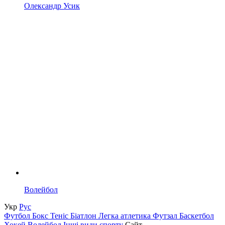
Олександр Усик
Волейбол
Укр
Рус
Футбол
Бокс
Теніс
Біатлон
Легка атлетика
Футзал
Баскетбол
Хокей
Волейбол
Інші види спорту
Сайт