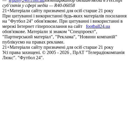
—
legal@24tv.com.ua
Ідентифікатор онлайн-медіа в Реєстрі
суб’єктів у сфері медіа — R40-06058
21+
Матеріали сайту призначені для осіб старше 21 року
При цитуванні і використанні будь-яких матеріалів посилання
на "Футбол 24" обов'язкове. При цитуванні і використанні в
мережі Інтернет гіперпосилання на сайт
football24.ua
обов'язкове. Матеріали зі знаком "Спецпроект",
"Партнерський матеріал", "Реклама", "Новини компаній"
публікуємо на правах реклами.
21+
Матеріали сайту призначені для осіб старше 21 року
Усi права захищенi. © 2005 -
2026
, ПрАТ "Телерадіокомпанія
Люкс". "Футбол 24".