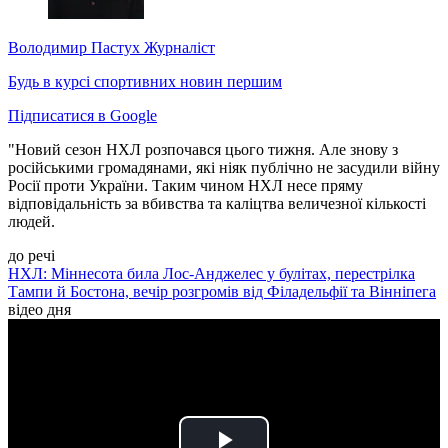
Володимир Пастух
Журналіст
Будь в курсі спортивних новин першим
Підписатися в Google
"Новий сезон НХЛ розпочався цього тижня. Але знову з
російськими громадянами, які ніяк публічно не засудили війну
Росії проти України. Таким чином НХЛ несе пряму
відповідальність за вбивства та каліцтва величезної кількості
людей.
до речі
НХЛ: Міннесота била Лос-Анджелес у булітах, перестрілка
Тампи й Бостона, вечір розгромів від Філадельфії та Вінніпега
відео дня