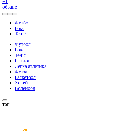
+
1
обране
Футбол
Бокс
Теніс
Футбол
Бокс
Теніс
Біатлон
Легка атлетика
Футзал
Баскетбол
Хокей
Волейбол
топ