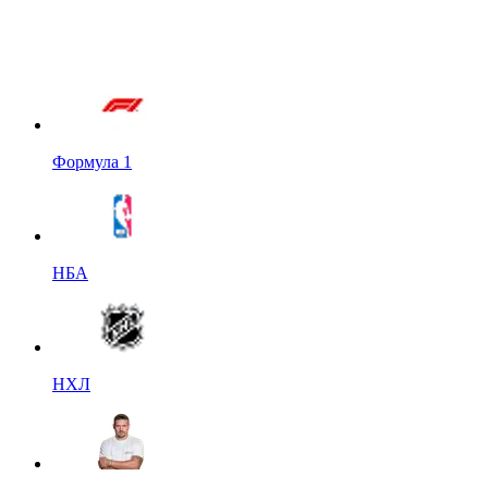
Формула 1
НБА
НХЛ