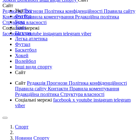
Сайт
Укр
Рус
Редакція
Прогнози
Політика конфіденційності
Правила сайту
Футбол
Контакти
Правила коментування
Редакційна політика
Бокс
Структура власності
Теніс
Соціальні мережі
Біатлон
facebook
x
youtube
instagram
telegram
viber
Легка атлетика
Футзал
Баскетбол
Хокей
Волейбол
Інші види спорту
Сайт
Сайт
Редакція
Прогнози
Політика конфіденційності
Правила сайту
Контакти
Правила коментування
Редакційна політика
Структура власності
Соціальні мережі
facebook
x
youtube
instagram
telegram
viber
Спорт
Новини Спорту