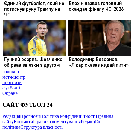
головна
матч-центр
прогнози
футбол +
Обране
САЙТ ФУТБОЛ 24
Редакція
Прогнози
Політика конфіденційності
Правила
сайту
Контакти
Правила коментування
Редакційна
політика
Структура власності