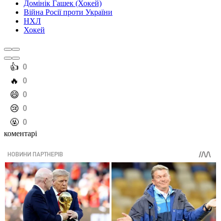
Домінік Гашек (Хокей)
Війна Росії проти України
НХЛ
Хокей
️👍
0
️🔥
0
️😄
0
️😢
0
️🤬
0
коментарі