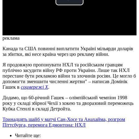
Play
Video
реклама
Канада та США повинні виплатити Україні мільярди доларів
за збитки, які несе країна через цю рекламу війни.
Я продовжую пропонувати НХЛ та російським гравцям
публічно засудити війну РФ проти України. Лише так НХЛ
перестане бути рекламою війни та злочинів росіян. Це могло б
допомогти зменшити численні жертви" – написав Домінік
Гашек в
соцмережі X
.
Додамо, що 60-річний Гашек – олімпійський чемпіон 1998
року у складі збірної Чехії з хокею та дворазовий переможець
Кубка Стенлі в складі Детройта.
Тринадцять шайб у матчі Сан-Хосе та Анахайма, розгром
Піттсбурга, перемога Едмонтона: НХЛ
Читайте ще
: