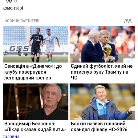
️🤬
0
коментарі
головна