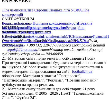
ЄВРОКУБКИ
Ліга чемпіонів
Ліга Європи
Юнацька ліга УЄФА
Ліга
конференцій
САЙТ ФУТБОЛ 24
Редакція
Соціальні мережі
Прогнози
Політика конфіденційності
Правила
сайту
facebook
УКРАЇНА
Контакти
x
youtube
Правила коментування
instagram
telegram
viber
Редакційна
політика
Україна
ЧЕМПІОНАТИ
Перша ліга
Структура власності
Друга ліга
Німеччина
ЄВРОКУБКИ
Іспанія
Англія
Італія
Бельгія
МЛС
Нідерланди
Франція
П
Ліга чемпіонів
Онлайн-медіа «Футбол 24»
Ліга Європи
Юнацька ліга УЄФА
пл. Галицька, буд. 15, м. Львів,
Ліга
конференцій
79008
Телефон +380 (32) 229-77-77
Адреса електронної пошти
—
legal@24tv.com.ua
Ідентифікатор онлайн-медіа в Реєстрі
суб’єктів у сфері медіа — R40-06058
21+
Матеріали сайту призначені для осіб старше 21 року
При цитуванні і використанні будь-яких матеріалів посилання
на "Футбол 24" обов'язкове. При цитуванні і використанні в
мережі Інтернет гіперпосилання на сайт
football24.ua
обов'язкове. Матеріали зі знаком "Спецпроект",
"Партнерський матеріал", "Реклама", "Новини компаній"
публікуємо на правах реклами.
21+
Матеріали сайту призначені для осіб старше 21 року
Усi права захищенi. © 2005 -
2026
, ПрАТ "Телерадіокомпанія
Люкс". "Футбол 24".