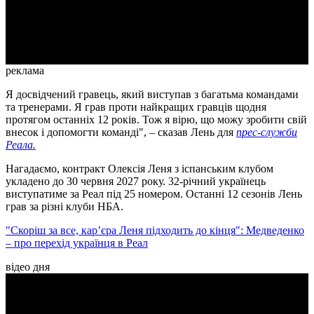
Video
реклама
Я досвідчений гравець, який виступав з багатьма командами
та тренерами. Я грав проти найкращих гравців щодня
протягом останніх 12 років. Тож я вірю, що можу зробити свій
внесок і допомогти команді", – сказав Лень для
прес-служби
Реала.
Нагадаємо, контракт Олексія Леня з іспанським клубом
укладено до 30 червня 2027 року. 32-річний українець
виступатиме за Реал під 25 номером. Останні 12 сезонів Лень
грав за різні клуби НБА.
"Скоріш за все, карʼєра Леня підходить до кінця": Медведенко
– про перехід українця в Реал
відео дня