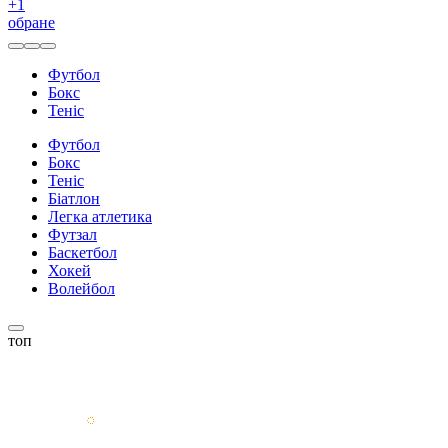
+
1
обране
Футбол
Бокс
Теніс
Футбол
Бокс
Теніс
Біатлон
Легка атлетика
Футзал
Баскетбол
Хокей
Волейбол
топ