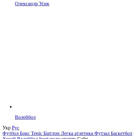
Олександр Усик
Волейбол
Укр
Рус
Футбол
Бокс
Теніс
Біатлон
Легка атлетика
Футзал
Баскетбол
Хокей
Волейбол
Інші види спорту
Сайт