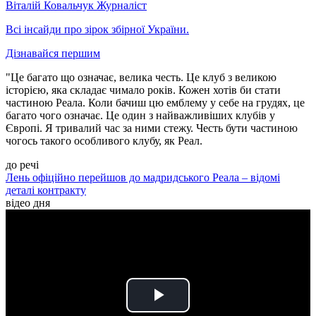
Віталій Ковальчук
Журналіст
Всі інсайди про зірок збірної України.
Дізнавайся першим
"Це багато що означає, велика честь. Це клуб з великою
історією, яка складає чимало років. Кожен хотів би стати
частиною Реала. Коли бачиш цю емблему у себе на грудях, це
багато чого означає. Це один з найважливіших клубів у
Європі. Я тривалий час за ними стежу. Честь бути частиною
чогось такого особливого клубу, як Реал.
до речі
Лень офіційно перейшов до мадридського Реала – відомі
деталі контракту
відео дня
Play