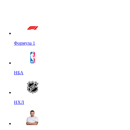
Формула 1
НБА
НХЛ