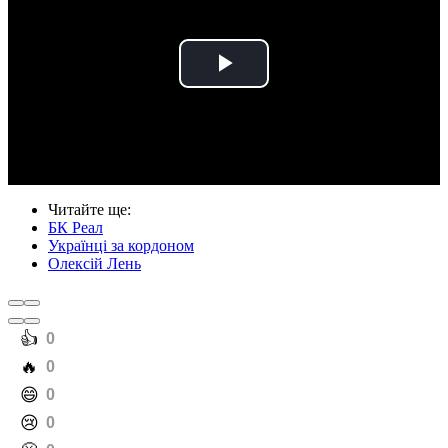
Play
Video
Читайте ще
:
БК Реал
Українці за кордоном
Олексій Лень
️👍
0
️🔥
0
️😄
0
️😢
0