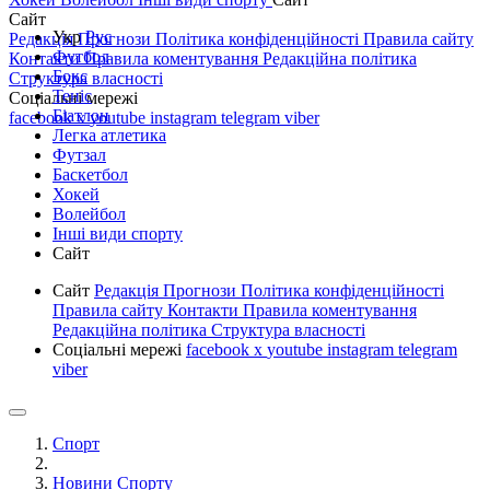
Сайт
Укр
Рус
Редакція
Прогнози
Політика конфіденційності
Правила сайту
Футбол
Контакти
Правила коментування
Редакційна політика
Бокс
Структура власності
Теніс
Соціальні мережі
Біатлон
facebook
x
youtube
instagram
telegram
viber
Легка атлетика
Футзал
Баскетбол
Хокей
Волейбол
Інші види спорту
Сайт
Сайт
Редакція
Прогнози
Політика конфіденційності
Правила сайту
Контакти
Правила коментування
Редакційна політика
Структура власності
Соціальні мережі
facebook
x
youtube
instagram
telegram
viber
Спорт
Новини Спорту