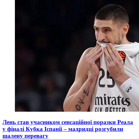
Лень став учасником сенсаційної поразки Реала
у фіналі Кубка Іспанії – мадридці розгубили
шалену перевагу