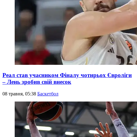
Реал став учасником Фіналу чотирьох Євроліги
– Лень зробив свій внесок
08 травня, 05:38
Баскетбол