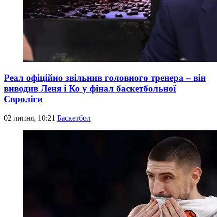
Реал офіційно звільнив головного тренера – він
виводив Леня і Ко у фінал баскетбольної
Євроліги
02 липня, 10:21
Баскетбол