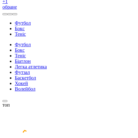
+
1
обране
Футбол
Бокс
Теніс
Футбол
Бокс
Теніс
Біатлон
Легка атлетика
Футзал
Баскетбол
Хокей
Волейбол
топ