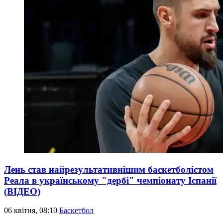
Лень став найрезультативнішим баскетболістом
Реала в українському "дербі" чемпіонату Іспанії
(ВІДЕО)
06 квітня, 08:10
Баскетбол