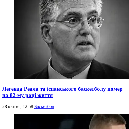
Легенда Реала та іспанського баскетболу помер
на 82-му році життя
28 квітня, 12:58
Баскетбол