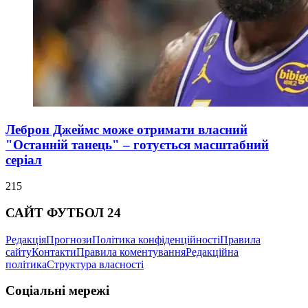
Леброн Джеймс може отримати власний
"Останній танець" – готується масштабний
серіал
215
САЙТ ФУТБОЛ 24
Редакція
Прогнози
Політика конфіденційності
Правила
сайту
Контакти
Правила коментування
Редакційна
політика
Структура власності
Соціальні мережі