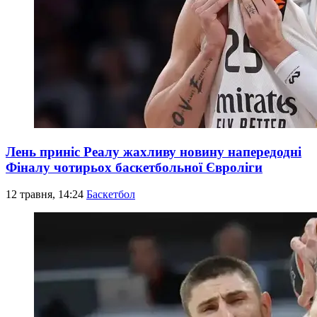
Лень приніс Реалу жахливу новину напередодні
Фіналу чотирьох баскетбольної Євроліги
12 травня, 14:24
Баскетбол