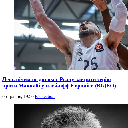
Лень нічим не допоміг Реалу закрити серію
проти Маккабі у плей-офф Євроліги (ВІДЕО)
05 травня, 19:50
Баскетбол