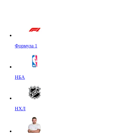
Формула 1
НБА
НХЛ