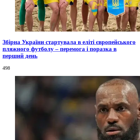
Збірна України стартувала в еліті європейського
пляжного футболу – перемога і поразка в
перший день
498