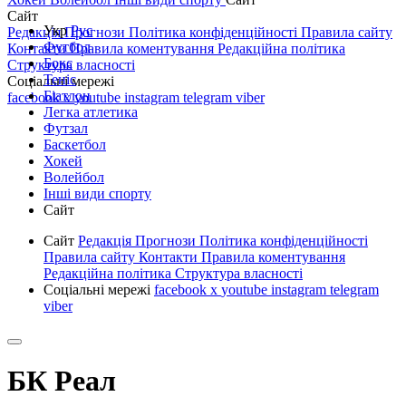
Сайт
Укр
Рус
Редакція
Прогнози
Політика конфіденційності
Правила сайту
Футбол
Контакти
Правила коментування
Редакційна політика
Бокс
Структура власності
Теніс
Соціальні мережі
Біатлон
facebook
x
youtube
instagram
telegram
viber
Легка атлетика
Футзал
Баскетбол
Хокей
Волейбол
Інші види спорту
Сайт
Сайт
Редакція
Прогнози
Політика конфіденційності
Правила сайту
Контакти
Правила коментування
Редакційна політика
Структура власності
Соціальні мережі
facebook
x
youtube
instagram
telegram
viber
БК Реал