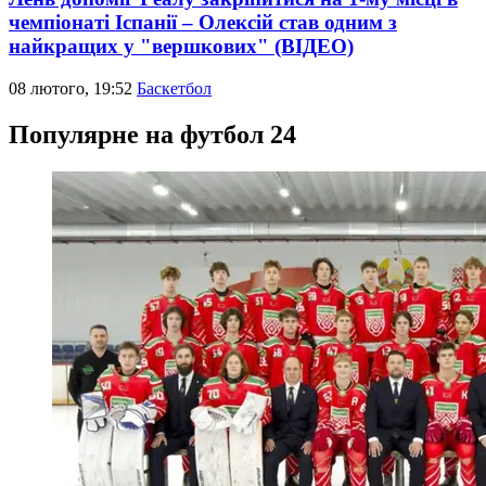
чемпіонаті Іспанії – Олексій став одним з
найкращих у "вершкових" (ВІДЕО)
08 лютого, 19:52
Баскетбол
Популярне на футбол 24