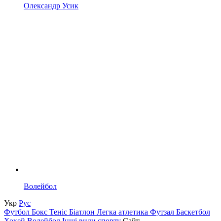
Олександр Усик
Волейбол
Укр
Рус
Футбол
Бокс
Теніс
Біатлон
Легка атлетика
Футзал
Баскетбол
Хокей
Волейбол
Інші види спорту
Сайт