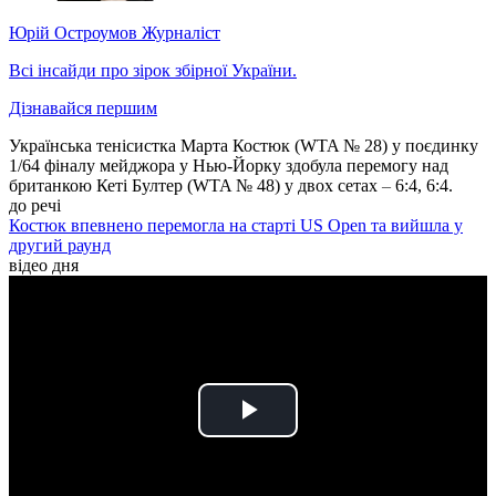
Юрій Остроумов
Журналіст
Всі інсайди про зірок збірної України.
Дізнавайся першим
Українська тенісистка Марта Костюк (WTA № 28) у поєдинку
1/64 фіналу мейджора у Нью-Йорку здобула перемогу над
британкою Кеті Бултер (WTA № 48) у двох сетах
–
6:4, 6:4.
до речі
Костюк впевнено перемогла на старті US Open та вийшла у
другий раунд
відео дня
Play
Video