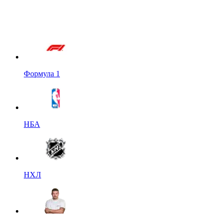
Формула 1
НБА
НХЛ