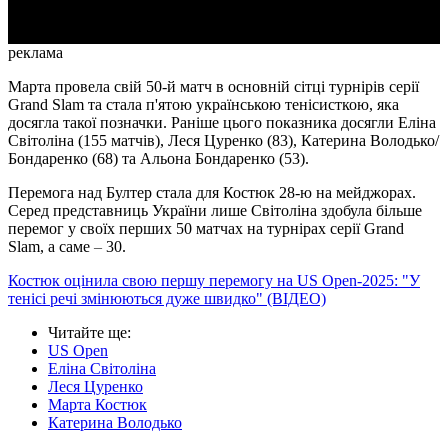
реклама
Марта провела свій 50-й матч в основній сітці турнірів серії
Grand Slam та стала п'ятою українською тенісисткою, яка
досягла такої позначки. Раніше цього показника досягли Еліна
Світоліна (155 матчів), Леся Цуренко (83), Катерина Володько/
Бондаренко (68) та Альона Бондаренко (53).
Перемога над Бултер стала для Костюк 28-ю на мейджорах.
Серед представниць України лише Світоліна здобула більше
перемог у своїх перших 50 матчах на турнірах серії Grand
Slam, а саме
–
30.
Костюк оцінила свою першу перемогу на US Open-2025: "У
тенісі речі змінюються дуже швидко" (ВІДЕО)
Читайте ще
:
US Open
Еліна Світоліна
Леся Цуренко
Марта Костюк
Катерина Володько