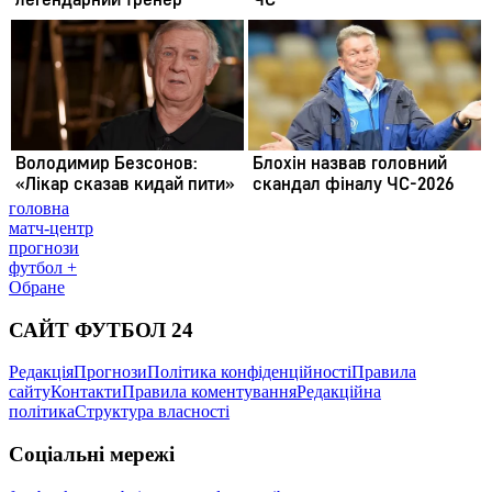
головна
матч-центр
прогнози
футбол +
Обране
САЙТ ФУТБОЛ 24
Редакція
Прогнози
Політика конфіденційності
Правила
сайту
Контакти
Правила коментування
Редакційна
політика
Структура власності
Соціальні мережі