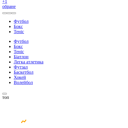
+
1
обране
Футбол
Бокс
Теніс
Футбол
Бокс
Теніс
Біатлон
Легка атлетика
Футзал
Баскетбол
Хокей
Волейбол
топ