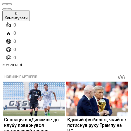
0
Коментувати
️👍
0
️🔥
0
️😄
0
️😢
0
️🤬
0
коментарі