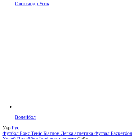
Олександр Усик
Волейбол
Укр
Рус
Футбол
Бокс
Теніс
Біатлон
Легка атлетика
Футзал
Баскетбол
Хокей
Волейбол
Інші види спорту
Сайт