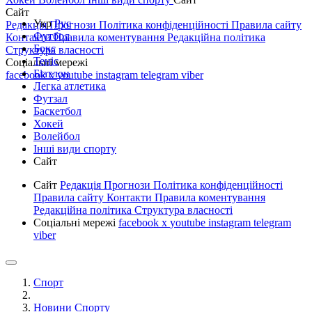
Сайт
Укр
Рус
Редакція
Прогнози
Політика конфіденційності
Правила сайту
Футбол
Контакти
Правила коментування
Редакційна політика
Бокс
Структура власності
Теніс
Соціальні мережі
Біатлон
facebook
x
youtube
instagram
telegram
viber
Легка атлетика
Футзал
Баскетбол
Хокей
Волейбол
Інші види спорту
Сайт
Сайт
Редакція
Прогнози
Політика конфіденційності
Правила сайту
Контакти
Правила коментування
Редакційна політика
Структура власності
Соціальні мережі
facebook
x
youtube
instagram
telegram
viber
Спорт
Новини Спорту