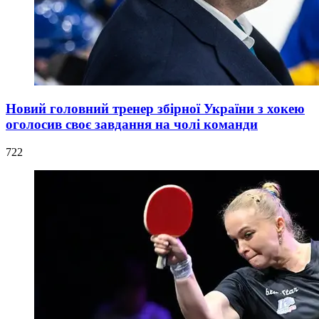
Новий головний тренер збірної України з хокею
оголосив своє завдання на чолі команди
722