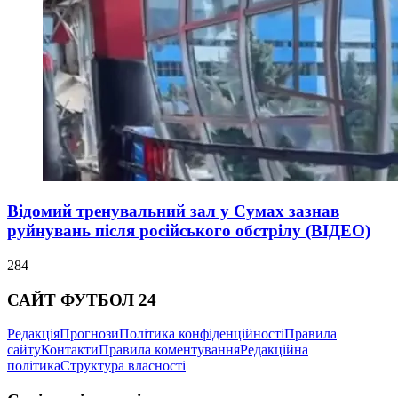
Відомий тренувальний зал у Сумах зазнав
руйнувань після російського обстрілу (ВІДЕО)
284
САЙТ ФУТБОЛ 24
Редакція
Прогнози
Політика конфіденційності
Правила
сайту
Контакти
Правила коментування
Редакційна
політика
Структура власності