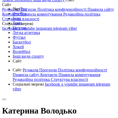
Сайт
Укр
Рус
Редакція
Прогнози
Політика конфіденційності
Правила сайту
Футбол
Контакти
Правила коментування
Редакційна політика
Бокс
Структура власності
Теніс
Соціальні мережі
Біатлон
facebook
x
youtube
instagram
telegram
viber
Легка атлетика
Футзал
Баскетбол
Хокей
Волейбол
Інші види спорту
Сайт
Сайт
Редакція
Прогнози
Політика конфіденційності
Правила сайту
Контакти
Правила коментування
Редакційна політика
Структура власності
Соціальні мережі
facebook
x
youtube
instagram
telegram
viber
Катерина Володько