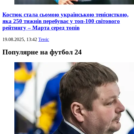
Костюк стала сьомою українською тенісисткою,
яка 250 тижнів перебуває у топ-100 світового
рейтингу – Марта серед топів
19.08.2025, 13:42
Теніс
Популярне на футбол 24