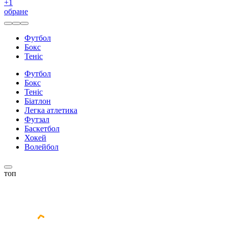
+
1
обране
Футбол
Бокс
Теніс
Футбол
Бокс
Теніс
Біатлон
Легка атлетика
Футзал
Баскетбол
Хокей
Волейбол
топ