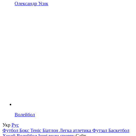
Олександр Усик
Волейбол
Укр
Рус
Футбол
Бокс
Теніс
Біатлон
Легка атлетика
Футзал
Баскетбол
Хокей
Волейбол
Інші види спорту
Сайт