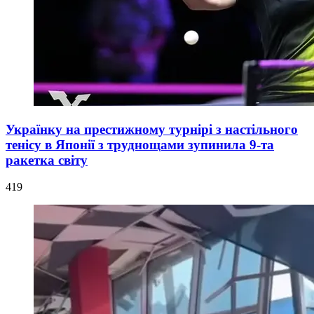
Українку на престижному турнірі з настільного
тенісу в Японії з труднощами зупинила 9-та
ракетка світу
419