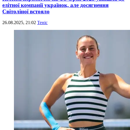
елітної компанії українок, але досягнення
Світоліної встояло
26.08.2025, 21:02
Теніс