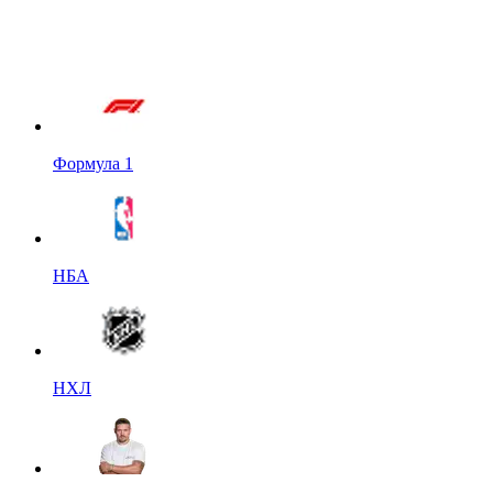
Формула 1
НБА
НХЛ