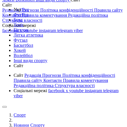
Сайт
Укр
Рус
Редакція
Прогнози
Політика конфіденційності
Правила сайту
Футбол
Контакти
Правила коментування
Редакційна політика
Бокс
Структура власності
Теніс
Соціальні мережі
Біатлон
facebook
x
youtube
instagram
telegram
viber
Легка атлетика
Футзал
Баскетбол
Хокей
Волейбол
Інші види спорту
Сайт
Сайт
Редакція
Прогнози
Політика конфіденційності
Правила сайту
Контакти
Правила коментування
Редакційна політика
Структура власності
Соціальні мережі
facebook
x
youtube
instagram
telegram
viber
Спорт
Новини Спорту