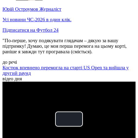
Юрій Остроумов
Журналіст
Усі новини ЧС-2026 в один клік.
Підписатися на Футбол 24
"По-перше, хочу подякувати глядачам – дякую за вашу
підтримку! Думаю, це моя перша перемога на цьому корті,
раніше я завжди тут програвала (сміється).
до речі
Костюк впевнено перемогла на старті US Open та вийшла у
другий раунд
відео дня
Play