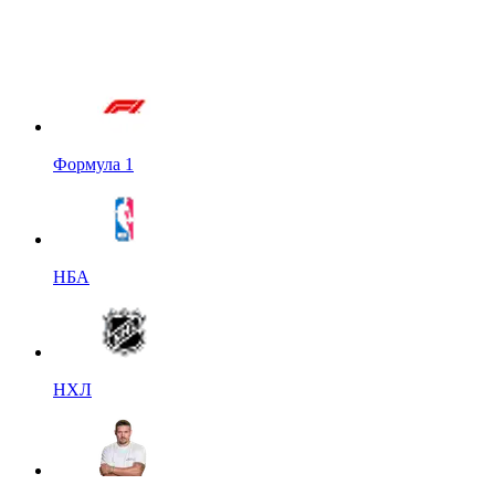
Формула 1
НБА
НХЛ