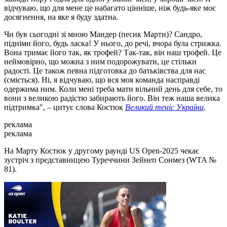
відчуваю, що для мене це набагато цінніше, ніж будь-яке моє
досягнення, на яке я буду здатна.
Чи був сьогодні зі мною Мандер (песик Марти)? Сандро,
підніми його, будь ласка! У нього, до речі, вчора була стрижка.
Вона тримає його так, як трофей? Так-так, він наш трофей. Це
неймовірно, що можна з ним подорожувати, це стільки
радості. Це також певна підготовка до батьківства для нас
(сміється). Ні, я відчуваю, що вся моя команда насправді
одержима ним. Коли мені треба мати вільний день для себе, то
вони з великою радістю забирають його. Він теж наша велика
підтримка", – цитує слова Костюк
Великий теніс України
.
реклама
реклама
На Марту Костюк у другому раунді US Open-2025 чекає
зустріч з представницею Туреччини Зейнеп Сонмез (WTA №
81).