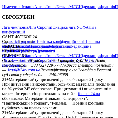
головна
матч-центр
ЧС 2026
футбол +
Обране
САЙТ ФУТБОЛ 24
Редакція
Прогнози
Політика конфіденційності
Правила
сайту
Контакти
Правила коментування
Редакційна
політика
Структура власності