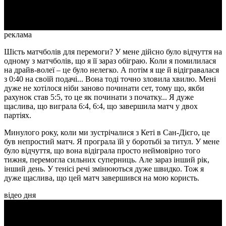
Video
реклама
Шість матчболів для перемоги? У мене дійсно було відчуття на
одному з матчболів, що я її зараз обіграю. Коли я помилилася
на драйв-волеї – це було нелегко. А потім я ще й відігравалася
з 0:40 на своїй подачі... Вона тоді точно зловила хвилю. Мені
дуже не хотілося ніби заново починати сет, тому що, якби
рахунок став 5:5, то це як починати з початку... Я дуже
щаслива, що виграла 6:4, 6:4, що завершила матч у двох
партіях.
Минулого року, коли ми зустрічалися з Кеті в Сан-Дієго, це
був непростий матч. Я програла їй у боротьбі за титул. У мене
було відчуття, що вона відіграла просто неймовірно того
тижня, перемогла сильних суперниць. Але зараз інший рік,
інший день. У тенісі речі змінюються дуже швидко. Тож я
дуже щаслива, що цей матч завершився на мою користь.
відео дня