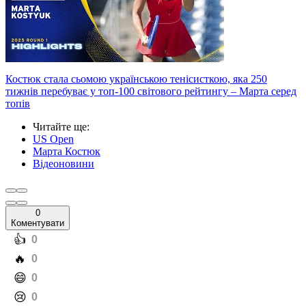
Костюк стала сьомою українською тенісисткою, яка 250
тижнів перебуває у топ-100 світового рейтингу – Марта серед
топів
Читайте ще
:
US Open
Марта Костюк
Відеоновини
0
Коментувати
️👍
0
️🔥
0
️😄
0
️😢
0