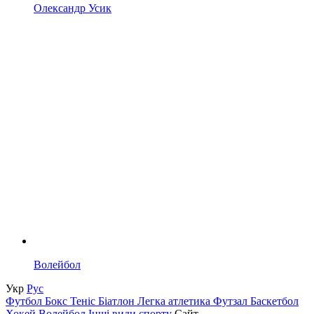
Олександр Усик
Волейбол
Укр
Рус
Футбол
Бокс
Теніс
Біатлон
Легка атлетика
Футзал
Баскетбол
Хокей
Волейбол
Інші види спорту
Сайт