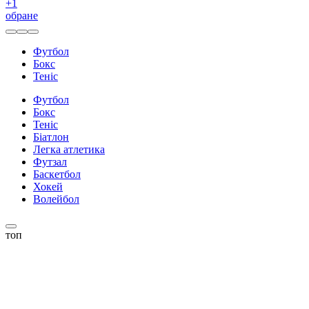
+
1
обране
Футбол
Бокс
Теніс
Футбол
Бокс
Теніс
Біатлон
Легка атлетика
Футзал
Баскетбол
Хокей
Волейбол
топ