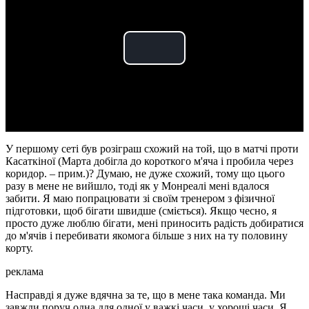
Play
Video
У першому сеті був розіграш схожий на той, що в матчі проти
Касаткіної (Марта добігла до короткого м'яча і пробила через
коридор. – прим.)? Думаю, не дуже схожий, тому що цього
разу в мене не вийшло, тоді як у Монреалі мені вдалося
забити. Я маю попрацювати зі своїм тренером з фізичної
підготовки, щоб бігати швидше (сміється). Якщо чесно, я
просто дуже люблю бігати, мені приносить радість добиратися
до м'ячів і перебивати якомога більше з них на ту половину
корту.
реклама
Насправді я дуже вдячна за те, що в мене така команда. Ми
завжди поруч одна для одної у важкі часи, у хороші часи. Я