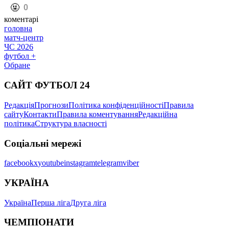
️🤬
0
коментарі