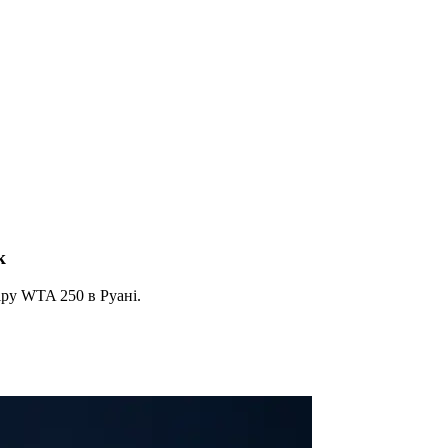
к
іру WTA 250 в Руані.