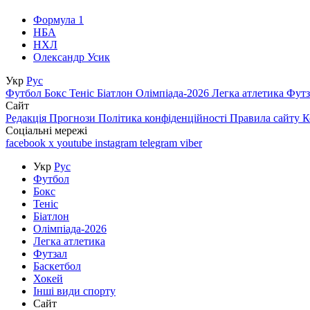
Формула 1
НБА
НХЛ
Олександр Усик
Укр
Рус
Футбол
Бокс
Теніс
Біатлон
Олімпіада-2026
Легка атлетика
Фут
Сайт
Редакція
Прогнози
Політика конфіденційності
Правила сайту
К
Соціальні мережі
facebook
x
youtube
instagram
telegram
viber
Укр
Рус
Футбол
Бокс
Теніс
Біатлон
Олімпіада-2026
Легка атлетика
Футзал
Баскетбол
Хокей
Інші види спорту
Сайт