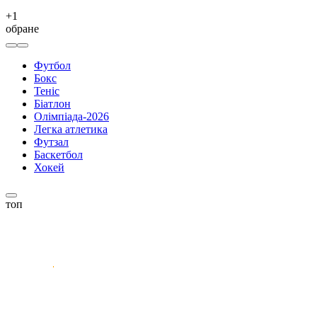
+
1
обране
Футбол
Бокс
Теніс
Біатлон
Олімпіада-2026
Легка атлетика
Футзал
Баскетбол
Хокей
топ