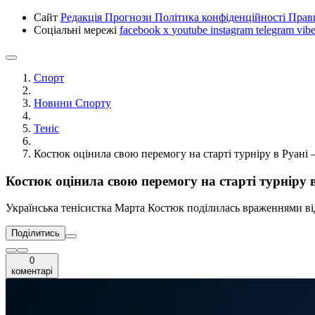
Сайт
Редакція
Прогнози
Політика конфіденційності
Прав
Соціальні мережі
facebook
x
youtube
instagram
telegram
vibe
Спорт
Новини Спорту
Теніс
Костюк оцінила свою перемогу на старті турніру в Руані 
Костюк оцінила свою перемогу на старті турніру в
Українська тенісистка Марта Костюк поділилась враженнями від
Поділитись
0
коментарі