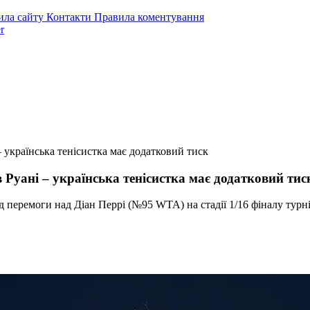
ила сайту
Контакти
Правила коментування
r
– українська тенісистка має додатковий тиск
 Руані – українська тенісистка має додатковий тис
 перемоги над Діан Перрі (№95 WTA) на стадії 1/16 фіналу турн