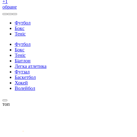
+
1
обране
Футбол
Бокс
Теніс
Футбол
Бокс
Теніс
Біатлон
Легка атлетика
Футзал
Баскетбол
Хокей
Волейбол
топ