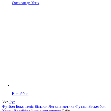
Олександр Усик
Волейбол
Укр
Рус
Футбол
Бокс
Теніс
Біатлон
Легка атлетика
Футзал
Баскетбол
Хокей
Волейбол
Інші види спорту
Сайт