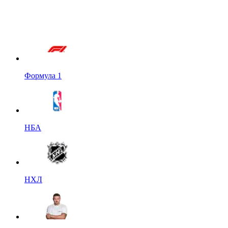
Формула 1
НБА
НХЛ