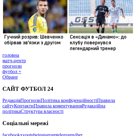
головна
матч-центр
прогнози
футбол +
Обране
САЙТ ФУТБОЛ 24
Редакція
Прогнози
Політика конфіденційності
Правила
сайту
Контакти
Правила коментування
Редакційна
політика
Структура власності
Соціальні мережі
facebook
x
youtube
instagram
telegram
viber