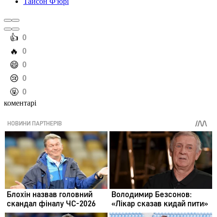
Тайсон Ф'юрі
️👍
0
️🔥
0
️😄
0
️😢
0
️🤬
0
коментарі