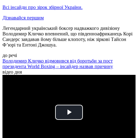
Всі інсайди про зірок збірної України.
Дізнавайся першим
Легендарний український боксер надважкого дивізіону
Володимир Кличко впевнений, що південноафриканець Корі
Сандерс завдавав йому більше клопоту, ніж зіркові Тайсон
Ф’юрі та Ентоні Джошуа.
до речі
Володимир Кличко відмовився від боротьби за пост
президента World Boxing – інсайдер назвав причину
відео дня
Play
Video