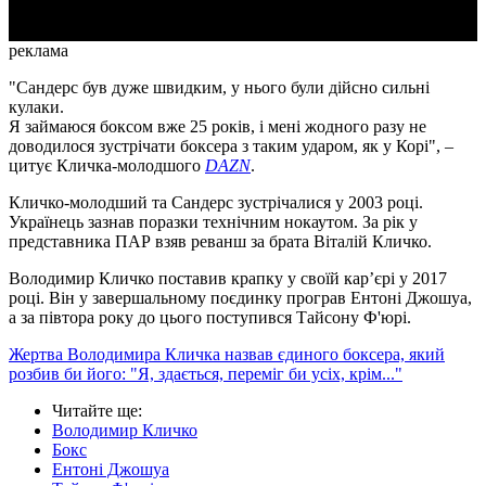
реклама
"Сандерс був дуже швидким, у нього були дійсно сильні
кулаки.
Я займаюся боксом вже 25 років, і мені жодного разу не
доводилося зустрічати боксера з таким ударом, як у Корі", –
цитує Кличка-молодшого
DAZN
.
Кличко-молодший та Сандерс зустрічалися у 2003 році.
Українець зазнав поразки технічним нокаутом. За рік у
представника ПАР взяв реванш за брата Віталій Кличко.
Володимир Кличко поставив крапку у своїй кар’єрі у 2017
році. Він у завершальному поєдинку програв Ентоні Джошуа,
а за півтора року до цього поступився Тайсону Ф'юрі.
Жертва Володимира Кличка назвав єдиного боксера, який
розбив би його: "Я, здається, переміг би усіх, крім..."
Читайте ще
:
Володимир Кличко
Бокс
Ентоні Джошуа