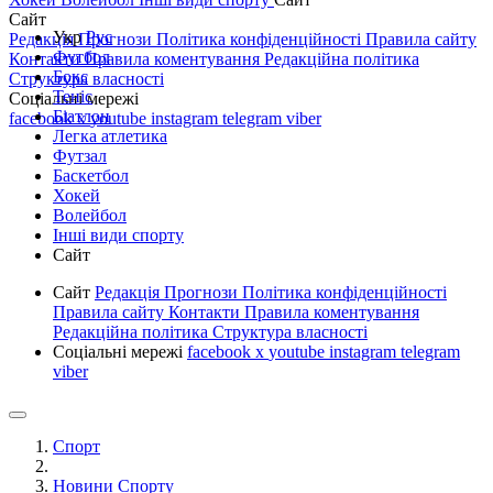
Сайт
Укр
Рус
Редакція
Прогнози
Політика конфіденційності
Правила сайту
Футбол
Контакти
Правила коментування
Редакційна політика
Бокс
Структура власності
Теніс
Соціальні мережі
Біатлон
facebook
x
youtube
instagram
telegram
viber
Легка атлетика
Футзал
Баскетбол
Хокей
Волейбол
Інші види спорту
Сайт
Сайт
Редакція
Прогнози
Політика конфіденційності
Правила сайту
Контакти
Правила коментування
Редакційна політика
Структура власності
Соціальні мережі
facebook
x
youtube
instagram
telegram
viber
Спорт
Новини Спорту