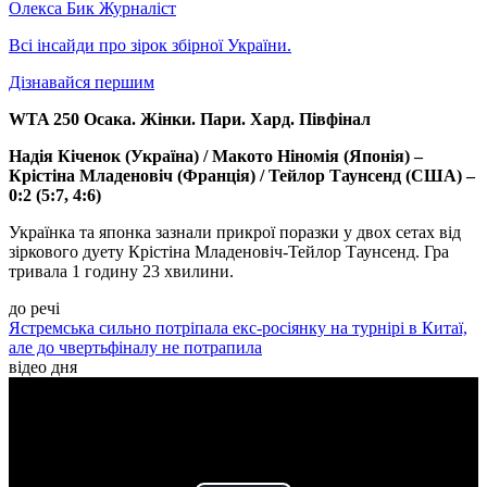
Олекса Бик
Журналіст
Всі інсайди про зірок збірної України.
Дізнавайся першим
WTA 250 Осака. Жінки. Пари. Хард. Півфінал
Надія Кіченок
(Україна) / Макото Ніномія (Японія)
–
Крістіна Младеновіч (Франція) / Тейлор Таунсенд (США) –
0:2 (5:7, 4:6)
Українка та японка зазнали прикрої поразки у двох сетах від
зіркового дуету Крістіна Младеновіч-Тейлор Таунсенд. Гра
тривала 1 годину 23 хвилини.
до речі
Ястремська сильно потріпала екс-росіянку на турнірі в Китаї,
але до чвертьфіналу не потрапила
відео дня