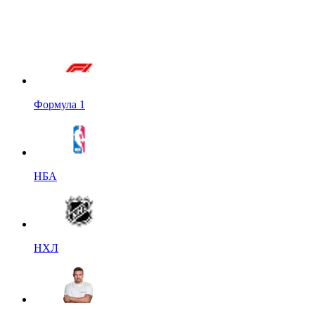
Формула 1
НБА
НХЛ