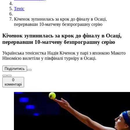
Теніс
Кіченок зупинилась за крок до фіналу в Осаці,
перервавши 10-матчеву безпрограшну серію
Кіченок зупинилась за крок до фіналу в Осаці,
перервавши 10-матчеву безпрограшну серію
Українська тенісистка Надія Кіченок у парі з японкою Макото
Ніномією вилетіли у півфіналі турніру в Осаці.
Поділитись
0
коментарі