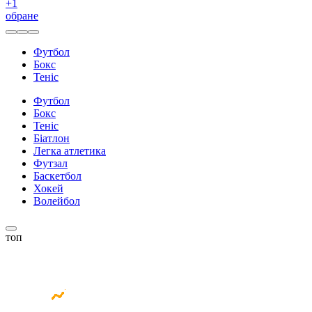
+
1
обране
Футбол
Бокс
Теніс
Футбол
Бокс
Теніс
Біатлон
Легка атлетика
Футзал
Баскетбол
Хокей
Волейбол
топ