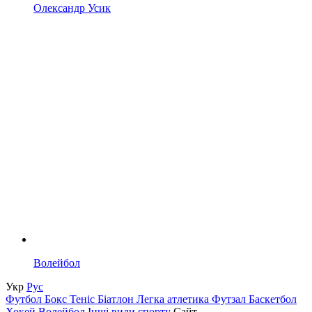
Олександр Усик
Волейбол
Укр
Рус
Футбол
Бокс
Теніс
Біатлон
Легка атлетика
Футзал
Баскетбол
Хокей
Волейбол
Інші види спорту
Сайт