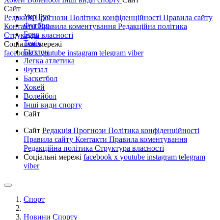
Сайт
Укр
Рус
Редакція
Прогнози
Політика конфіденційності
Правила сайту
Футбол
Контакти
Правила коментування
Редакційна політика
Бокс
Структура власності
Теніс
Соціальні мережі
Біатлон
facebook
x
youtube
instagram
telegram
viber
Легка атлетика
Футзал
Баскетбол
Хокей
Волейбол
Інші види спорту
Сайт
Сайт
Редакція
Прогнози
Політика конфіденційності
Правила сайту
Контакти
Правила коментування
Редакційна політика
Структура власності
Соціальні мережі
facebook
x
youtube
instagram
telegram
viber
Спорт
Новини Спорту