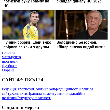
головна
матч-центр
прогнози
футбол +
Обране
САЙТ ФУТБОЛ 24
Редакція
Прогнози
Політика конфіденційності
Правила
сайту
Контакти
Правила коментування
Редакційна
політика
Структура власності
Соціальні мережі