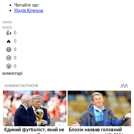
Читайте ще
:
Надія Кіченок
️👍
0
️🔥
0
️😄
0
️😢
0
️🤬
0
коментарі