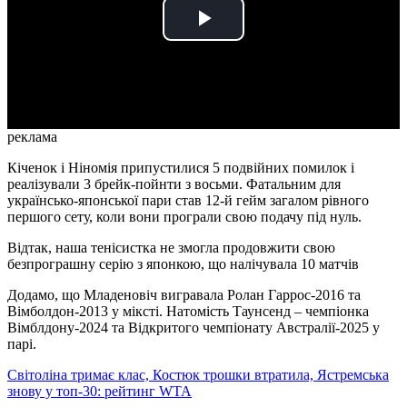
Play
Video
реклама
Кіченок і Ніномія припустилися 5 подвійних помилок і
реалізували 3 брейк-пойнти з восьми. Фатальним для
українсько-японської пари став 12-й гейм загалом рівного
першого сету, коли вони програли свою подачу під нуль.
Відтак, наша тенісистка не змогла продовжити свою
безпрограшну серію з японкою, що налічувала 10 матчів
Додамо, що Младеновіч вигравала Ролан Гаррос-2016 та
Вімболдон-2013 у міксті. Натомість Таунсенд – чемпіонка
Вімблдону-2024 та Відкритого чемпіонату Австралії-2025 у
парі.
Світоліна тримає клас, Костюк трошки втратила, Ястремська
знову у топ-30: рейтинг WTA