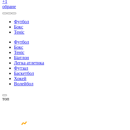
+
1
обране
Футбол
Бокс
Теніс
Футбол
Бокс
Теніс
Біатлон
Легка атлетика
Футзал
Баскетбол
Хокей
Волейбол
топ