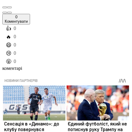
0
Коментувати
️👍
0
️🔥
0
️😄
0
️😢
0
️🤬
0
коментарі