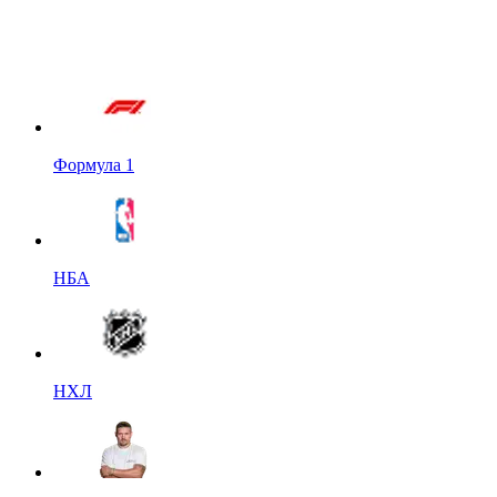
Формула 1
НБА
НХЛ