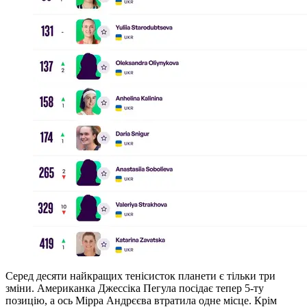
Серед десяти найкращих тенісисток планети є тільки три
зміни. Американка Джессіка Пегула посідає тепер 5-ту
позицію, а ось Мірра Андрєєва втратила одне місце. Крім