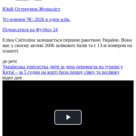
Юрій Остроумов
Журналіст
Усі новини ЧС-2026 в один клік.
Підписатися на Футбол 24
Еліна Світоліна залишається першою ракеткою України. Вона
має у своєму активі 2606 залікових балів та є 13-м номером на
планеті.
до речі
Українська тенісистка двічі за день перемогла на турнірі у
Китаї – за 5 годин на корті била першу сіяну та росіянку
відео дня
Play