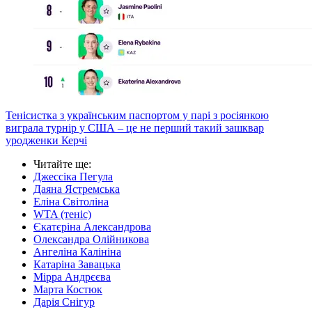
Тенісистка з українським паспортом у парі з росіянкою
виграла турнір у США – це не перший такий зашквар
уродженки Керчі
Читайте ще
:
Джессіка Пегула
Даяна Ястремська
Еліна Світоліна
WTA (теніс)
Єкатєріна Александрова
Олександра Олійникова
Ангеліна Калініна
Катаріна Завацька
Мірра Андрєєва
Марта Костюк
Дарія Снігур