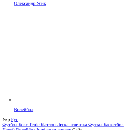
Олександр Усик
Волейбол
Укр
Рус
Футбол
Бокс
Теніс
Біатлон
Легка атлетика
Футзал
Баскетбол
Хокей
Волейбол
Інші види спорту
Сайт