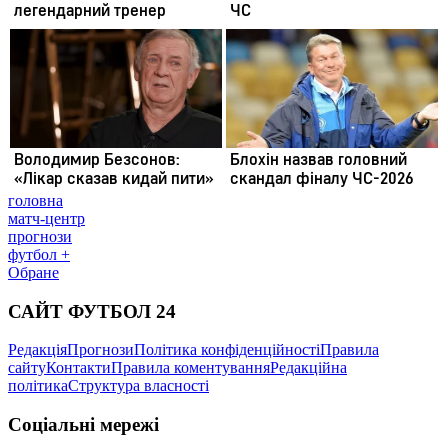
головна
матч-центр
прогнози
футбол +
Обране
САЙТ ФУТБОЛ 24
Редакція
Прогнози
Політика конфіденційності
Правила
сайту
Контакти
Правила коментування
Редакційна
політика
Структура власності
Соціальні мережі