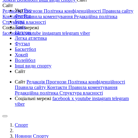
Сайт
Укр
Рус
Редакція
Прогнози
Політика конфіденційності
Правила сайту
Футбол
Контакти
Правила коментування
Редакційна політика
Бокс
Структура власності
Теніс
Соціальні мережі
Біатлон
facebook
x
youtube
instagram
telegram
viber
Легка атлетика
Футзал
Баскетбол
Хокей
Волейбол
Інші види спорту
Сайт
Сайт
Редакція
Прогнози
Політика конфіденційності
Правила сайту
Контакти
Правила коментування
Редакційна політика
Структура власності
Соціальні мережі
facebook
x
youtube
instagram
telegram
viber
Спорт
Новини Спорту