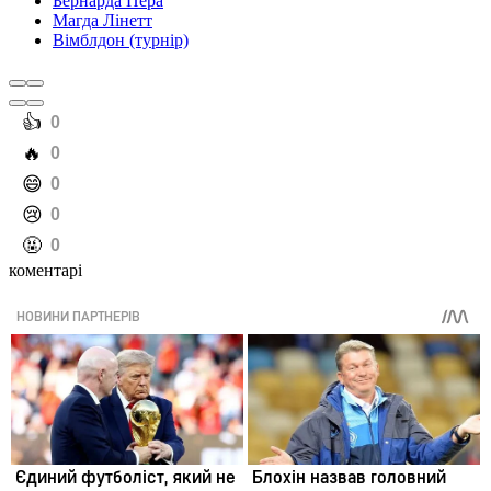
Бернарда Пера
Магда Лінетт
Вімблдон (турнір)
️👍
0
️🔥
0
️😄
0
️😢
0
️🤬
0
коментарі