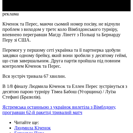
реклама
Кіченок та Перес, маючи сьомий номер посіву, не відчули
проблем з виходом у третє коло Вімблдонського турніру,
впевнено перегравши Магду Лінетт з Польщі та Бернарду
Перу зі США.
Перемогу у першому сеті українка та її партнерка здобули
завдяки одному брейку, який вони зробили у десятому геймі,
що став завершальним. Друга партія пройшла під повним
контролем Кіченок та Перес.
Вся зустріч тривала 67 хвилин.
В 1/8 фіналу Людмила Кіченок та Еллен Перес зустрінуться з
десятою парою турніру Тімеа Бабош (Угорщина) / Луїза
Стефані (Бразилія).
Ястремська останньою з українок вилетіла з Вімблдону,
програвши 62-й ракетці тривалий матч
Читайте ще
:
Людмила Кіченок