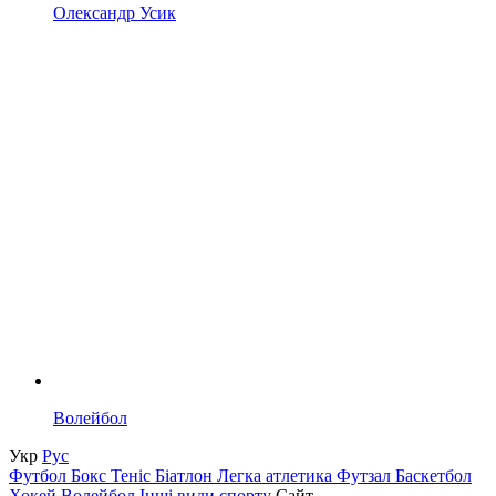
Олександр Усик
Волейбол
Укр
Рус
Футбол
Бокс
Теніс
Біатлон
Легка атлетика
Футзал
Баскетбол
Хокей
Волейбол
Інші види спорту
Сайт