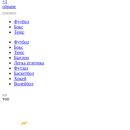
+
1
обране
Футбол
Бокс
Теніс
Футбол
Бокс
Теніс
Біатлон
Легка атлетика
Футзал
Баскетбол
Хокей
Волейбол
топ