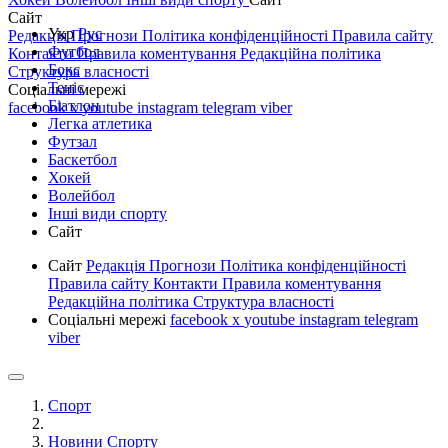
Сайт
Укр
Рус
Редакція
Прогнози
Політика конфіденційності
Правила сайту
Футбол
Контакти
Правила коментування
Редакційна політика
Бокс
Структура власності
Теніс
Соціальні мережі
Біатлон
facebook
x
youtube
instagram
telegram
viber
Легка атлетика
Футзал
Баскетбол
Хокей
Волейбол
Інші види спорту
Сайт
Сайт
Редакція
Прогнози
Політика конфіденційності
Правила сайту
Контакти
Правила коментування
Редакційна політика
Структура власності
Соціальні мережі
facebook
x
youtube
instagram
telegram
viber
Спорт
Новини Спорту