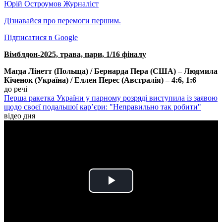
Юрій Остроумов
Журналіст
Дізнавайся про перемоги першим.
Підписатися в Google
Вімблдон-2025, трава, пари, 1/16 фіналу
Магда Лінетт (Польща) / Бернарда Пера (США)
–
Людмила
Кіченок (Україна) / Еллен Перес (Австралія)
–
4:6, 1:6
до речі
Перша ракетка України у парному розряді виступила із заявою
щодо своєї подальшої кар’єри: "Неправильно так робити"
відео дня
Play
Video