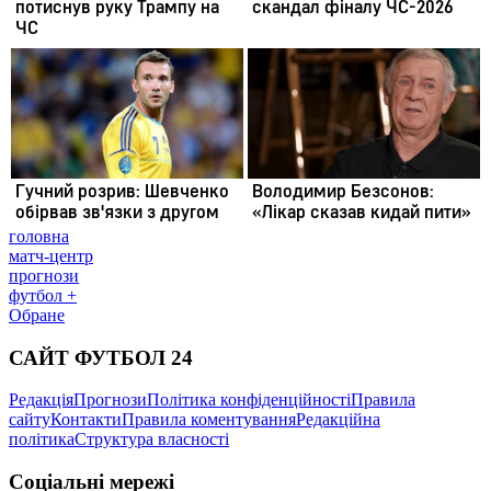
головна
матч-центр
прогнози
футбол +
Обране
САЙТ ФУТБОЛ 24
Редакція
Прогнози
Політика конфіденційності
Правила
сайту
Контакти
Правила коментування
Редакційна
політика
Структура власності
Соціальні мережі