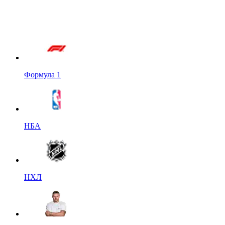
Формула 1
НБА
НХЛ