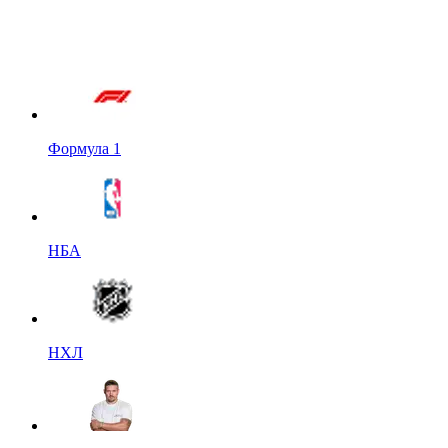
Формула 1
НБА
НХЛ