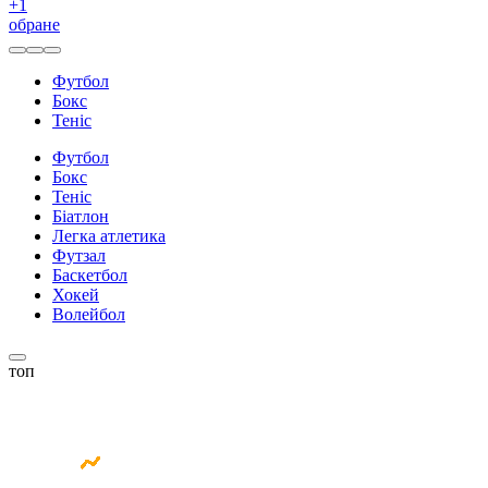
+
1
обране
Футбол
Бокс
Теніс
Футбол
Бокс
Теніс
Біатлон
Легка атлетика
Футзал
Баскетбол
Хокей
Волейбол
топ