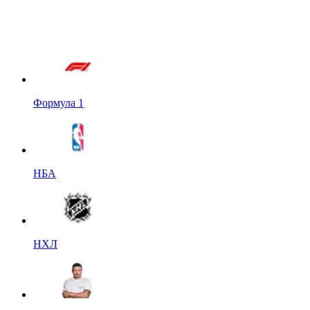
Формула 1
НБА
НХЛ