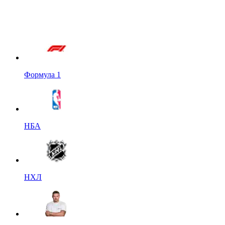
Формула 1
НБА
НХЛ