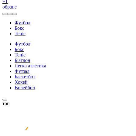
+
1
обране
Футбол
Бокс
Теніс
Футбол
Бокс
Теніс
Біатлон
Легка атлетика
Футзал
Баскетбол
Хокей
Волейбол
топ