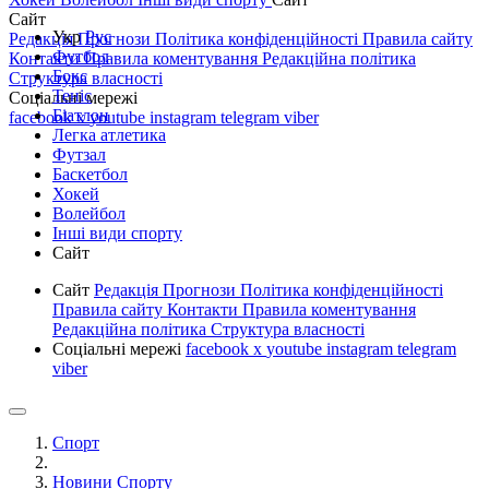
Сайт
Укр
Рус
Редакція
Прогнози
Політика конфіденційності
Правила сайту
Футбол
Контакти
Правила коментування
Редакційна політика
Бокс
Структура власності
Теніс
Соціальні мережі
Біатлон
facebook
x
youtube
instagram
telegram
viber
Легка атлетика
Футзал
Баскетбол
Хокей
Волейбол
Інші види спорту
Сайт
Сайт
Редакція
Прогнози
Політика конфіденційності
Правила сайту
Контакти
Правила коментування
Редакційна політика
Структура власності
Соціальні мережі
facebook
x
youtube
instagram
telegram
viber
Спорт
Новини Спорту