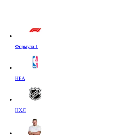
Формула 1
НБА
НХЛ