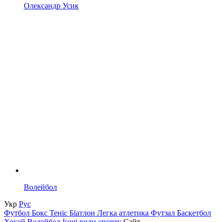
Олександр Усик
Волейбол
Укр
Рус
Футбол
Бокс
Теніс
Біатлон
Легка атлетика
Футзал
Баскетбол
Хокей
Волейбол
Інші види спорту
Сайт