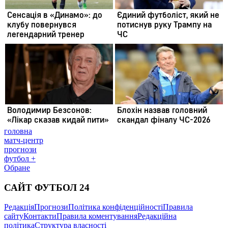
головна
матч-центр
прогнози
футбол +
Обране
САЙТ ФУТБОЛ 24
Редакція
Прогнози
Політика конфіденційності
Правила
сайту
Контакти
Правила коментування
Редакційна
політика
Структура власності