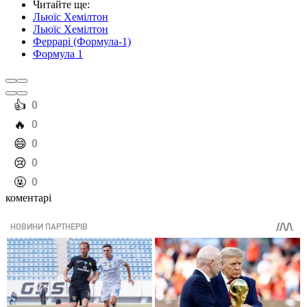
Читайте ще
:
Льюїс Хемілтон
Льюїс Хемілтон
Феррарі (Формула-1)
Формула 1
️👍
0
️🔥
0
️😄
0
️😢
0
️🤬
0
коментарі