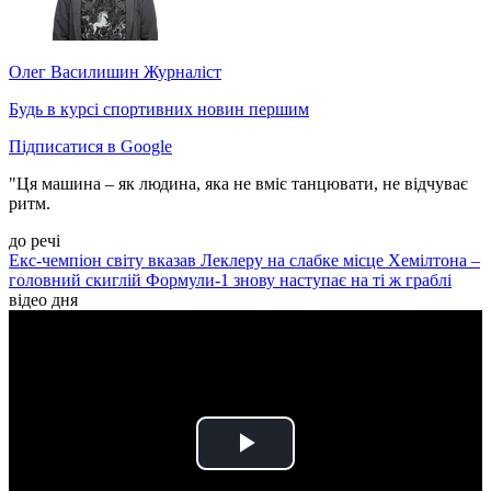
Олег Василишин
Журналіст
Будь в курсі спортивних новин першим
Підписатися в Google
"Ця машина – як людина, яка не вміє танцювати, не відчуває
ритм.
до речі
Екс-чемпіон світу вказав Леклеру на слабке місце Хемілтона –
головний скиглій Формули-1 знову наступає на ті ж граблі
відео дня
Play