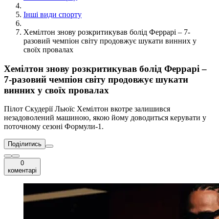
Інші види спорту
Хемілтон знову розкритикував болід Феррарі – 7-
разовий чемпіон світу продовжує шукати винних у
своїх провалах
Хемілтон знову розкритикував болід Феррарі –
7-разовий чемпіон світу продовжує шукати
винних у своїх провалах
Пілот Скудерії Льюїс Хемілтон вкотре залишився
незадоволений машиною, якою йому доводиться керувати у
поточному сезоні Формули-1.
Поділитись
0
коментарі