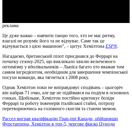
Video
реклама
Це дуже важко – навчити танцю того, хто не має ритму,
взагалі не розуміє його та не відчуває. Саме так це
відчувається з цією машиною", – цитує Хемілтона
ESPN
.
Нагадаємо, британський пілот приєднався до Феррарі на
початку сезону-2025, що викликало хвилю величезного
оптимізму у вболівальників – Льюїса багато хто вважав тим
самим інгредієнтом, необхідним для завершення чемпіонської
посухи команди, яка тягнеться з 2008 року.
Однак Хемілтон поки не виправдовує сподівань – цьогоріч
він набрав 71 очко, але ще не підіймався на подіум в основних
гонках. Щобільше, Хемілтон постійно критикує боліди
Феррарі та роботу інженерів італійської стайні, потроху
перетворюючись на головного скиглія та стаючи мемом.
Рассел виграв кваліфікацію Гран-прі Канади, обійшовши
Ферстаппена, Хемілтон в топ-5, чергове фіаско Цуноди