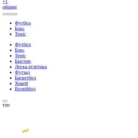
+
1
обране
Футбол
Бокс
Теніс
Футбол
Бокс
Теніс
Біатлон
Легка атлетика
Футзал
Баскетбол
Хокей
Волейбол
топ