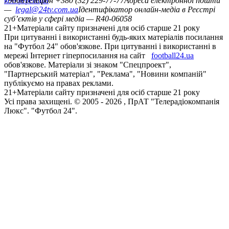
конференцій
79008
Телефон +380 (32) 229-77-77
Адреса електронної пошти
—
legal@24tv.com.ua
Ідентифікатор онлайн-медіа в Реєстрі
суб’єктів у сфері медіа — R40-06058
21+
Матеріали сайту призначені для осіб старше 21 року
При цитуванні і використанні будь-яких матеріалів посилання
на "Футбол 24" обов'язкове. При цитуванні і використанні в
мережі Інтернет гіперпосилання на сайт
football24.ua
обов'язкове. Матеріали зі знаком "Спецпроект",
"Партнерський матеріал", "Реклама", "Новини компаній"
публікуємо на правах реклами.
21+
Матеріали сайту призначені для осіб старше 21 року
Усi права захищенi. © 2005 -
2026
, ПрАТ "Телерадіокомпанія
Люкс". "Футбол 24".