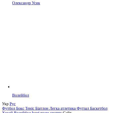
Олександр Усик
Волейбол
Укр
Рус
Футбол
Бокс
Теніс
Біатлон
Легка атлетика
Футзал
Баскетбол
Хокей
Волейбол
Інші види спорту
Сайт