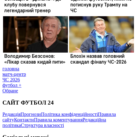
головна
матч-центр
ЧС 2026
футбол +
Обране
САЙТ ФУТБОЛ 24
Редакція
Прогнози
Політика конфіденційності
Правила
сайту
Контакти
Правила коментування
Редакційна
політика
Структура власності