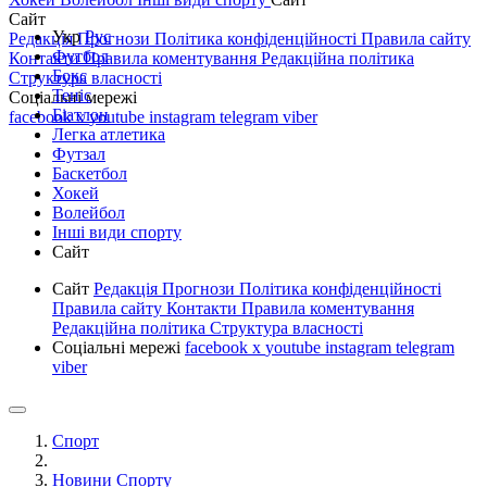
Сайт
Укр
Рус
Редакція
Прогнози
Політика конфіденційності
Правила сайту
Футбол
Контакти
Правила коментування
Редакційна політика
Бокс
Структура власності
Теніс
Соціальні мережі
Біатлон
facebook
x
youtube
instagram
telegram
viber
Легка атлетика
Футзал
Баскетбол
Хокей
Волейбол
Інші види спорту
Сайт
Сайт
Редакція
Прогнози
Політика конфіденційності
Правила сайту
Контакти
Правила коментування
Редакційна політика
Структура власності
Соціальні мережі
facebook
x
youtube
instagram
telegram
viber
Спорт
Новини Спорту