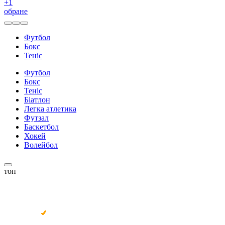
+
1
обране
Футбол
Бокс
Теніс
Футбол
Бокс
Теніс
Біатлон
Легка атлетика
Футзал
Баскетбол
Хокей
Волейбол
топ