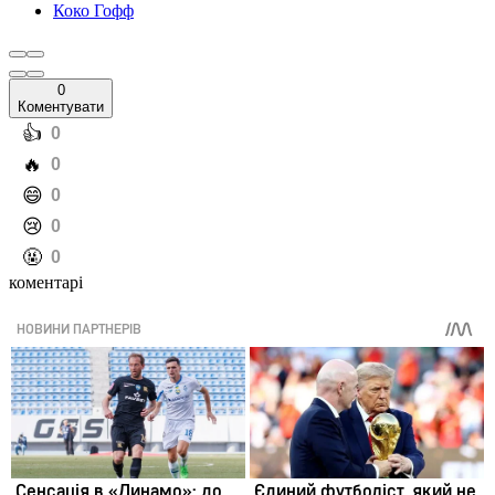
Коко Гофф
0
Коментувати
️👍
0
️🔥
0
️😄
0
️😢
0
️🤬
0
коментарі