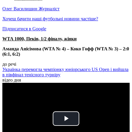
Олег Василишин
Журналіст
Хочеш бачити наші футбольні новини частіше?
Підписатися в Google
WTA 1000, Пекін, 1/2 фіналу, жінки
Аманда Анісімова (WTA № 4) – Коко Гофф (WTA № 3) – 2:0
(6:1, 6:2)
до речі
Українка перемогла чемпіонку юніорського US Open і вийшла
в півфінал тенісного турніру
відео дня
Play