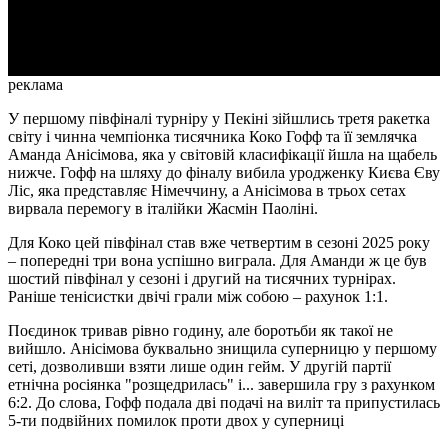
Video
реклама
У першому півфіналі турніру у Пекіні зійшлись третя ракетка
світу і чинна чемпіонка тисячника Коко Гофф та її землячка
Аманда Анісімова, яка у світовій класифікації йшла на щабель
нижче. Гофф на шляху до фіналу вибила уродженку Києва Єву
Ліс, яка представляє Німеччину, а Анісімова в трьох сетах
вирвала перемогу в італійки Жасмін Паоліні.
Для Коко цей півфінал став вже четвертим в сезоні 2025 року
– попередні три вона успішно виграла. Для Аманди ж це був
шостий півфінал у сезоні і другий на тисячних турнірах.
Раніше тенісистки двічі грали між собою – рахунок 1:1.
Поєдинок тривав рівно годину, але боротьби як такої не
вийшло. Анісімова буквально знищила суперницю у першому
сеті, дозволивши взяти лише один гейм. У другій партії
етнічна росіянка "розщедрилась" і... завершила гру з рахунком
6:2. До слова, Гофф подала дві подачі на виліт та припустилась
5-ти подвійних помилок проти двох у суперниці