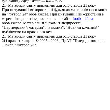
суб’єктів у сфері медіа — R40-06058
21+
Матеріали сайту призначені для осіб старше 21 року
При цитуванні і використанні будь-яких матеріалів посилання
на "Футбол 24" обов'язкове. При цитуванні і використанні в
мережі Інтернет гіперпосилання на сайт
football24.ua
обов'язкове. Матеріали зі знаком "Спецпроект",
"Партнерський матеріал", "Реклама", "Новини компаній"
публікуємо на правах реклами.
21+
Матеріали сайту призначені для осіб старше 21 року
Усi права захищенi. © 2005 -
2026
, ПрАТ "Телерадіокомпанія
Люкс". "Футбол 24".