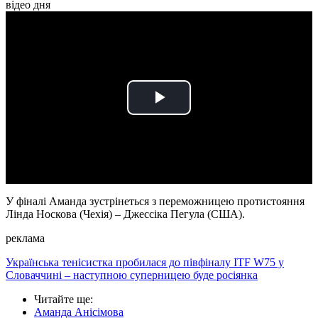
відео дня
Play
Video
У фіналі Аманда зустрінеться з переможницею протистояння
Лінда Носкова (Чехія) – Джессіка Пегула (США).
реклама
Українська тенісистка пробилася до півфіналу ITF W75 у
Словаччині – наступною суперницею буде росіянка
Читайте ще
:
Аманда Анісімова