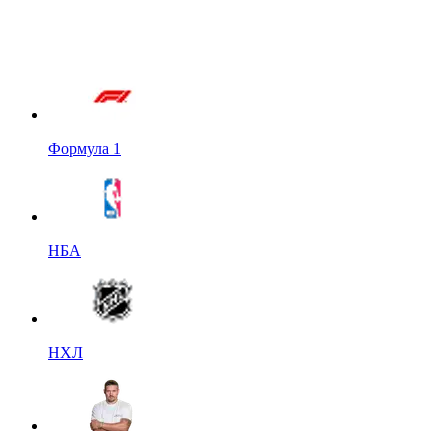
Формула 1
НБА
НХЛ