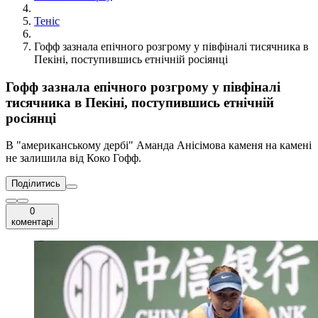
Теніс
Гофф зазнала епічного розгрому у півфіналі тисячника в
Пекіні, поступившись етнічній росіянці
Гофф зазнала епічного розгрому у півфіналі
тисячника в Пекіні, поступившись етнічній
росіянці
В "американському дербі" Аманда Анісімова каменя на камені
не залишила від Коко Гофф.
Поділитись
0
коментарі