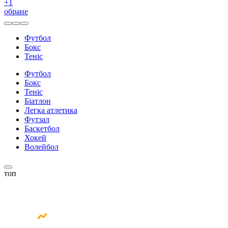
+
1
обране
Футбол
Бокс
Теніс
Футбол
Бокс
Теніс
Біатлон
Легка атлетика
Футзал
Баскетбол
Хокей
Волейбол
топ