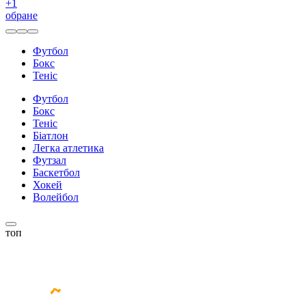
+
1
обране
Футбол
Бокс
Теніс
Футбол
Бокс
Теніс
Біатлон
Легка атлетика
Футзал
Баскетбол
Хокей
Волейбол
топ