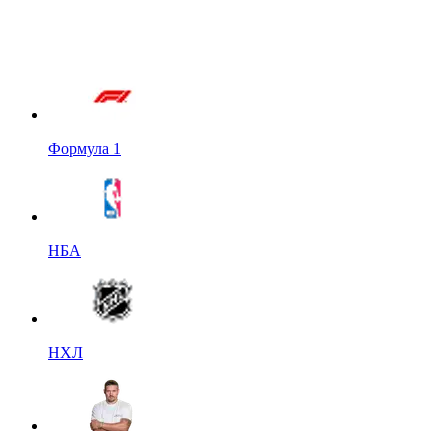
Формула 1
НБА
НХЛ