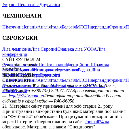
Україна
Перша ліга
Друга ліга
ЧЕМПІОНАТИ
Німеччина
Іспанія
Англія
Італія
Бельгія
МЛС
Нідерланди
Франція
П
ЄВРОКУБКИ
Ліга чемпіонів
Ліга Європи
Юнацька ліга УЄФА
Ліга
конференцій
САЙТ ФУТБОЛ 24
Редакція
Соціальні мережі
Прогнози
Політика конфіденційності
Правила
сайту
facebook
УКРАЇНА
Контакти
x
youtube
Правила коментування
instagram
telegram
viber
Редакційна
політика
Україна
ЧЕМПІОНАТИ
Перша ліга
Структура власності
Друга ліга
Німеччина
ЄВРОКУБКИ
Іспанія
Англія
Італія
Бельгія
МЛС
Нідерланди
Франція
П
Ліга чемпіонів
Онлайн-медіа «Футбол 24»
Ліга Європи
Юнацька ліга УЄФА
пл. Галицька, буд. 15, м. Львів,
Ліга
конференцій
79008
Телефон +380 (32) 229-77-77
Адреса електронної пошти
—
legal@24tv.com.ua
Ідентифікатор онлайн-медіа в Реєстрі
суб’єктів у сфері медіа — R40-06058
21+
Матеріали сайту призначені для осіб старше 21 року
При цитуванні і використанні будь-яких матеріалів посилання
на "Футбол 24" обов'язкове. При цитуванні і використанні в
мережі Інтернет гіперпосилання на сайт
football24.ua
обов'язкове. Матеріали зі знаком "Спецпроект",