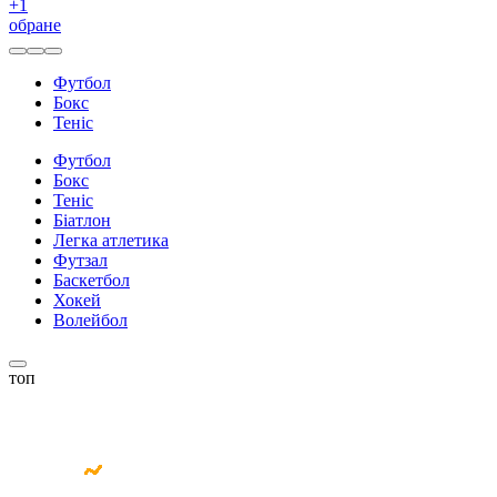
+
1
обране
Футбол
Бокс
Теніс
Футбол
Бокс
Теніс
Біатлон
Легка атлетика
Футзал
Баскетбол
Хокей
Волейбол
топ