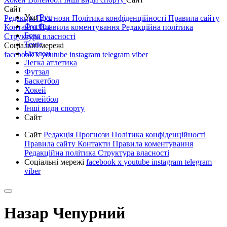
Сайт
Укр
Рус
Редакція
Прогнози
Політика конфіденційності
Правила сайту
Футбол
Контакти
Правила коментування
Редакційна політика
Бокс
Структура власності
Теніс
Соціальні мережі
Біатлон
facebook
x
youtube
instagram
telegram
viber
Легка атлетика
Футзал
Баскетбол
Хокей
Волейбол
Інші види спорту
Сайт
Сайт
Редакція
Прогнози
Політика конфіденційності
Правила сайту
Контакти
Правила коментування
Редакційна політика
Структура власності
Соціальні мережі
facebook
x
youtube
instagram
telegram
viber
Назар Чепурний