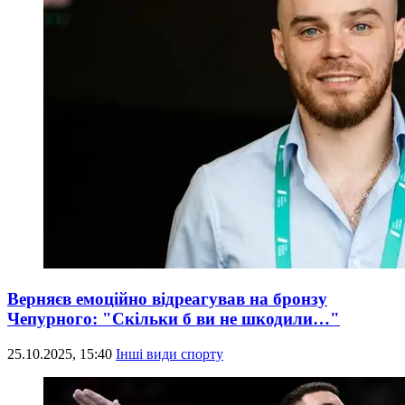
Верняєв емоційно відреагував на бронзу
Чепурного: "Скільки б ви не шкодили…"
25.10.2025, 15:40
Інші види спорту