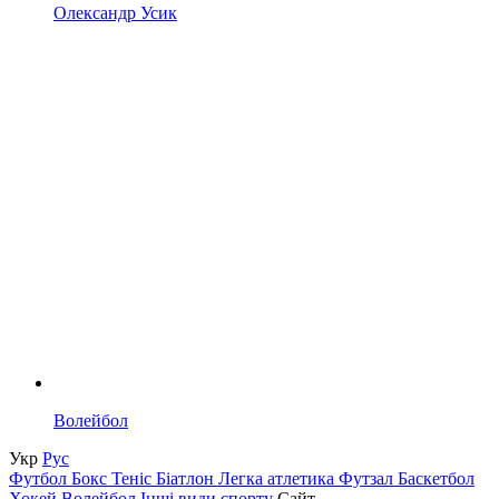
Олександр Усик
Волейбол
Укр
Рус
Футбол
Бокс
Теніс
Біатлон
Легка атлетика
Футзал
Баскетбол
Хокей
Волейбол
Інші види спорту
Сайт