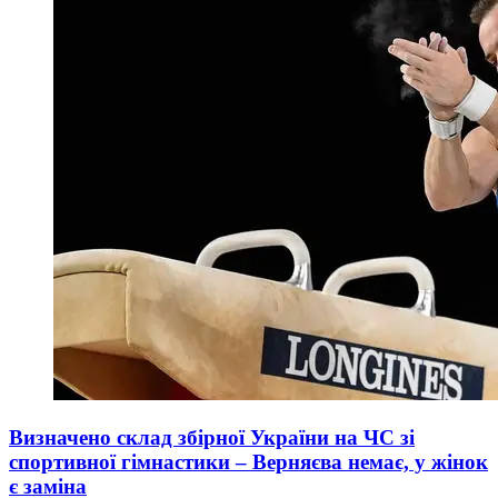
Визначено склад збірної України на ЧС зі
спортивної гімнастики – Верняєва немає, у жінок
є заміна