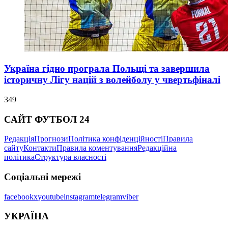
Україна гідно програла Польщі та завершила
історичну Лігу націй з волейболу у чвертьфіналі
349
САЙТ ФУТБОЛ 24
Редакція
Прогнози
Політика конфіденційності
Правила
сайту
Контакти
Правила коментування
Редакційна
політика
Структура власності
Соціальні мережі
facebook
x
youtube
instagram
telegram
viber
УКРАЇНА