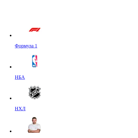
Формула 1
НБА
НХЛ