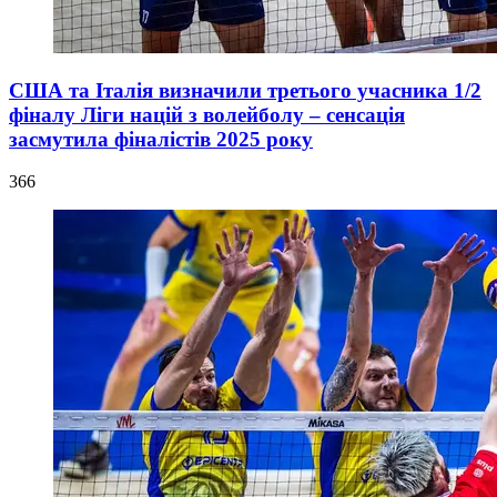
США та Італія визначили третього учасника 1/2
фіналу Ліги націй з волейболу – сенсація
засмутила фіналістів 2025 року
366