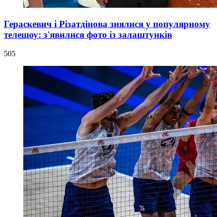
Гераскевич і Різатдінова знялися у популярному
телешоу: з'явилися фото із залаштунків
505