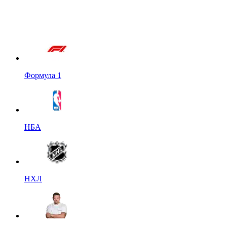
Формула 1
НБА
НХЛ