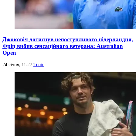
Джоковіч дотиснув непоступливого нідерландця,
Фріц вибив сенсаційного ветерана: Australian
Open
24 січня, 11:27
Теніс