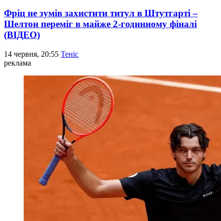
Фріц не зумів захистити титул в Штутгарті –
Шелтон переміг в майже 2-годинному фіналі
(ВІДЕО)
14 червня, 20:55
Теніс
реклама