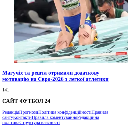
Магучіх та решта отримали додаткову
мотивацію на Євро-2026 з легкої атлетики
141
САЙТ ФУТБОЛ 24
Редакція
Прогнози
Політика конфіденційності
Правила
сайту
Контакти
Правила коментування
Редакційна
політика
Структура власності