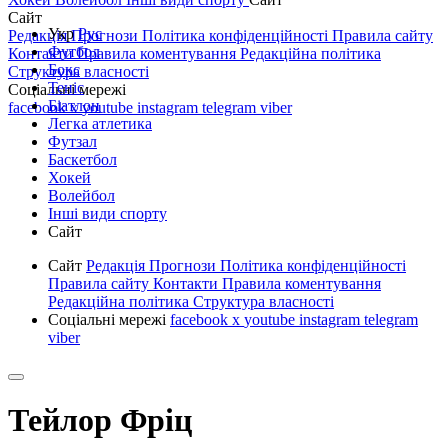
Сайт
Укр
Рус
Редакція
Прогнози
Політика конфіденційності
Правила сайту
Футбол
Контакти
Правила коментування
Редакційна політика
Бокс
Структура власності
Теніс
Соціальні мережі
Біатлон
facebook
x
youtube
instagram
telegram
viber
Легка атлетика
Футзал
Баскетбол
Хокей
Волейбол
Інші види спорту
Сайт
Сайт
Редакція
Прогнози
Політика конфіденційності
Правила сайту
Контакти
Правила коментування
Редакційна політика
Структура власності
Соціальні мережі
facebook
x
youtube
instagram
telegram
viber
Тейлор Фріц