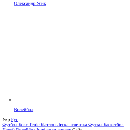
Олександр Усик
Волейбол
Укр
Рус
Футбол
Бокс
Теніс
Біатлон
Легка атлетика
Футзал
Баскетбол
Хокей
Волейбол
Інші види спорту
Сайт