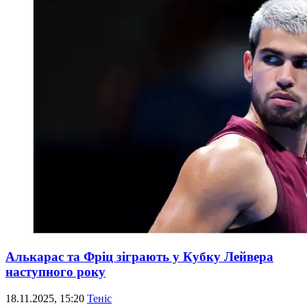
Алькарас та Фріц зіграють у Кубку Лейвера
наступного року
18.11.2025, 15:20
Теніс