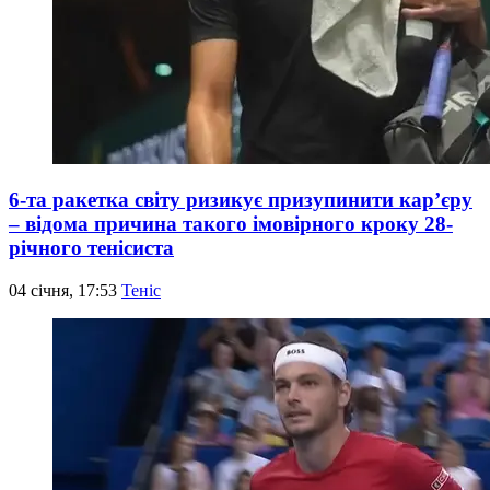
6-та ракетка світу ризикує призупинити кар’єру
– відома причина такого імовірного кроку 28-
річного тенісиста
04 січня, 17:53
Теніс