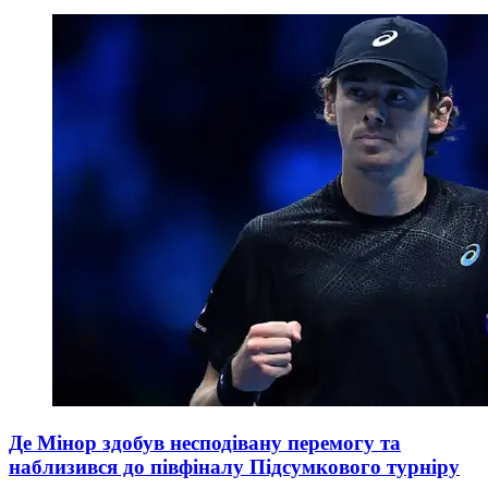
Де Мінор здобув несподівану перемогу та
наблизився до півфіналу Підсумкового турніру