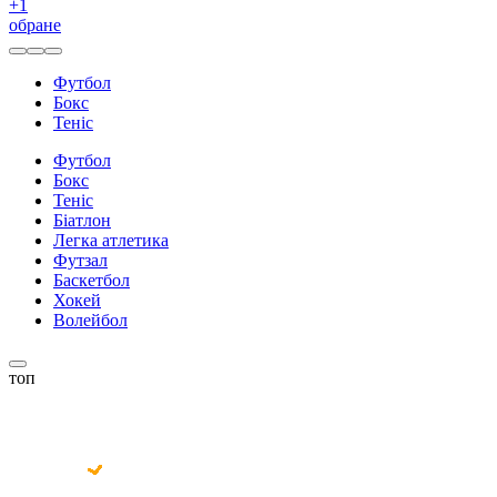
+
1
обране
Футбол
Бокс
Теніс
Футбол
Бокс
Теніс
Біатлон
Легка атлетика
Футзал
Баскетбол
Хокей
Волейбол
топ