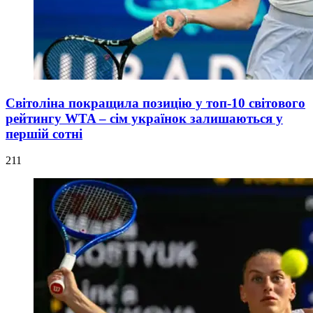
Світоліна покращила позицію у топ-10 світового
рейтингу WTA – сім українок залишаються у
першій сотні
211