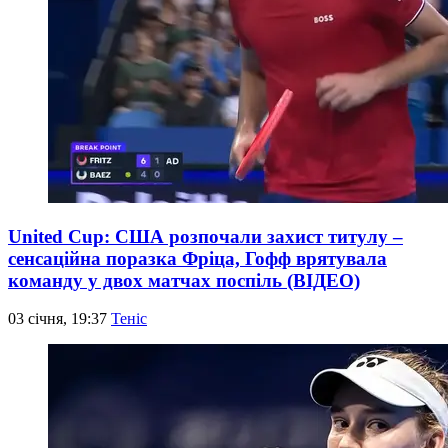
United Cup: США розпочали захист титулу –
сенсаційна поразка Фріца, Гофф врятувала
команду у двох матчах поспіль (ВІДЕО)
03 січня, 19:37
Теніс