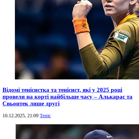
Відомі тенісистка та тенісист, які у 2025 році
провели на корті найбільше часу – Алькарас та
Свьонтек лише другі
10.12.2025, 21:09
Теніс