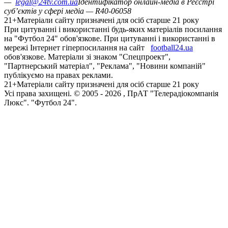
—
legal@24tv.com.ua
Ідентифікатор онлайн-медіа в Реєстрі
суб’єктів у сфері медіа — R40-06058
21+
Матеріали сайту призначені для осіб старше 21 року
При цитуванні і використанні будь-яких матеріалів посилання
на "Футбол 24" обов'язкове. При цитуванні і використанні в
мережі Інтернет гіперпосилання на сайт
football24.ua
обов'язкове. Матеріали зі знаком "Спецпроект",
"Партнерський матеріал", "Реклама", "Новини компаній"
публікуємо на правах реклами.
21+
Матеріали сайту призначені для осіб старше 21 року
Усi права захищенi. © 2005 -
2026
, ПрАТ "Телерадіокомпанія
Люкс". "Футбол 24".