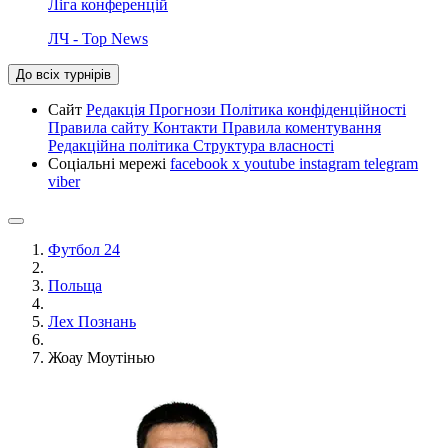
Ліга конференцій
ЛЧ - Top News
До всіх турнірів
Сайт
Редакція
Прогнози
Політика конфіденційності
Правила сайту
Контакти
Правила коментування
Редакційна політика
Структура власності
Соціальні мережі
facebook
x
youtube
instagram
telegram
viber
Футбол 24
Польща
Лех Познань
Жоау Моутінью