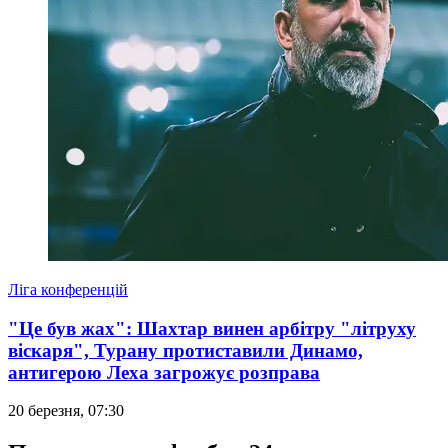
Ліга конференцій
"Це був жах": Шахтар винен арбітру "літруху
віскаря", Турану протиставили Динамо,
антигерою Леха загрожує розправа
20 березня, 07:30