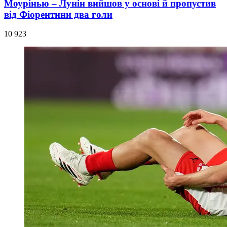
Моурінью – Лунін вийшов у основі й пропустив
від Фіорентини два голи
10 923