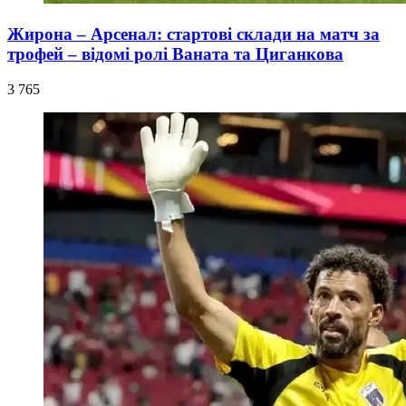
Жирона – Арсенал: стартові склади на матч за
трофей – відомі ролі Ваната та Циганкова
3 765