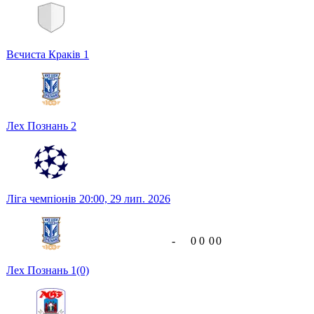
Вєчиста Краків
1
Лех Познань
2
Ліга чемпіонів
20:00,
29 лип. 2026
-
0
0
0
0
Лех Познань
1
(0)