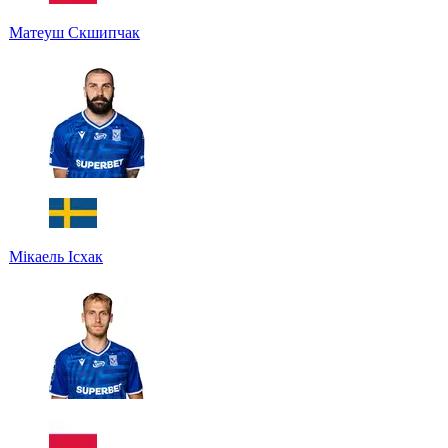
Матеуш Скшипчак
Мікаель Ісхак