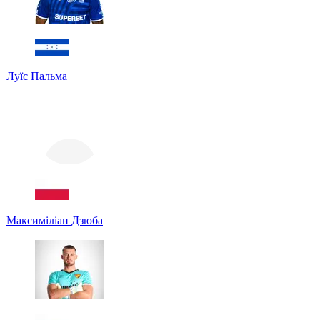
Луїс Пальма
Максиміліан Дзюба