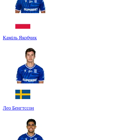
Каміль Якобчик
Лео Бенгтссон