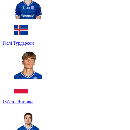
Гіслі Турдарсон
Губерт Янишка