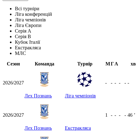
Всі турніри
Ліга конференцій
Ліга чемпіонів
Ліга Європи
Серія А
Серія B
Кубок Італії
Екстракляса
МЛС
Сезон
Команда
Турнір
М
Г
А
хв
2026/2027
-
-
-
-
-
-
Лех Познань
Ліга чемпіонів
2026/2027
1
-
-
-
-
46
ʼ
Лех Познань
Екстракляса