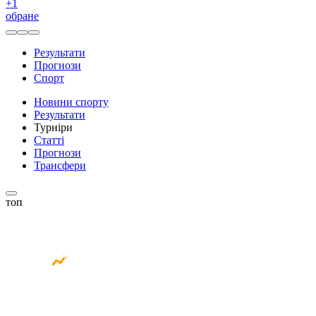
+
1
обране
Результати
Прогнози
Спорт
Новини спорту
Результати
Турніри
Статті
Прогнози
Трансфери
топ