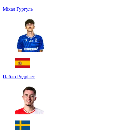
Міхал Гургуль
Пабло Родрігес