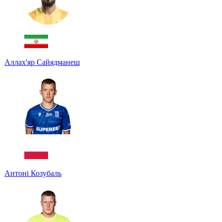
Аллах'яр Сайядманеш
Антоні Козубаль