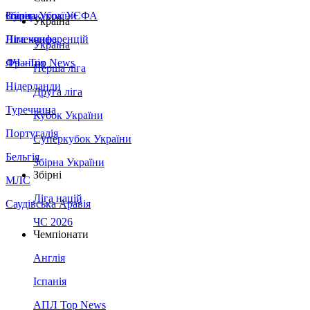
Збірна України
Італія
Суперкубок УЄФА
Україна
Німеччина
Ліга конференцій
Україна
Франція
ЛЧ - Top News
Перша ліга
Нідерланди
Друга ліга
Туреччина
Кубок України
Португалія
Суперкубок України
Бельгія
Збірна України
Збірні
МЛС
Ліга націй
Саудівська Аравія
ЧС 2026
Чемпіонати
Англія
Іспанія
АПЛ Top News