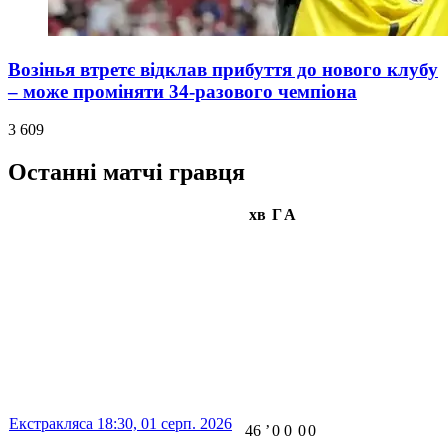
Возінья втретє відклав прибуття до нового клубу
– може проміняти 34-разового чемпіона
3 609
Останні матчі гравця
хв
Г
А
Екстракляса
18:30,
01 серп. 2026
46
ʼ
0
0
0
0