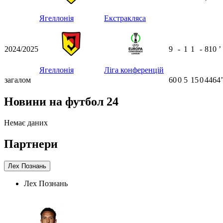
ʼ
Ягеллонія
Екстракляса
2024/2025
9
-
1
1
-
810
ʼ
Ягеллонія
Ліга конференцій
загалом
60
0
5
15
0
4464ʼ
Новини на футбол 24
Немає даних
Партнери
Лех Познань
Лех Познань