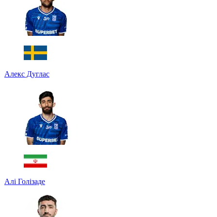
Алекс Дуглас
Алі Голізаде