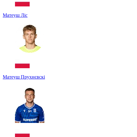
Матеуш Ліс
Матеуш Прухнєвскі