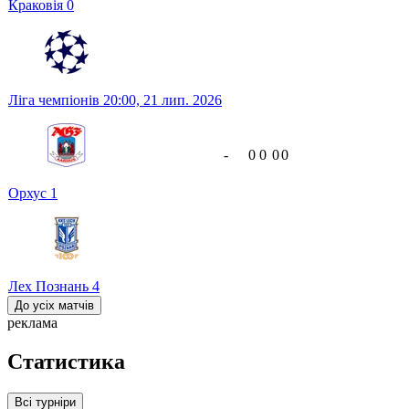
Краковія
0
Ліга чемпіонів
20:00,
21 лип. 2026
-
0
0
0
0
Орхус
1
Лех Познань
4
До усіх матчів
реклама
Статистика
Всі турніри