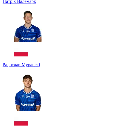
Патрік Валемарк
Радослав Муравскі