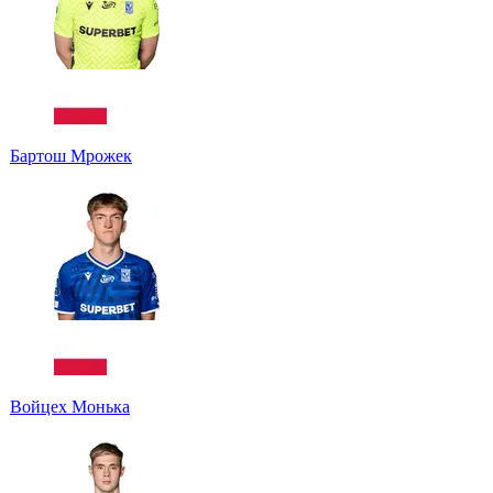
Бартош Мрожек
Войцех Монька