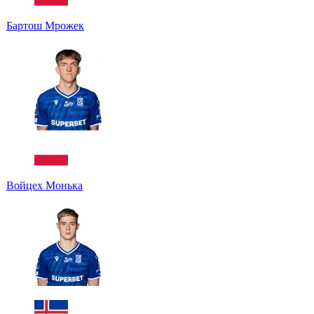
Бартош Мрожек
Войцех Монька