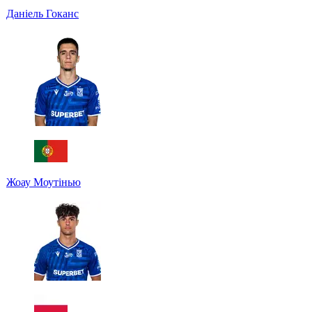
Даніель Гоканс
Жоау Моутінью