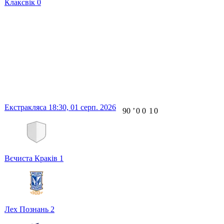
Клаксвік
0
Екстракляса
18:30,
01 серп. 2026
90
ʼ
0
0
1
0
Вєчиста Краків
1
Лех Познань
2