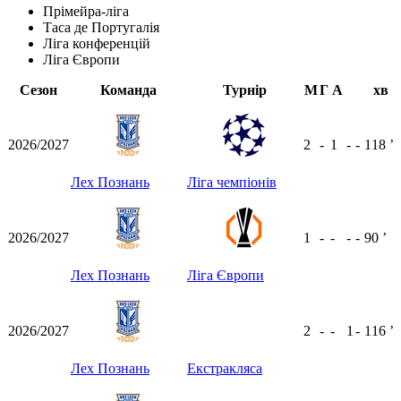
Прімейра-ліга
Таса де Португалія
Ліга конференцій
Ліга Європи
Сезон
Команда
Турнір
М
Г
А
хв
2026/2027
2
-
1
-
-
118
ʼ
Лех Познань
Ліга чемпіонів
2026/2027
1
-
-
-
-
90
ʼ
Лех Познань
Ліга Європи
2026/2027
2
-
-
1
-
116
ʼ
Лех Познань
Екстракляса