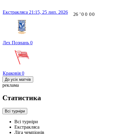
Екстракляса
21:15,
25 лип. 2026
26
ʼ
0
0
0
0
Лех Познань
0
Краковія
0
До усіх матчів
реклама
Статистика
Всі турніри
Всі турніри
Екстракляса
Ліга чемпіонів