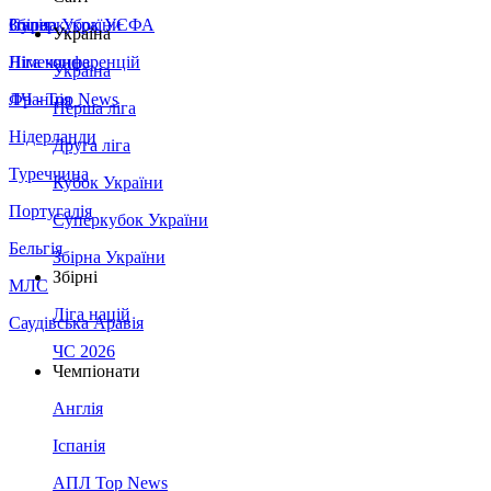
Збірна України
Італія
Суперкубок УЄФА
Україна
Німеччина
Ліга конференцій
Україна
Франція
ЛЧ - Top News
Перша ліга
Нідерланди
Друга ліга
Туреччина
Кубок України
Португалія
Суперкубок України
Бельгія
Збірна України
Збірні
МЛС
Ліга націй
Саудівська Аравія
ЧС 2026
Чемпіонати
Англія
Іспанія
АПЛ Top News