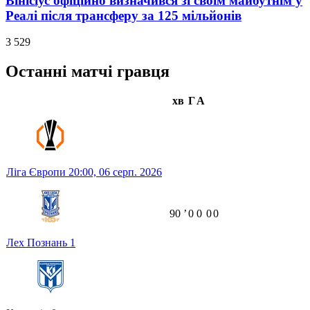
Вінісіус офіційно визначився зі своїм майбутнім у
Реалі після трансферу за 125 мільйонів
3 529
Останні матчі гравця
хв
Г
А
Ліга Європи
20:00,
06 серп. 2026
90
ʼ
0
0
0
0
Лех Познань
1