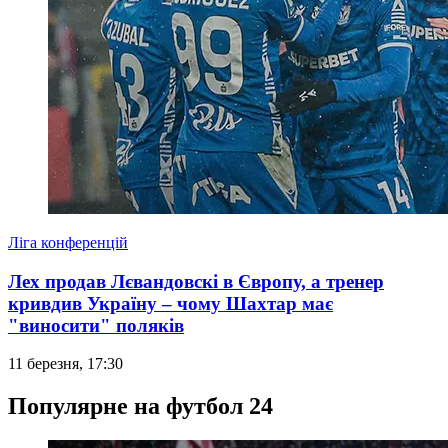
Ліга конференцій
Лех продав Лєвандовскі в Європу, а тренер
кривдив Україну – чому Шахтар має
"виносити" поляків
11 березня, 17:30
Популярне на футбол 24