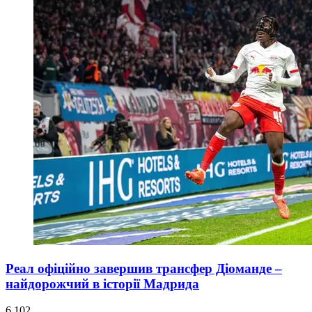
Реал офіційно завершив трансфер Діоманде –
найдорожчий в історії Мадрида
6 102