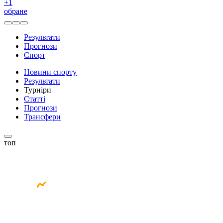
+
1
обране
Результати
Прогнози
Спорт
Новини спорту
Результати
Турніри
Статті
Прогнози
Трансфери
топ