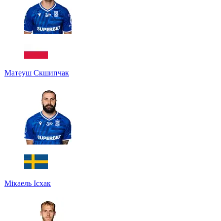
Матеуш Скшипчак
Мікаель Ісхак