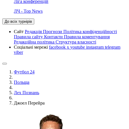
Ліга конференцій
ЛЧ - Top News
До всіх турнірів
Сайт
Редакція
Прогнози
Політика конфіденційності
Правила сайту
Контакти
Правила коментування
Редакційна політика
Структура власності
Соціальні мережі
facebook
x
youtube
instagram
telegram
viber
Футбол 24
Польща
Лех Познань
Джоел Перейра