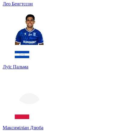
Лео Бенгтссон
Луїс Пальма
Максиміліан Дзюба