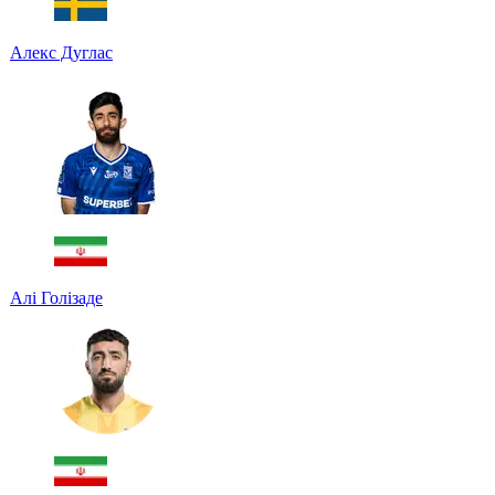
Алекс Дуглас
Алі Голізаде