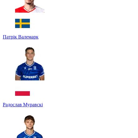
Патрік Валемарк
Радослав Муравскі