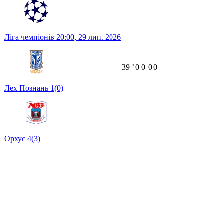
Ліга чемпіонів
20:00,
29 лип. 2026
39
ʼ
0
0
0
0
Лех Познань
1
(0)
Орхус
4
(3)