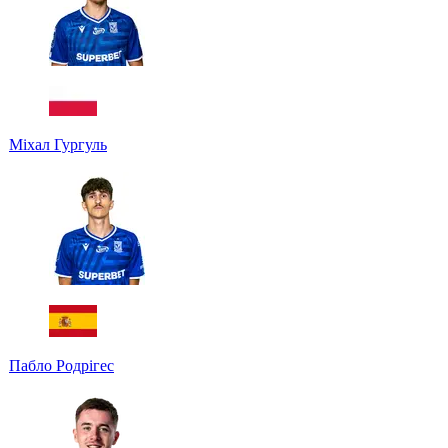
Міхал Гургуль
Пабло Родрігес