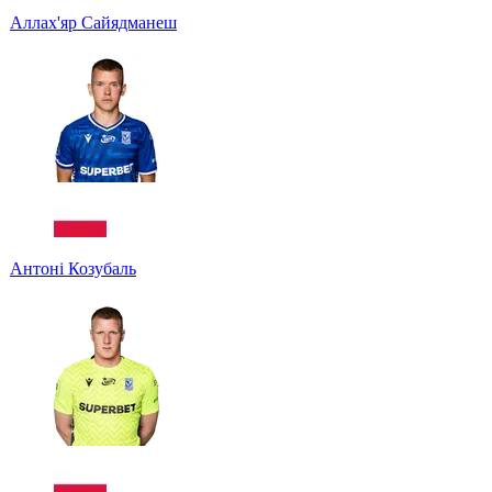
Аллах'яр Сайядманеш
Антоні Козубаль