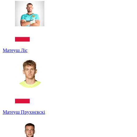
Матеуш Ліс
Матеуш Прухнєвскі