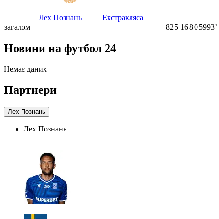
ʼ
Лех Познань
Екстракляса
загалом
82
5
16
8
0
5993ʼ
Новини на футбол 24
Немає даних
Партнери
Лех Познань
Лех Познань