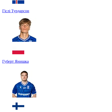
Гіслі Турдарсон
Губерт Янишка