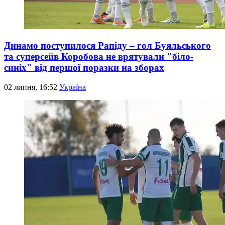
Динамо поступилося Рапіду – гол Буяльського
та суперсейв Коробова не врятували "біло-
синіх" від першої поразки на зборах
02 липня, 16:52
Україна