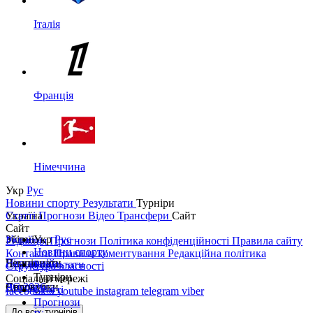
Італія
Франція
Німеччина
Укр
Рус
Новини спорту
Результати
Турніри
Україна
Статті
Прогнози
Відео
Трансфери
Сайт
Сайт
Україна
Збірні
Укр
Рус
Редакція
Прогнози
Політика конфіденційності
Правила сайту
Новини спорту
Контакти
Правила коментування
Редакційна політика
Перша ліга
Ліга націй
Чемпіонати
Результати
Структура власності
Турніри
Соціальні мережі
Друга ліга
ЧС 2026
Англія
Єврокубки
Статті
facebook
x
youtube
instagram
telegram
viber
Прогнози
Кубок України
Іспанія
Ліга чемпіонів
До всіх турнірів