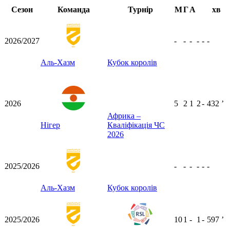
Сезон
Команда
Турнір
М
Г
А
хв
2026/2027
-
-
-
-
-
-
Аль-Хазм
Кубок королів
2026
5
2
1
2
-
432
ʼ
Африка –
Нігер
Кваліфікація ЧС
2026
2025/2026
-
-
-
-
-
-
Аль-Хазм
Кубок королів
2025/2026
10
1
-
1
-
597
ʼ