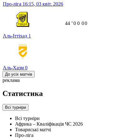
Про-ліга
16:15,
03 квіт. 2026
44
ʼ
0
0
0
0
Аль-Іттіхад
1
Аль-Хазм
0
До усіх матчів
реклама
Статистика
Всі турніри
Всі турніри
Африка – Кваліфікація ЧС 2026
Товариські матчі
Про-ліга