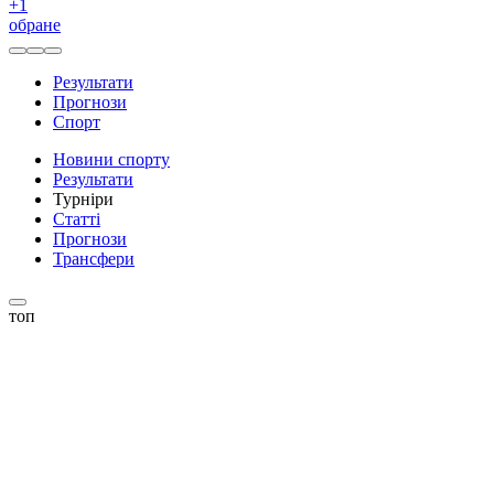
+
1
обране
Результати
Прогнози
Спорт
Новини спорту
Результати
Турніри
Статті
Прогнози
Трансфери
топ