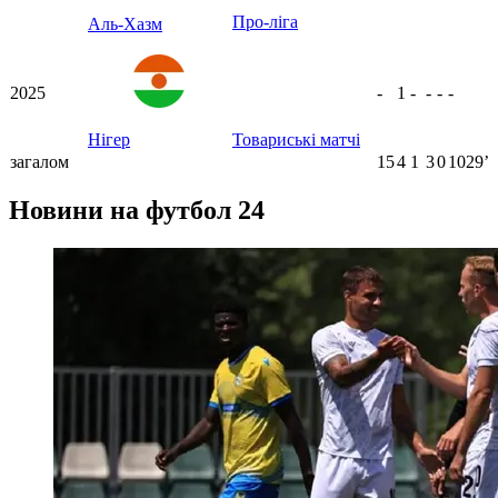
Про-ліга
Аль-Хазм
2025
-
1
-
-
-
-
Нігер
Товариські матчі
загалом
15
4
1
3
0
1029ʼ
Новини на футбол 24