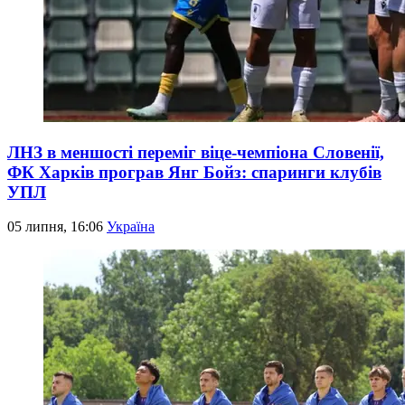
ЛНЗ в меншості переміг віце-чемпіона Словенії,
ФК Харків програв Янг Бойз: спаринги клубів
УПЛ
05 липня, 16:06
Україна