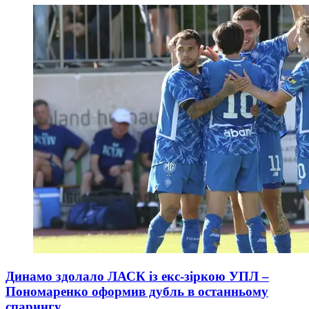
Динамо здолало ЛАСК із екс-зіркою УПЛ –
Пономаренко оформив дубль в останньому
спарингу