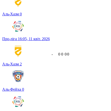
Аль-Хазм
0
Про-ліга
16:05,
11 квіт. 2026
-
0
0
0
0
Аль-Хазм
2
Аль-Фейха
0