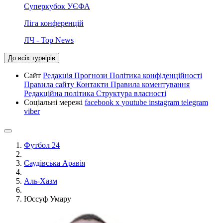
Суперкубок УЄФА
Ліга конференцій
ЛЧ - Top News
До всіх турнірів
Сайт
Редакція
Прогнози
Політика конфіденційності
Правила сайту
Контакти
Правила коментування
Редакційна політика
Структура власності
Соціальні мережі
facebook
x
youtube
instagram
telegram
viber
Футбол 24
Саудівська Аравія
Аль-Хазм
Юссуф Умару