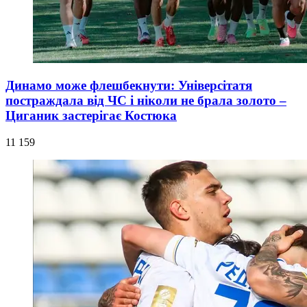
Динамо може флешбекнути: Універсітатя
постраждала від ЧС і ніколи не брала золото –
Циганик застерігає Костюка
11 159