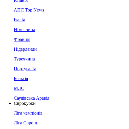
Іспанія
АПЛ Top News
Італія
Німеччина
Франція
Нідерланди
Туреччина
Португалія
Бельгія
МЛС
Саудівська Аравія
Єврокубки
Ліга чемпіонів
Ліга Європи