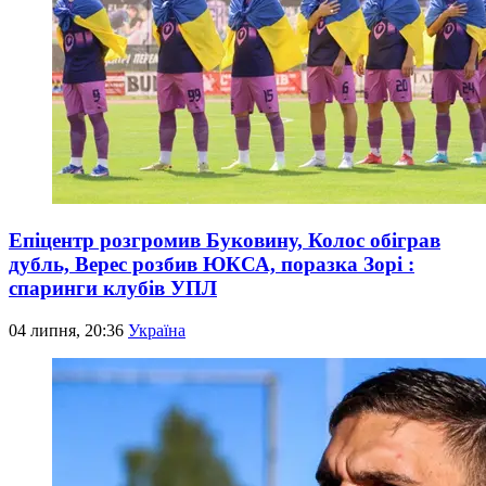
Епіцентр розгромив Буковину, Колос обіграв
дубль, Верес розбив ЮКСА, поразка Зорі :
спаринги клубів УПЛ
04 липня, 20:36
Україна