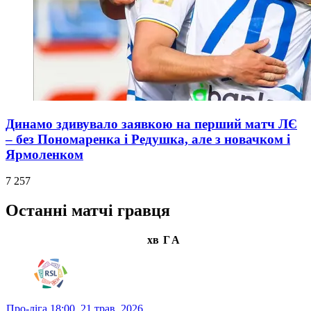
Динамо здивувало заявкою на перший матч ЛЄ
– без Пономаренка і Редушка, але з новачком і
Ярмоленком
7 257
Останні матчі гравця
хв
Г
А
Про-ліга
18:00,
21 трав. 2026