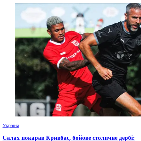
Україна
Салах покарав Кривбас, бойове столичне дербі: