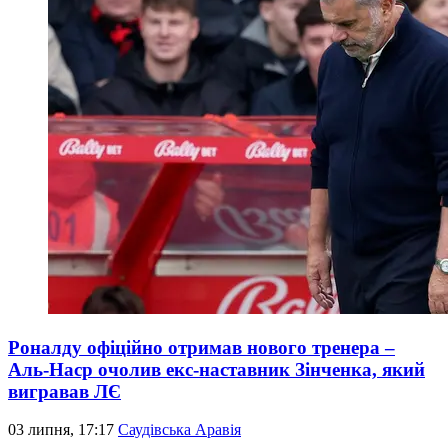
Роналду офіційно отримав нового тренера –
Аль-Наср очолив екс-наставник Зінченка, який
вигравав ЛЄ
03 липня, 17:17
Саудівська Аравія