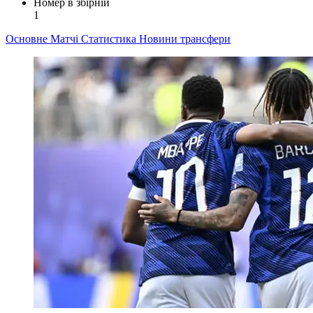
Номер в збірній
1
Основне
Матчі
Статистика
Новини
трансфери