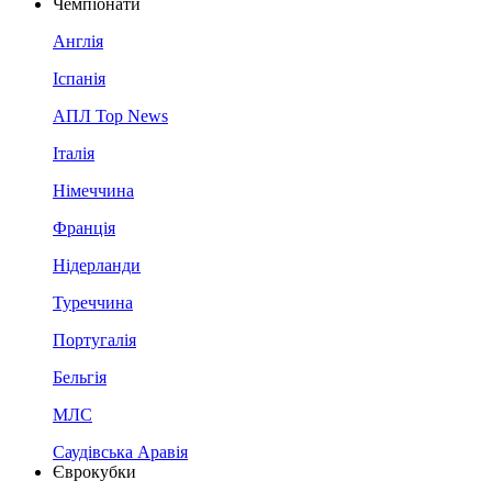
Чемпіонати
Англія
Іспанія
АПЛ Top News
Італія
Німеччина
Франція
Нідерланди
Туреччина
Португалія
Бельгія
МЛС
Саудівська Аравія
Єврокубки