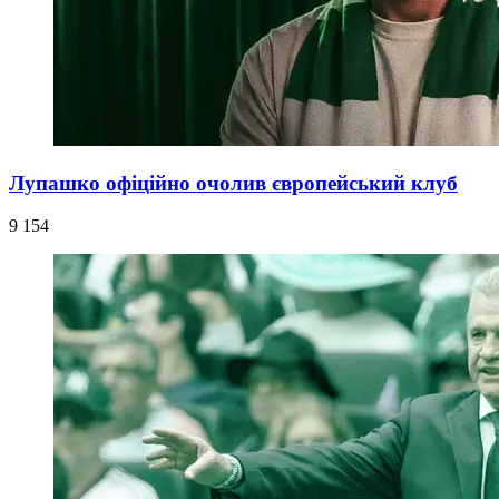
Лупашко офіційно очолив європейський клуб
9 154