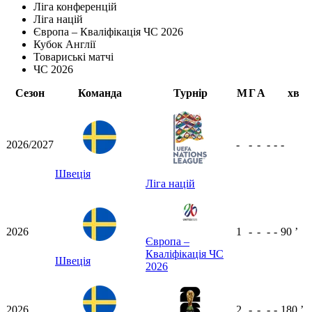
Ліга конференцій
Ліга націй
Європа – Кваліфікація ЧС 2026
Кубок Англії
Товариські матчі
ЧС 2026
Сезон
Команда
Турнір
М
Г
А
хв
2026/2027
-
-
-
-
-
-
Швеція
Ліга націй
2026
1
-
-
-
-
90
ʼ
Європа –
Кваліфікація ЧС
Швеція
2026
2026
2
-
-
-
-
180
ʼ