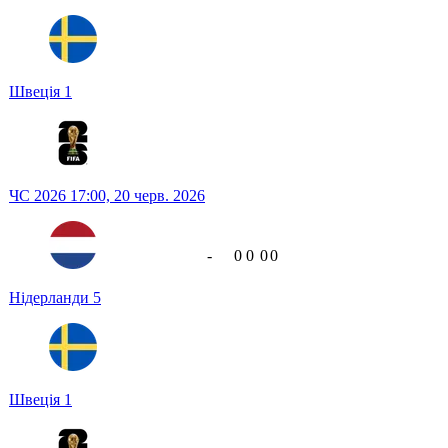
Швеція
1
ЧС 2026
17:00,
20 черв. 2026
-
0
0
0
0
Нідерланди
5
Швеція
1