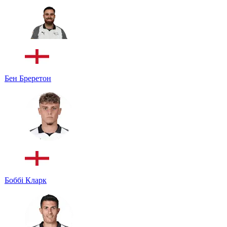
Бен Бреретон
Боббі Кларк