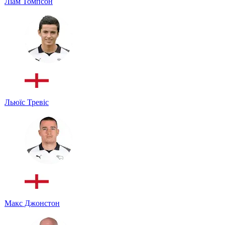
Ліам Томпсон
Льюїс Тревіс
Макс Джонстон