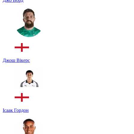
Джо Ворд
Джош Вікерс
Ісаак Гордон