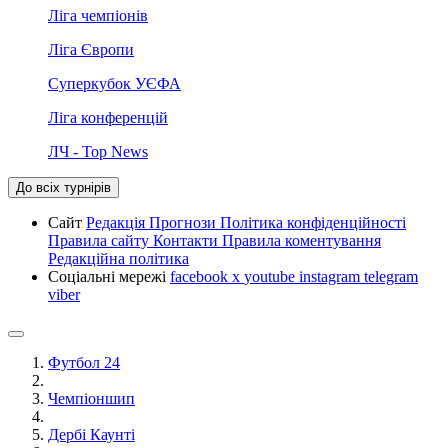
Ліга чемпіонів
Ліга Європи
Суперкубок УЄФА
Ліга конференцій
ЛЧ - Top News
До всіх турнірів
Сайт
Редакція
Прогнози
Політика конфіденційності
Правила сайту
Контакти
Правила коментування
Редакційна політика
Соціальні мережі
facebook
x
youtube
instagram
telegram
viber
Футбол 24
Чемпіоншип
Дербі Каунті