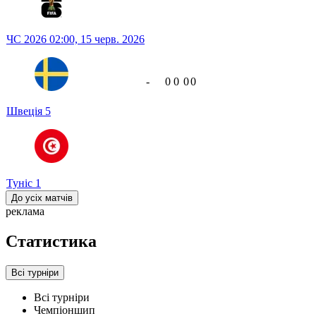
ЧС 2026
02:00,
15 черв. 2026
-
0
0
0
0
Швеція
5
Туніс
1
До усіх матчів
реклама
Статистика
Всі турніри
Всі турніри
Чемпіоншип