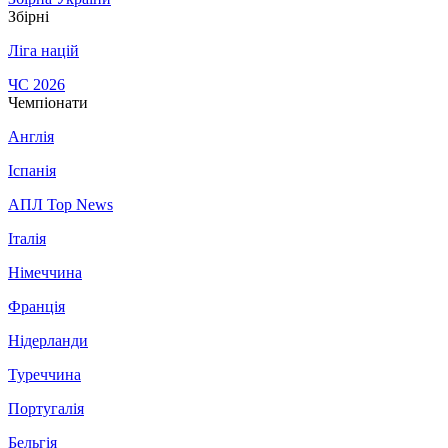
Збірні
Ліга націй
ЧС 2026
Чемпіонати
Англія
Іспанія
АПЛ Top News
Італія
Німеччина
Франція
Нідерланди
Туреччина
Португалія
Бельгія