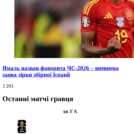
Ямаль назвав фаворита ЧС-2026 – впевнена
заява зірки збірної Іспанії
3 293
Останні матчі гравця
хв
Г
А