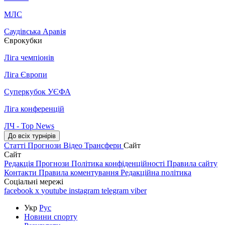
МЛС
Саудівська Аравія
Єврокубки
Ліга чемпіонів
Ліга Європи
Суперкубок УЄФА
Ліга конференцій
ЛЧ - Top News
До всіх турнірів
Статті
Прогнози
Відео
Трансфери
Сайт
Сайт
Редакція
Прогнози
Політика конфіденційності
Правила сайту
Контакти
Правила коментування
Редакційна політика
Соціальні мережі
facebook
x
youtube
instagram
telegram
viber
Укр
Рус
Новини спорту