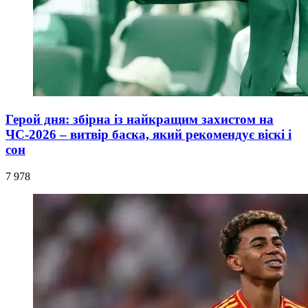
Герой дня: збірна із найкращим захистом на
ЧС-2026 – витвір баска, який рекомендує віскі і
сон
7 978