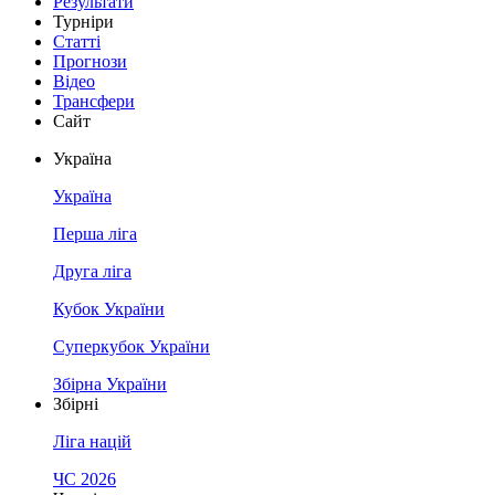
Результати
Турніри
Статті
Прогнози
Відео
Трансфери
Сайт
Україна
Україна
Перша ліга
Друга ліга
Кубок України
Суперкубок України
Збірна України
Збірні
Ліга націй
ЧС 2026