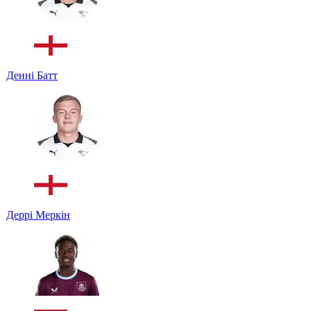
Денні Батт
Деррі Меркін