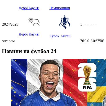
ʼ
Дербі Каунті
Чемпіоншип
2024/2025
1
-
-
-
-
-
Дербі Каунті
Кубок Англії
загалом
76
0
0
3
0
6750ʼ
Новини на футбол 24