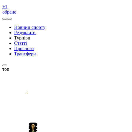
+
1
обране
Новини спорту
Результати
Турніри
Статті
Прогнози
Трансфери
топ