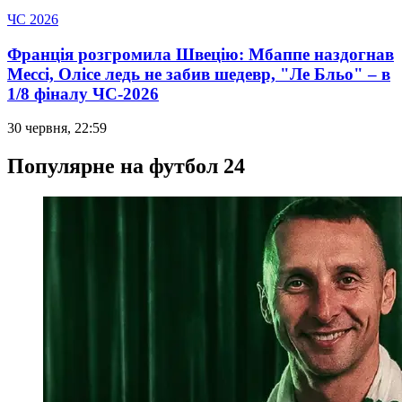
ЧС 2026
Франція розгромила Швецію: Мбаппе наздогнав
Мессі, Олісе ледь не забив шедевр, "Ле Бльо" – в
1/8 фіналу ЧС-2026
30 червня, 22:59
Популярне на футбол 24