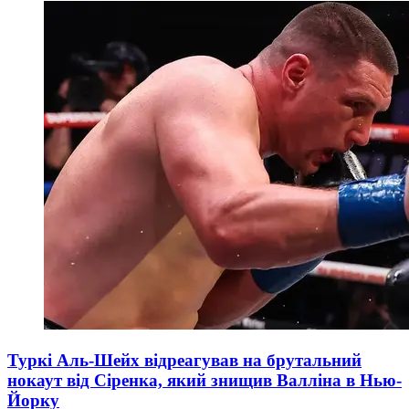
Туркі Аль-Шейх відреагував на брутальний
нокаут від Сіренка, який знищив Валліна в Нью-
Йорку