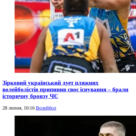
Зірковий український дует пляжних
волейболістів припинив своє існування – брали
історичну бронзу ЧЄ
28 липня, 10:16
Волейбол