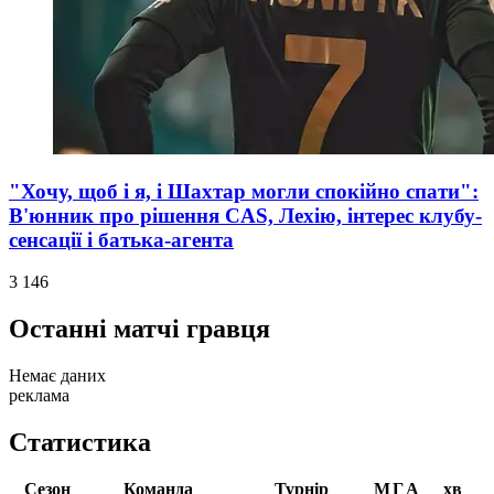
"Хочу, щоб і я, і Шахтар могли спокійно спати":
В'юнник про рішення CAS, Лехію, інтерес клубу-
сенсації і батька-агента
3 146
Останні матчі гравця
Немає даних
реклама
Статистика
Сезон
Команда
Турнір
М
Г
А
хв