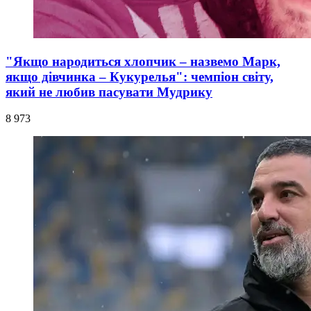
"Якщо народиться хлопчик – назвемо Марк,
якщо дівчинка – Кукурелья": чемпіон світу,
який не любив пасувати Мудрику
8 973