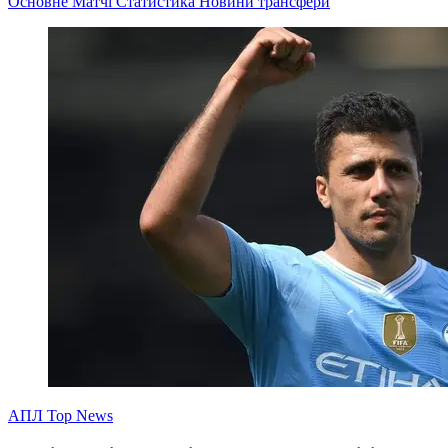
Основне
Матчі
Статистика
Новини
трансфери
АПЛ Top News