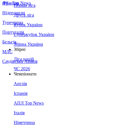
Франція
ЛЧ - Top News
Перша ліга
Нідерланди
Друга ліга
Туреччина
Кубок України
Португалія
Суперкубок України
Бельгія
Збірна України
Збірні
МЛС
Ліга націй
Саудівська Аравія
ЧС 2026
Чемпіонати
Англія
Іспанія
АПЛ Top News
Італія
Німеччина