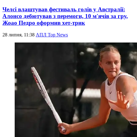
Челсі влаштував фестиваль голів у Австралії:
Алонсо дебютував з перемоги, 10 м'ячів за гру,
Жоао Педро оформив хет-трик
28 липня, 11:38
АПЛ Top News