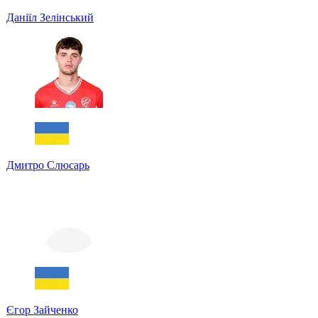
Даніїл Зелінський
Дмитро Слюсарь
Єгор Зайченко