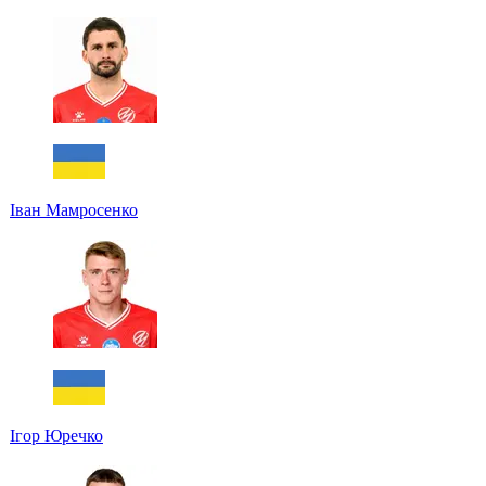
Іван Мамросенко
Ігор Юречко