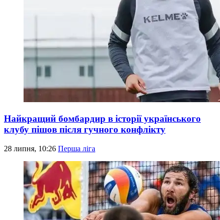
Найкращий бомбардир в історії українського
клубу пішов після гучного конфлікту
28 липня, 10:26
Перша ліга