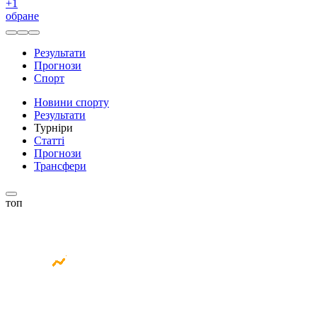
+
1
обране
Результати
Прогнози
Спорт
Новини спорту
Результати
Турніри
Статті
Прогнози
Трансфери
топ