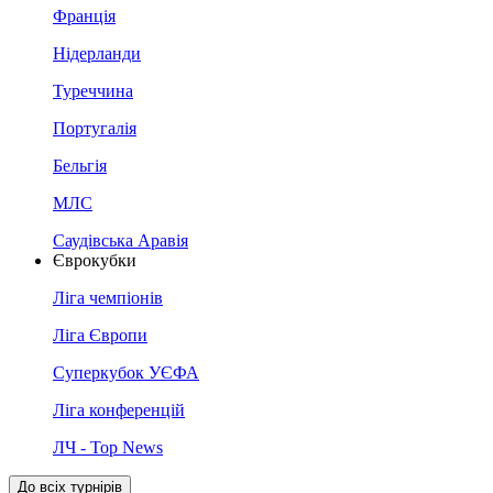
Франція
Нідерланди
Туреччина
Португалія
Бельгія
МЛС
Саудівська Аравія
Єврокубки
Ліга чемпіонів
Ліга Європи
Суперкубок УЄФА
Ліга конференцій
ЛЧ - Top News
До всіх турнірів