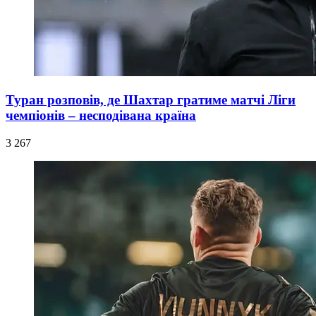
Туран розповів, де Шахтар гратиме матчі Ліги
чемпіонів – несподівана країна
3 267