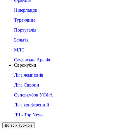
Франція
Нідерланди
Туреччина
Португалія
Бельгія
МЛС
Саудівська Аравія
Єврокубки
Ліга чемпіонів
Ліга Європи
Суперкубок УЄФА
Ліга конференцій
ЛЧ - Top News
До всіх турнірів