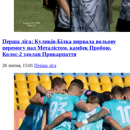
Перша ліга: Куликів-Білка вирвала вольову
перемогу над Металістом, камбек Пробою,
Колос-2 здолав Прикарпаття
26 липня, 15:01
Перша ліга