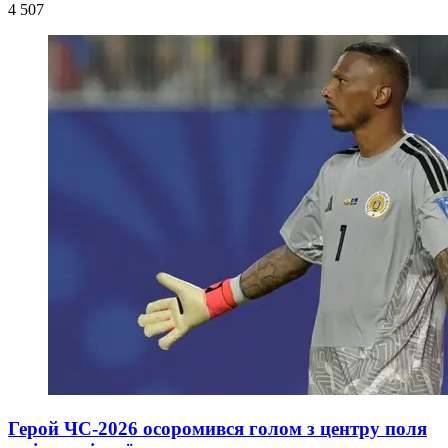
4 507
Герой ЧС-2026 осоромився голом з центру поля