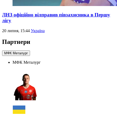
ЛНЗ офіційно відправив півзахисника в Першу
лігу
20 липня, 15:44
Україна
Партнери
МФК Металург
МФК Металург