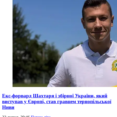
Екс-форвард Шахтаря і збірної України, який
виступав у Європі, став гравцем тернопільської
Ниви