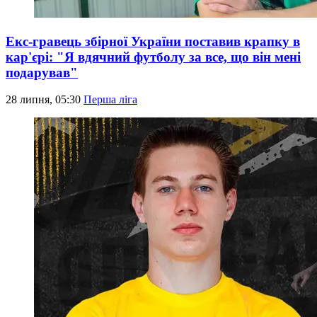
Екс-гравець збірної України поставив крапку в
кар'єрі: "Я вдячний футболу за все, що він мені
подарував"
28 липня, 05:30
Перша ліга