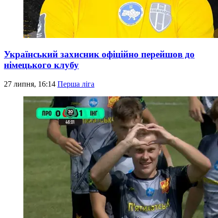
Український захисник офіційно перейшов до
німецького клубу
27 липня, 16:14
Перша ліга