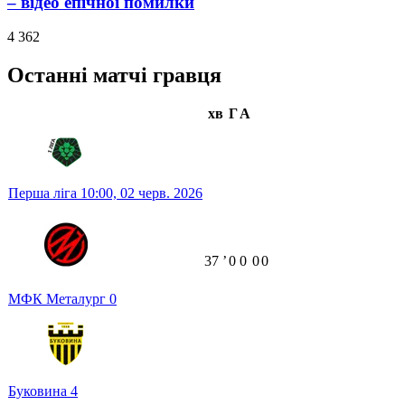
– відео епічної помилки
4 362
Останні матчі гравця
хв
Г
А
Перша ліга
10:00,
02 черв. 2026
37
ʼ
0
0
0
0
МФК Металург
0
Буковина
4