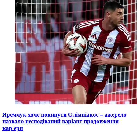
Яремчук хоче покинути Олімпіакос – джерело
назвало несподіваний варіант продовження
кар'єри