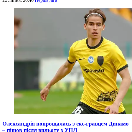
22 липня, 20:46
Перша ліга
Олександрія попрощалась з екс-гравцем Динамо
– пішов після вильоту з УПЛ