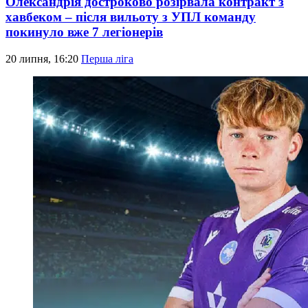
Олександрія достроково розірвала контракт з
хавбеком – після вильоту з УПЛ команду
покинуло вже 7 легіонерів
20 липня, 16:20
Перша ліга