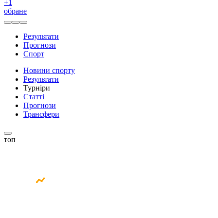
+
1
обране
Результати
Прогнози
Спорт
Новини спорту
Результати
Турніри
Статті
Прогнози
Трансфери
топ