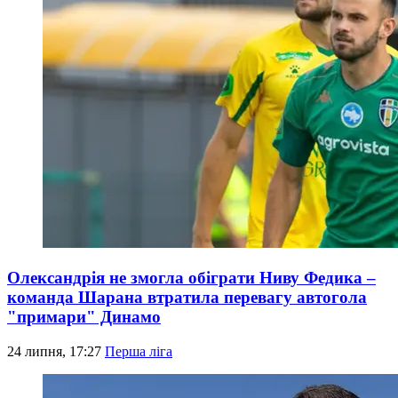
Олександрія не змогла обіграти Ниву Федика –
команда Шарана втратила перевагу автогола
"примари" Динамо
24 липня, 17:27
Перша ліга