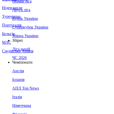
Перша ліга
Нідерланди
Друга ліга
Туреччина
Кубок України
Португалія
Суперкубок України
Бельгія
Збірна України
Збірні
МЛС
Ліга націй
Саудівська Аравія
ЧС 2026
Чемпіонати
Англія
Іспанія
АПЛ Top News
Італія
Німеччина