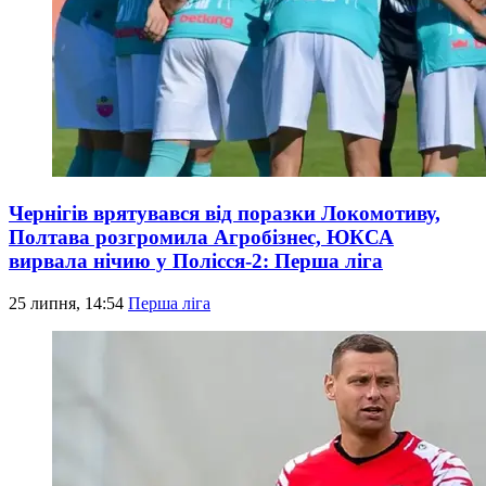
Чернігів врятувався від поразки Локомотиву,
Полтава розгромила Агробізнес, ЮКСА
вирвала нічию у Полісся-2: Перша ліга
25 липня, 14:54
Перша ліга