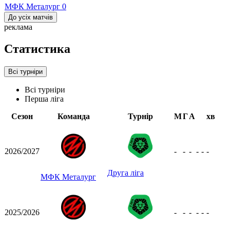
МФК Металург
0
До усіх матчів
реклама
Статистика
Всі турніри
Всі турніри
Перша ліга
Сезон
Команда
Турнір
М
Г
А
хв
2026/2027
-
-
-
-
-
-
Друга ліга
МФК Металург
2025/2026
-
-
-
-
-
-