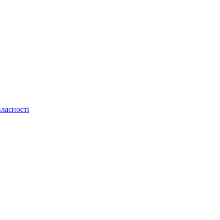
ласності