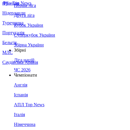
Франція
ЛЧ - Top News
Перша ліга
Нідерланди
Друга ліга
Туреччина
Кубок України
Португалія
Суперкубок України
Бельгія
Збірна України
Збірні
МЛС
Ліга націй
Саудівська Аравія
ЧС 2026
Чемпіонати
Англія
Іспанія
АПЛ Top News
Італія
Німеччина