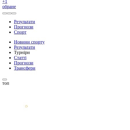
+
1
обране
Результати
Прогнози
Спорт
Новини спорту
Результати
Турніри
Статті
Прогнози
Трансфери
топ