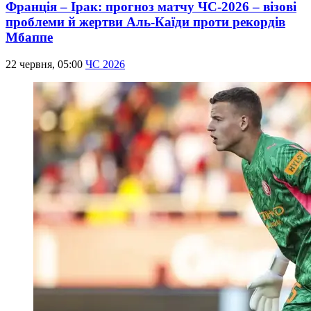
Франція – Ірак: прогноз матчу ЧС-2026 – візові
проблеми й жертви Аль-Каїди проти рекордів
Мбаппе
22 червня, 05:00
ЧС 2026