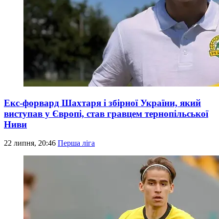
Екс-форвард Шахтаря і збірної України, який
виступав у Європі, став гравцем тернопільської
Ниви
22 липня, 20:46
Перша ліга