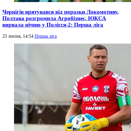
Чернігів врятувався від поразки Локомотиву,
Полтава розгромила Агробізнес, ЮКСА
вирвала нічию у Полісся-2: Перша ліга
25 липня, 14:54
Перша ліга