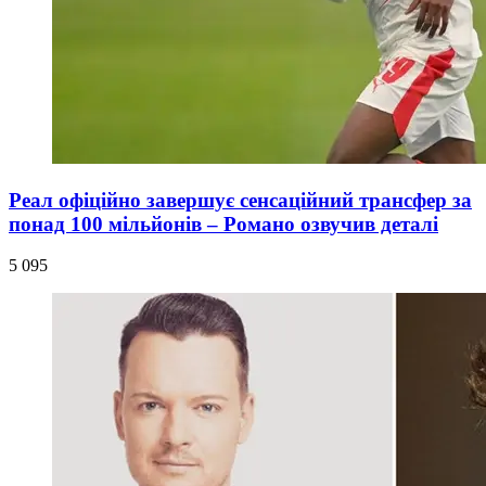
Реал офіційно завершує сенсаційний трансфер за
понад 100 мільйонів – Романо озвучив деталі
5 095