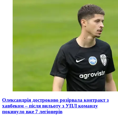
Олександрія достроково розірвала контракт з
хавбеком – після вильоту з УПЛ команду
покинуло вже 7 легіонерів