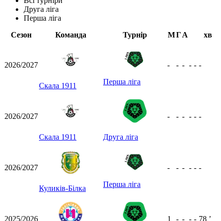
Всі турніри
Друга ліга
Перша ліга
Сезон
Команда
Турнір
М
Г
А
хв
2026/2027
-
-
-
-
-
-
Перша ліга
Скала 1911
2026/2027
-
-
-
-
-
-
Скала 1911
Друга ліга
2026/2027
-
-
-
-
-
-
Перша ліга
Куликів-Білка
2025/2026
1
-
-
-
-
78
ʼ