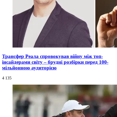
Трансфер Реала спровокував війну між топ-
інсайдерами світу – брудні розбірки перед 100-
мільйонною аудиторією
4 135