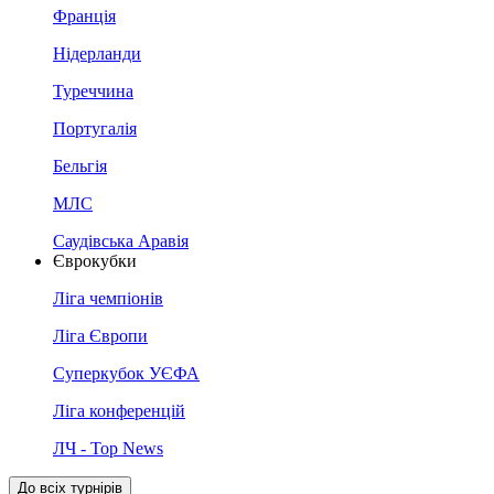
Франція
Нідерланди
Туреччина
Португалія
Бельгія
МЛС
Саудівська Аравія
Єврокубки
Ліга чемпіонів
Ліга Європи
Суперкубок УЄФА
Ліга конференцій
ЛЧ - Top News
До всіх турнірів