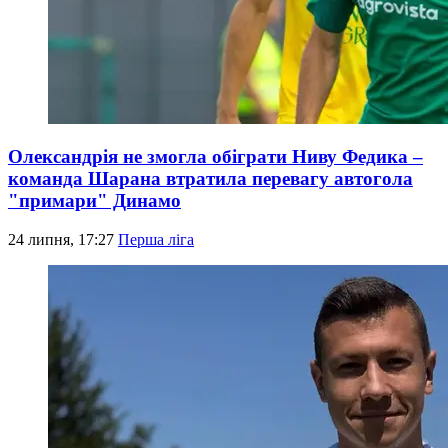
Олександрія не змогла обіграти Ниву Федика –
команда Шарана втратила перевагу автогола
"примари" Динамо
24 липня, 17:27
Перша ліга