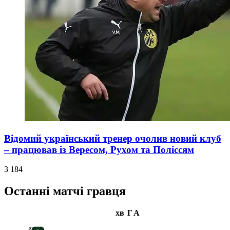
Відомий український тренер очолив новий клуб
– працював із Вересом, Рухом та Поліссям
3 184
Останні матчі гравця
хв
Г
А