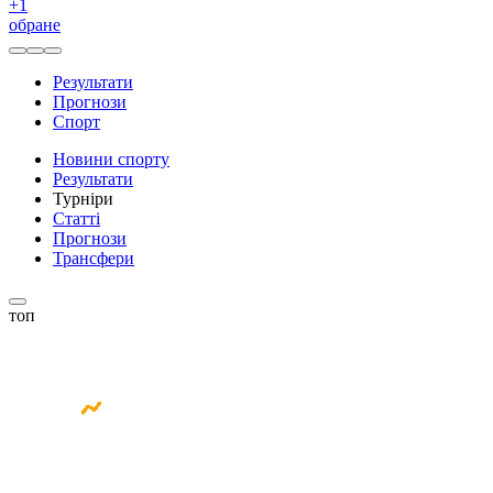
+
1
обране
Результати
Прогнози
Спорт
Новини спорту
Результати
Турніри
Статті
Прогнози
Трансфери
топ