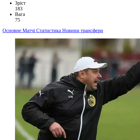
Зріст
183
Вага
75
Основне
Матчі
Статистика
Новини
трансфери