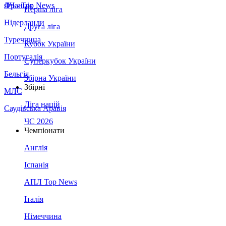
Франція
ЛЧ - Top News
Перша ліга
Нідерланди
Друга ліга
Туреччина
Кубок України
Португалія
Суперкубок України
Бельгія
Збірна України
Збірні
МЛС
Ліга націй
Саудівська Аравія
ЧС 2026
Чемпіонати
Англія
Іспанія
АПЛ Top News
Італія
Німеччина