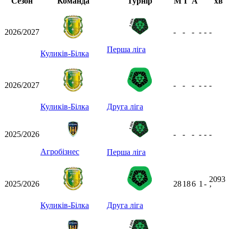
Сезон
Команда
Турнір
М
Г
А
хв
2026/2027
-
-
-
-
-
-
Перша ліга
Куликів-Білка
2026/2027
-
-
-
-
-
-
Куликів-Білка
Друга ліга
2025/2026
-
-
-
-
-
-
Агробізнес
Перша ліга
2093
2025/2026
28
18
6
1
-
ʼ
Куликів-Білка
Друга ліга