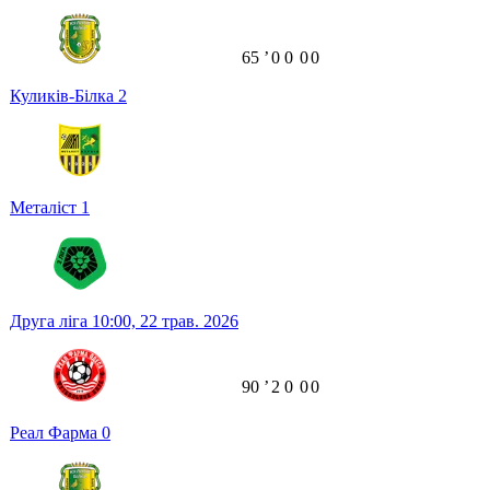
65
ʼ
0
0
0
0
Куликів-Білка
2
Металіст
1
Друга ліга
10:00,
22 трав. 2026
90
ʼ
2
0
0
0
Реал Фарма
0