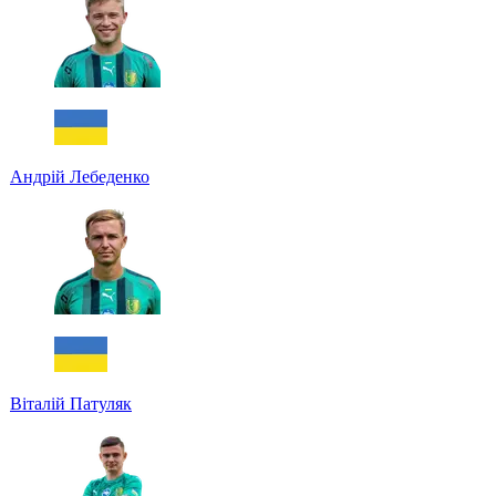
Андрій Лебеденко
Віталій Патуляк