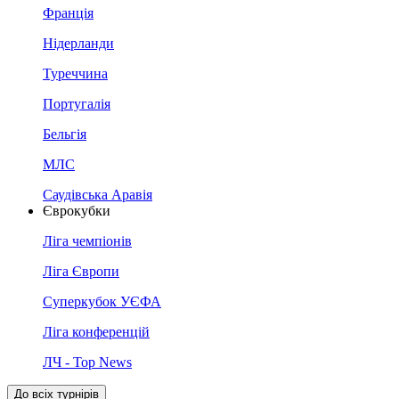
Франція
Нідерланди
Туреччина
Португалія
Бельгія
МЛС
Саудівська Аравія
Єврокубки
Ліга чемпіонів
Ліга Європи
Суперкубок УЄФА
Ліга конференцій
ЛЧ - Top News
До всіх турнірів