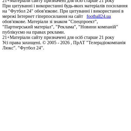
21+
Матеріали сайту призначені для осіб старше 21 року
При цитуванні і використанні будь-яких матеріалів посилання
на "Футбол 24" обов'язкове. При цитуванні і використанні в
мережі Інтернет гіперпосилання на сайт
football24.ua
обов'язкове. Матеріали зі знаком "Спецпроект",
"Партнерський матеріал", "Реклама", "Новини компаній"
публікуємо на правах реклами.
21+
Матеріали сайту призначені для осіб старше 21 року
Усi права захищенi. © 2005 -
2026
, ПрАТ "Телерадіокомпанія
Люкс". "Футбол 24".