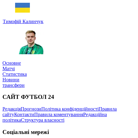
Тимофій Калинчук
Основне
Матчі
Статистика
Новини
трансфери
САЙТ ФУТБОЛ 24
Редакція
Прогнози
Політика конфіденційності
Правила
сайту
Контакти
Правила коментування
Редакційна
політика
Структура власності
Соціальні мережі