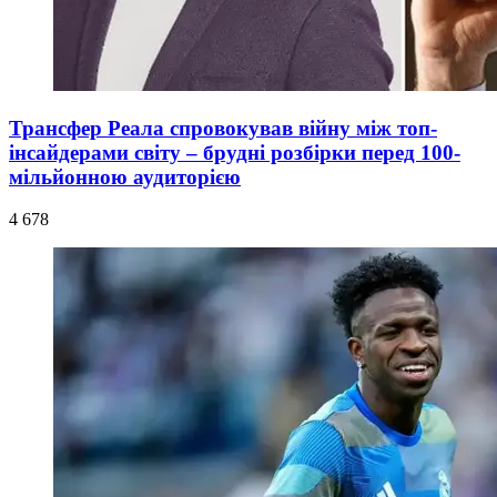
Трансфер Реала спровокував війну між топ-
інсайдерами світу – брудні розбірки перед 100-
мільйонною аудиторією
4 678