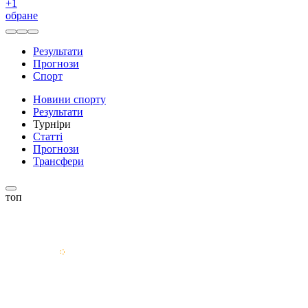
+
1
обране
Результати
Прогнози
Спорт
Новини спорту
Результати
Турніри
Статті
Прогнози
Трансфери
топ