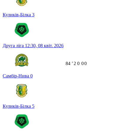
Куликів-Білка
3
Друга ліга
12:30,
08 квіт. 2026
84
ʼ
2
0
0
0
Самбір-Нива
0
Куликів-Білка
5