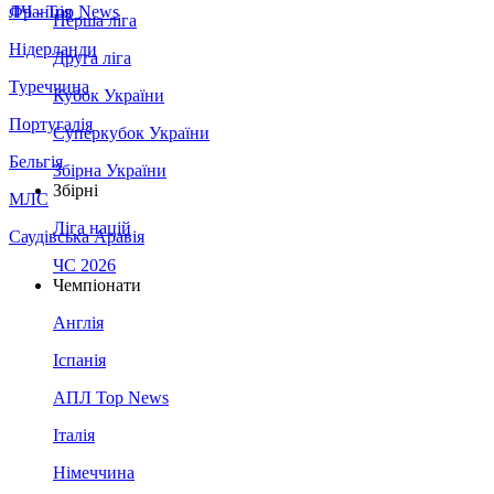
Франція
ЛЧ - Top News
Перша ліга
Нідерланди
Друга ліга
Туреччина
Кубок України
Португалія
Суперкубок України
Бельгія
Збірна України
Збірні
МЛС
Ліга націй
Саудівська Аравія
ЧС 2026
Чемпіонати
Англія
Іспанія
АПЛ Top News
Італія
Німеччина