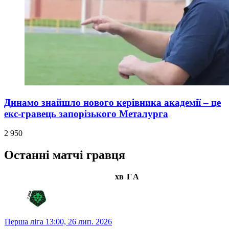
Динамо знайшло нового керівника академії – це
екс-гравець запорізького Металурга
2 950
Останні матчі гравця
хв
Г
А
Перша ліга
13:00,
26 лип. 2026