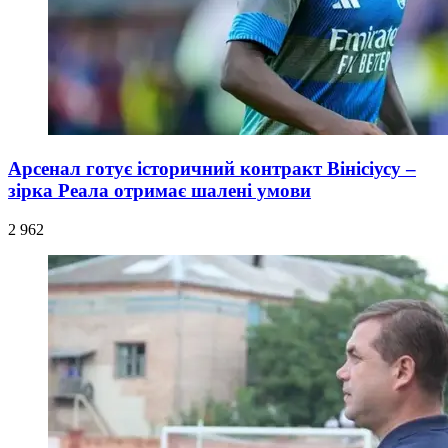
Арсенал готує історичний контракт Вінісіусу –
зірка Реала отримає шалені умови
2 962