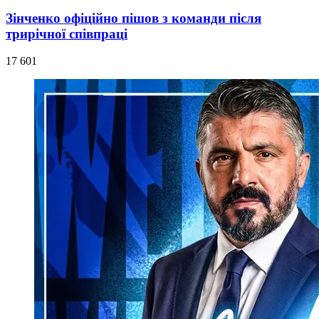
Зінченко офіційно пішов з команди після
трирічної співпраці
17 601