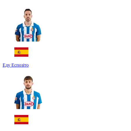
Еду Еспозіто