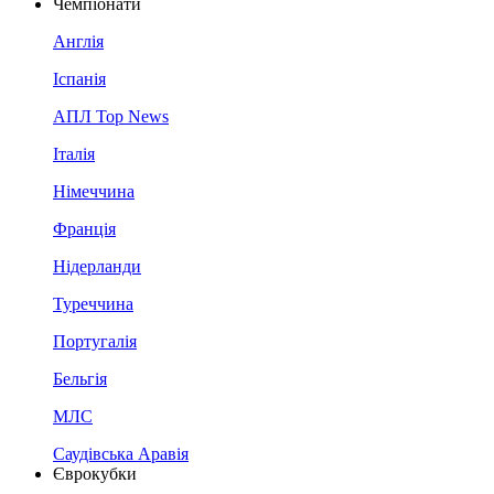
Чемпіонати
Англія
Іспанія
АПЛ Top News
Італія
Німеччина
Франція
Нідерланди
Туреччина
Португалія
Бельгія
МЛС
Саудівська Аравія
Єврокубки