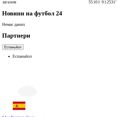
загалом
55
10
1
9
1
2531ʼ
Новини на футбол 24
Немає даних
Партнери
Еспаньйол
Еспаньйол