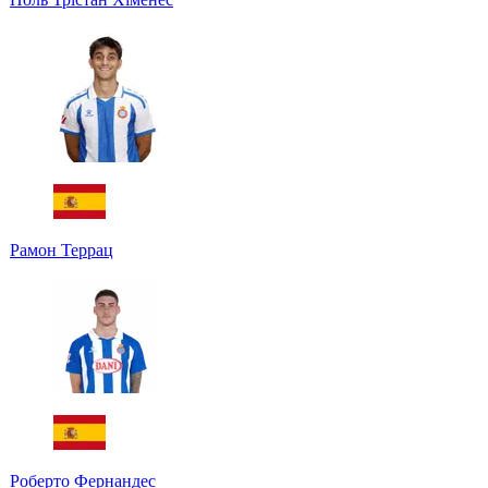
Рамон Террац
Роберто Фернандес