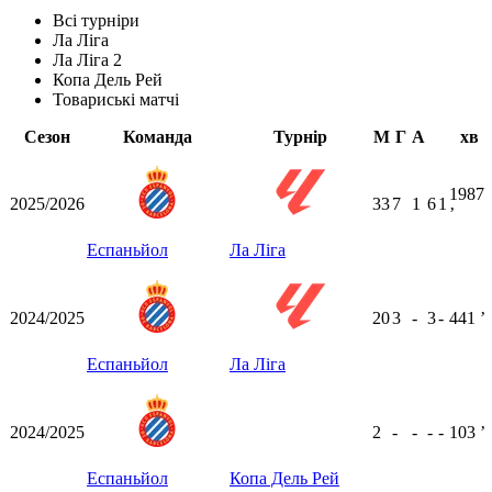
Всі турніри
Ла Ліга
Ла Ліга 2
Копа Дель Рей
Товариські матчі
Сезон
Команда
Турнір
М
Г
А
хв
1987
2025/2026
33
7
1
6
1
ʼ
Еспаньйол
Ла Ліга
2024/2025
20
3
-
3
-
441
ʼ
Еспаньйол
Ла Ліга
2024/2025
2
-
-
-
-
103
ʼ
Еспаньйол
Копа Дель Рей