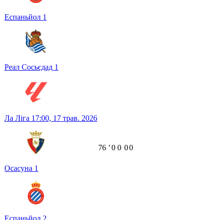
Еспаньйол
1
Реал Сосьєдад
1
Ла Ліга
17:00,
17 трав. 2026
76
ʼ
0
0
0
0
Осасуна
1
Еспаньйол
2