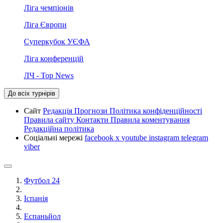
Ліга чемпіонів
Ліга Європи
Суперкубок УЄФА
Ліга конференцій
ЛЧ - Top News
До всіх турнірів
Сайт
Редакція
Прогнози
Політика конфіденційності
Правила сайту
Контакти
Правила коментування
Редакційна політика
Соціальні мережі
facebook
x
youtube
instagram
telegram
viber
Футбол 24
Іспанія
Еспаньйол