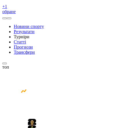
+
1
обране
Новини спорту
Результати
Турніри
Статті
Прогнози
Трансфери
топ