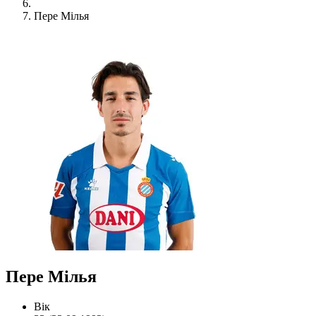
Пере Мілья
Пере Мілья
Вік