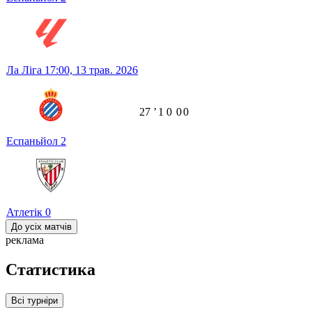
Ла Ліга
17:00,
13 трав. 2026
27
ʼ
1
0
0
0
Еспаньйол
2
Атлетік
0
До усіх матчів
реклама
Статистика
Всі турніри