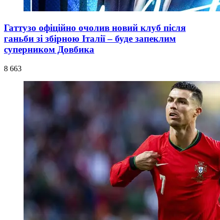
Гаттузо офіційно очолив новий клуб після
ганьби зі збірною Італії – буде запеклим
суперником Довбика
8 663