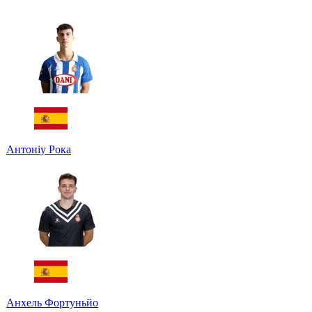
Антоніу Рока
Анхель Фортуньйо