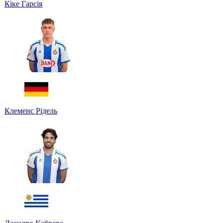
Кіке Гарсія
Клеменс Рідель