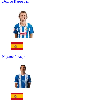
Жофре Каррерас
Карлос Ромеро