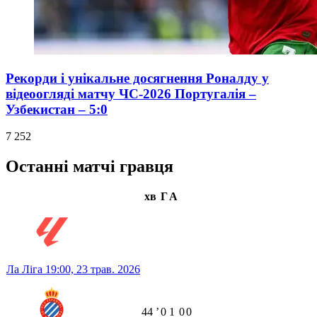
Рекорди і унікальне досягнення Роналду у
відеоогляді матчу ЧС-2026 Португалія –
Узбекистан – 5:0
7 252
Останні матчі гравця
хв
Г
А
Ла Ліга
19:00,
23 трав. 2026
44
ʼ
0
1
0
0