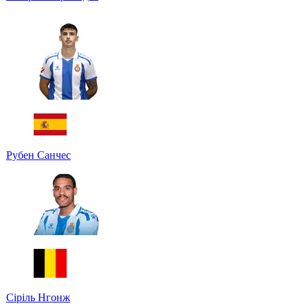
Рубен Санчес
Сіріль Нгонж