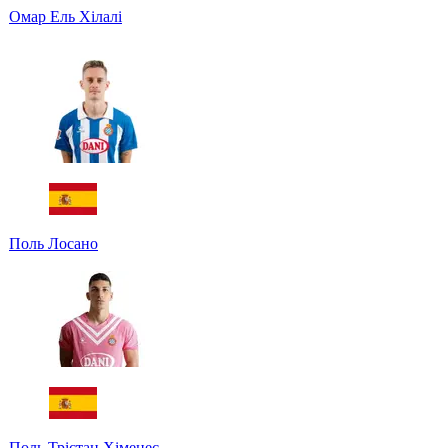
Омар Ель Хілалі
Поль Лосано
Поль Трістан Хіменес