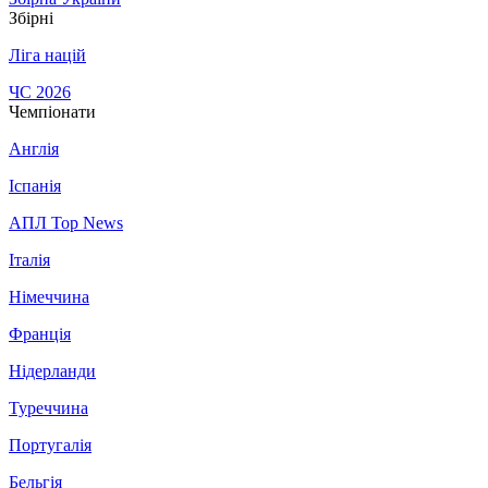
Збірні
Ліга націй
ЧС 2026
Чемпіонати
Англія
Іспанія
АПЛ Top News
Італія
Німеччина
Франція
Нідерланди
Туреччина
Португалія
Бельгія