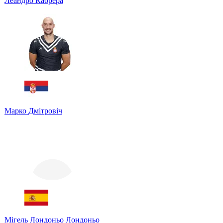
Леандро Кабрера
Марко Дмітровіч
Мігель Лондоньо Лондоньо