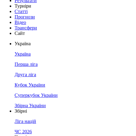
Результати
Турніри
Статті
Прогнози
Відео
Трансфери
Сайт
Україна
Україна
Перша ліга
Друга ліга
Кубок України
Суперкубок України
Збірна України
Збірні
Ліга націй
ЧС 2026