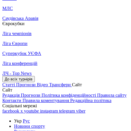
МЛС
Саудівська Аравія
Єврокубки
Ліга чемпіонів
Ліга Європи
Суперкубок УЄФА
Ліга конференцій
ЛЧ - Top News
До всіх турнірів
Статті
Прогнози
Відео
Трансфери
Сайт
Сайт
Редакція
Прогнози
Політика конфіденційності
Правила сайту
Контакти
Правила коментування
Редакційна політика
Соціальні мережі
facebook
x
youtube
instagram
telegram
viber
Укр
Рус
Новини спорту