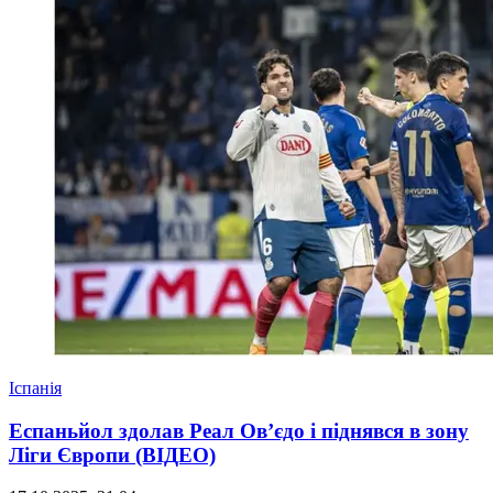
Іспанія
Еспаньйол здолав Реал Ов’єдо і піднявся в зону
Ліги Європи (ВІДЕО)