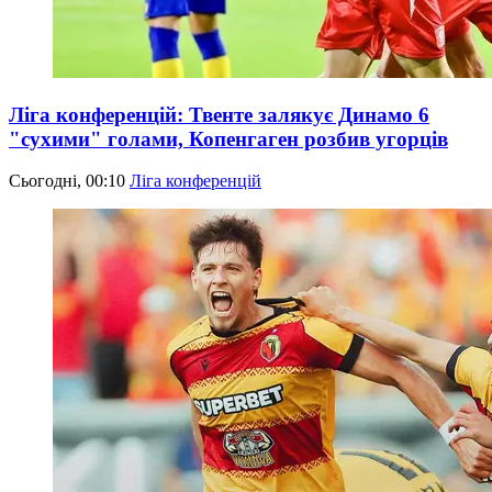
Ліга конференцій: Твенте залякує Динамо 6
"сухими" голами, Копенгаген розбив угорців
Сьогодні, 00:10
Ліга конференцій