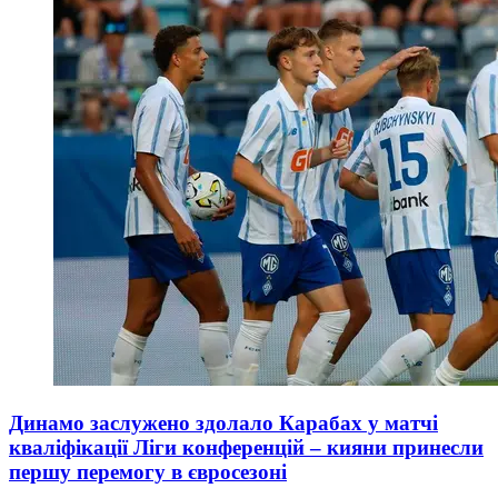
Динамо заслужено здолало Карабах у матчі
кваліфікації Ліги конференцій – кияни принесли
першу перемогу в євросезоні