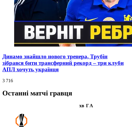
Динамо знайшло нового тренера, Трубін
зібрався бити трансферний рекорд – три клуби
АПЛ хочуть українця
3 716
Останні матчі гравця
хв
Г
А