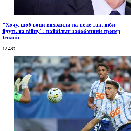
"Хочу, щоб вони виходили на поле так, ніби
йдуть на війну": найбільш забобонний тренер
Іспанії
12 469