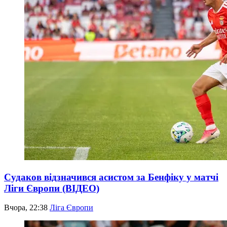
Судаков відзначився асистом за Бенфіку у матчі
Ліги Європи (ВІДЕО)
Вчора, 22:38
Ліга Європи