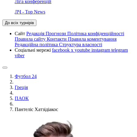
Ліга конференцій
ЛЧ - Top News
До всіх турнірів
Сайт
Редакція
Прогнози
Політика конфіденційності
Правила сайту
Контакти
Правила коментування
Редакційна політика
Структура власності
Соціальні мережі
facebook
x
youtube
instagram
telegram
viber
Футбол 24
Греція
ПАОК
Пантеліс Хатзідіакос