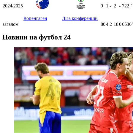
2024/2025
9
1
-
2
-
722
ʼ
Копенгаген
Ліга конференцій
загалом
80
4
2
18
0
6536ʼ
Новини на футбол 24