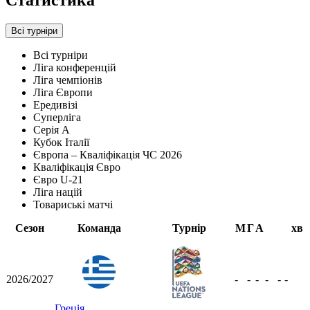
Статистика
Всі турніри
Всі турніри
Ліга конференцій
Ліга чемпіонів
Ліга Європи
Ередивізі
Суперліга
Серія А
Кубок Італії
Європа – Кваліфікація ЧС 2026
Кваліфікація Євро
Євро U-21
Ліга націй
Товариські матчі
Сезон
Команда
Турнір
М
Г
А
хв
2026/2027
-
-
-
-
-
-
Греція