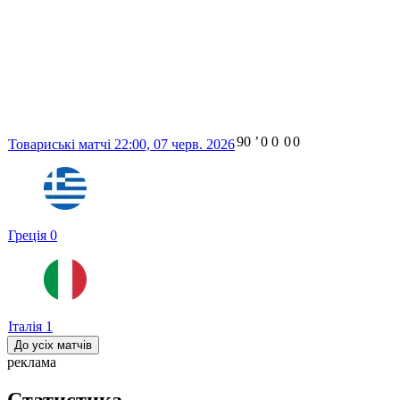
90
ʼ
0
0
0
0
Товариські матчі
22:00,
07 черв. 2026
Греція
0
Італія
1
До усіх матчів
реклама