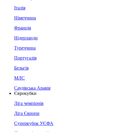
Італія
Німеччина
Франція
Нідерланди
Туреччина
Португалія
Бельгія
МЛС
Саудівська Аравія
Єврокубки
Ліга чемпіонів
Ліга Європи
Суперкубок УЄФА