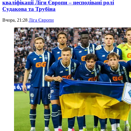
кваліфікації Ліги Європи – несподівані ролі
Судакова та Трубіна
Вчора, 21:28
Ліга Європи