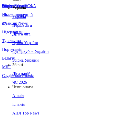
Збірна України
Італія
Суперкубок УЄФА
Україна
Німеччина
Ліга конференцій
Україна
Франція
ЛЧ - Top News
Перша ліга
Нідерланди
Друга ліга
Туреччина
Кубок України
Португалія
Суперкубок України
Бельгія
Збірна України
Збірні
МЛС
Ліга націй
Саудівська Аравія
ЧС 2026
Чемпіонати
Англія
Іспанія
АПЛ Top News