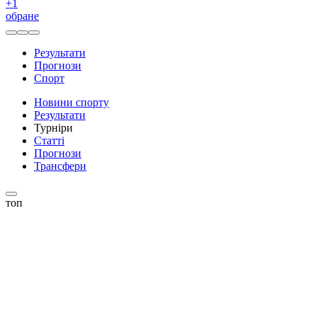
+
1
обране
Результати
Прогнози
Спорт
Новини спорту
Результати
Турніри
Статті
Прогнози
Трансфери
топ