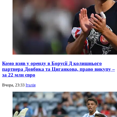
Комо взяв у оренду в Борусії Д колишнього
партнера Довбика та Циганкова, право викупу –
за 22 млн євро
Вчора, 23:33
Італія