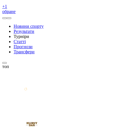
+
1
обране
Новини спорту
Результати
Турніри
Статті
Прогнози
Трансфери
топ