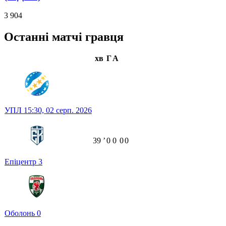
3 904
Останні матчі гравця
хв
Г
А
УПЛ
15:30,
02 серп. 2026
39
ʼ
0
0
0
0
Епіцентр
3
Оболонь
0