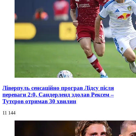
Ліверпуль сенсаційно програв Лідсу після
переваги 2:0, Сандерленд здолав Рексем –
Тутєров отримав 30 хвилин
11 144