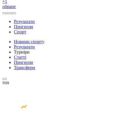
+
1
обране
Результати
Прогнози
Спорт
Новини спорту
Результати
Турніри
Статті
Прогнози
Трансфери
топ