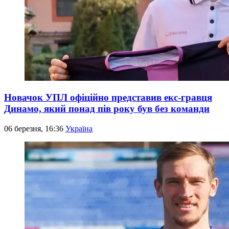
Новачок УПЛ офіційно представив екс-гравця
Динамо, який понад пів року був без команди
06 березня, 16:36
Україна