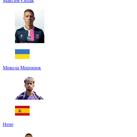
Максим Євпак
Микола Миронюк
Нене