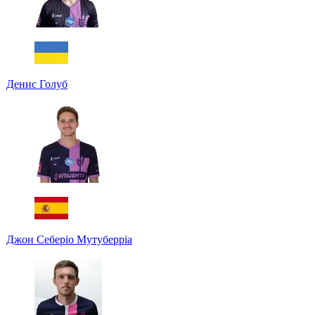
Денис Голуб
Джон Себеріо Мутуберріа