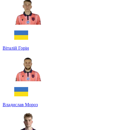
Віталій Горін
Владислав Мороз