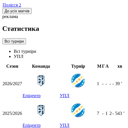
Полісся
2
До усіх матчів
реклама
Статистика
Всі турніри
Всі турніри
УПЛ
Сезон
Команда
Турнір
М
Г
А
хв
2026/2027
1
-
-
-
-
39
ʼ
Епіцентр
УПЛ
2025/2026
7
-
1
2
-
543
ʼ
Епіцентр
УПЛ