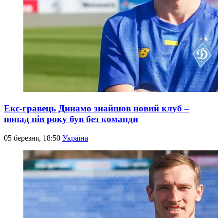
Екс-гравець Динамо знайшов новий клуб –
понад пів року був без команди
05 березня, 18:50
Україна