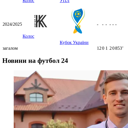
Колос
УПЛ
2024/2025
-
-
-
-
-
-
Колос
Кубок України
загалом
12
0
1
2
0
853ʼ
Новини на футбол 24