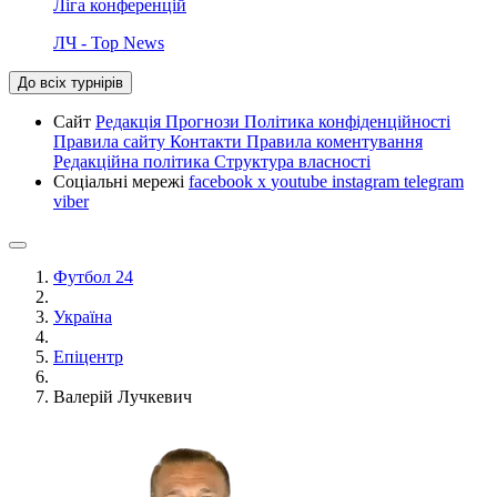
Ліга конференцій
ЛЧ - Top News
До всіх турнірів
Сайт
Редакція
Прогнози
Політика конфіденційності
Правила сайту
Контакти
Правила коментування
Редакційна політика
Структура власності
Соціальні мережі
facebook
x
youtube
instagram
telegram
viber
Футбол 24
Україна
Епіцентр
Валерій Лучкевич