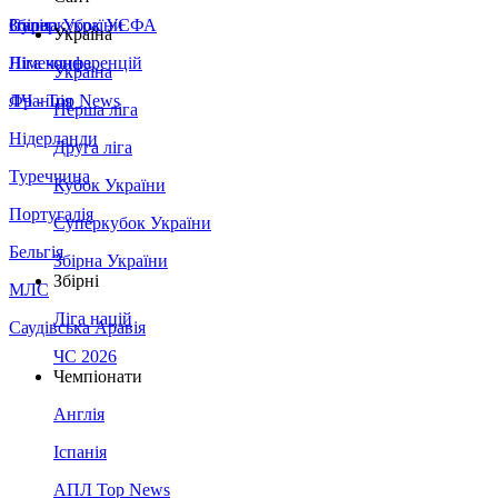
Збірна України
Італія
Суперкубок УЄФА
Україна
Німеччина
Ліга конференцій
Україна
Франція
ЛЧ - Top News
Перша ліга
Нідерланди
Друга ліга
Туреччина
Кубок України
Португалія
Суперкубок України
Бельгія
Збірна України
Збірні
МЛС
Ліга націй
Саудівська Аравія
ЧС 2026
Чемпіонати
Англія
Іспанія
АПЛ Top News