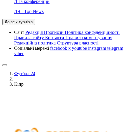
Ліга конференцій
ЛЧ - Top News
До всіх турнірів
Сайт
Редакція
Прогнози
Політика конфіденційності
Правила сайту
Контакти
Правила коментування
Редакційна політика
Структура власності
Соціальні мережі
facebook
x
youtube
instagram
telegram
viber
Футбол 24
Кіпр