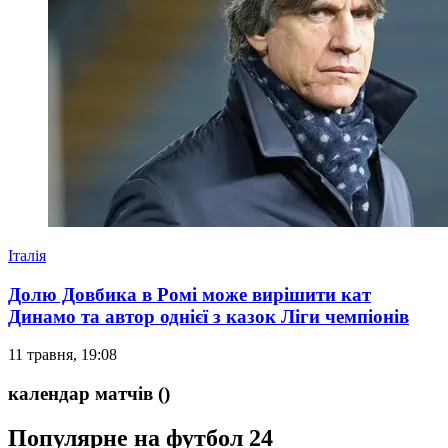
Італія
Долю Довбика в Ромі може вирішити кат
Динамо та автор однієї з казок Ліги чемпіонів
11 травня, 19:08
календар матчів
()
Популярне на футбол 24