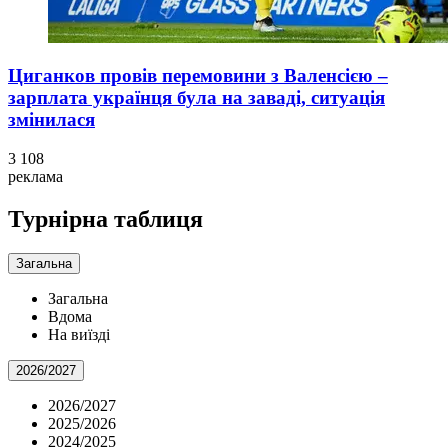
Циганков провів перемовини з Валенсією –
зарплата українця була на заваді, ситуація
змінилася
3 108
реклама
Турнірна таблиця
Загальна
Загальна
Вдома
На виїзді
2026/2027
2026/2027
2025/2026
2024/2025