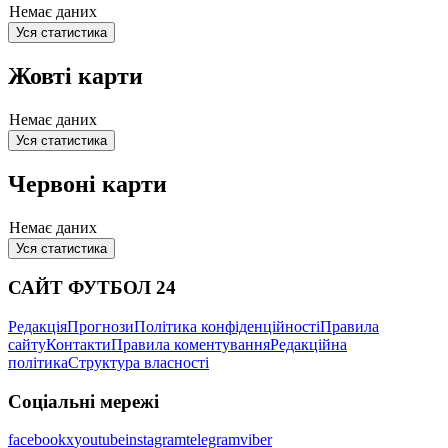
Немає даних
Уся статистика
Жовті карти
Немає даних
Уся статистика
Червоні карти
Немає даних
Уся статистика
САЙТ ФУТБОЛ 24
Редакція
Прогнози
Політика конфіденційності
Правила
сайту
Контакти
Правила коментування
Редакційна
політика
Структура власності
Соціальні мережі
facebook
x
youtube
instagram
telegram
viber