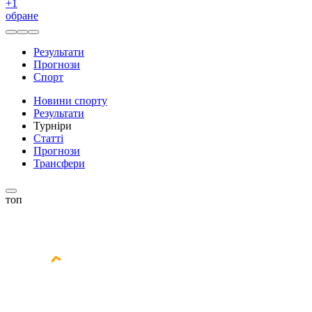
+
1
обране
Результати
Прогнози
Спорт
Новини спорту
Результати
Турніри
Статті
Прогнози
Трансфери
топ