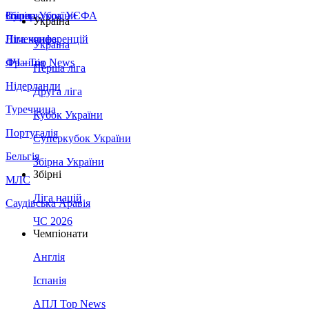
Збірна України
Італія
Суперкубок УЄФА
Україна
Німеччина
Ліга конференцій
Україна
Франція
ЛЧ - Top News
Перша ліга
Нідерланди
Друга ліга
Туреччина
Кубок України
Португалія
Суперкубок України
Бельгія
Збірна України
Збірні
МЛС
Ліга націй
Саудівська Аравія
ЧС 2026
Чемпіонати
Англія
Іспанія
АПЛ Top News