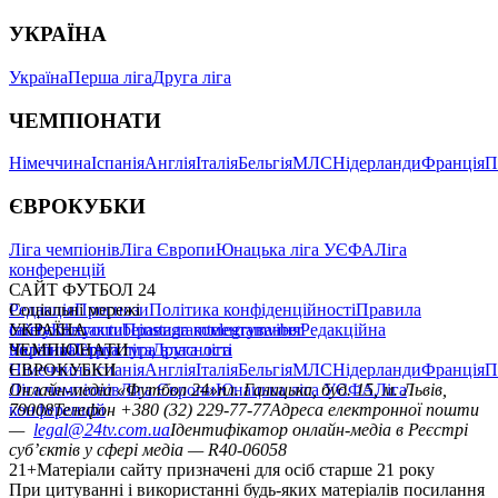
УКРАЇНА
Україна
Перша ліга
Друга ліга
ЧЕМПІОНАТИ
Німеччина
Іспанія
Англія
Італія
Бельгія
МЛС
Нідерланди
Франція
П
ЄВРОКУБКИ
Ліга чемпіонів
Ліга Європи
Юнацька ліга УЄФА
Ліга
конференцій
САЙТ ФУТБОЛ 24
Редакція
Соціальні мережі
Прогнози
Політика конфіденційності
Правила
сайту
facebook
УКРАЇНА
Контакти
x
youtube
Правила коментування
instagram
telegram
viber
Редакційна
політика
Україна
ЧЕМПІОНАТИ
Перша ліга
Структура власності
Друга ліга
Німеччина
ЄВРОКУБКИ
Іспанія
Англія
Італія
Бельгія
МЛС
Нідерланди
Франція
П
Ліга чемпіонів
Онлайн-медіа «Футбол 24»
Ліга Європи
Юнацька ліга УЄФА
пл. Галицька, буд. 15, м. Львів,
Ліга
конференцій
79008
Телефон +380 (32) 229-77-77
Адреса електронної пошти
—
legal@24tv.com.ua
Ідентифікатор онлайн-медіа в Реєстрі
суб’єктів у сфері медіа — R40-06058
21+
Матеріали сайту призначені для осіб старше 21 року
При цитуванні і використанні будь-яких матеріалів посилання