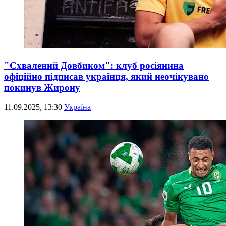
"Схвалений Довбиком": клуб росіянина
офіційно підписав українця, який неочікувано
покинув Жирону
11.09.2025, 13:30
Україна