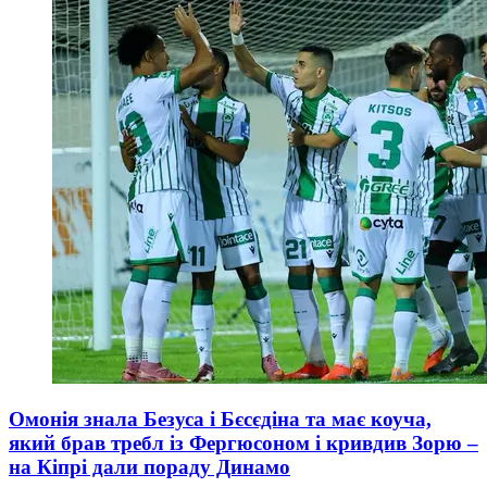
Омонія знала Безуса і Бєсєдіна та має коуча,
який брав требл із Фергюсоном і кривдив Зорю –
на Кіпрі дали пораду Динамо