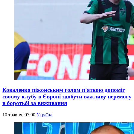
Коваленко піжонським голом п'яткою допоміг
своєму клубу в Європі здобути важливу перемогу
в боротьбі за виживання
10 травня, 07:00
Україна