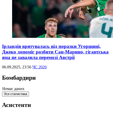
Ірландія врятувалась від поразки Угорщині,
Джеко допоміг розбити Сан-Марино, гігантська
яма не завадила перемозі Австрії
06.09.2025, 23:56
ЧС 2026
Бомбардири
Немає даних
Уся статистика
Асистенти