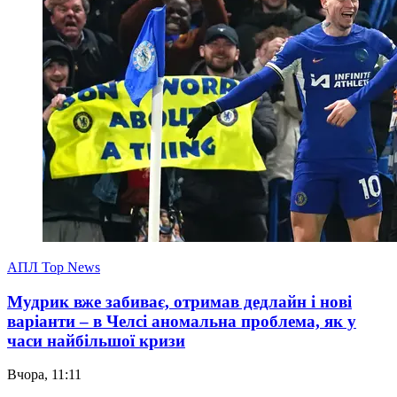
АПЛ Top News
Мудрик вже забиває, отримав дедлайн і нові
варіанти – в Челсі аномальна проблема, як у
часи найбільшої кризи
Вчора, 11:11