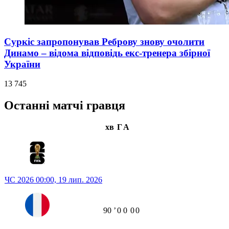
Суркіс запропонував Реброву знову очолити
Динамо – відома відповідь екс-тренера збірної
України
13 745
Останні матчі гравця
хв
Г
А
ЧС 2026
00:00,
19 лип. 2026
90
ʼ
0
0
0
0