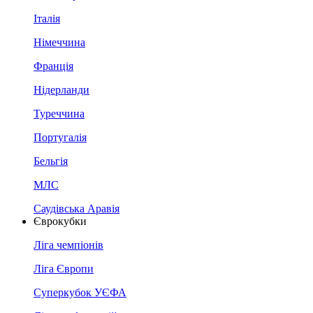
Італія
Німеччина
Франція
Нідерланди
Туреччина
Португалія
Бельгія
МЛС
Саудівська Аравія
Єврокубки
Ліга чемпіонів
Ліга Європи
Суперкубок УЄФА