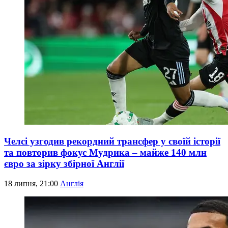
Челсі узгодив рекордний трансфер у своїй історії
та повторив фокус Мудрика – майже 140 млн
євро за зірку збірної Англії
18 липня, 21:00
Англія