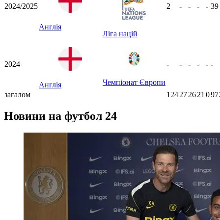
2024/2025
2
-
-
-
-
3
Англія
Ліга націй
2024
-
-
-
-
-
-
Чемпіонат Європи
Англія
загалом
124
27
26
21
0
97
Новини на футбол 24