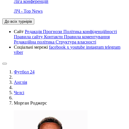
Ліга конференцій
ЛЧ - Top News
До всіх турнірів
Сайт
Редакція
Прогнози
Політика конфіденційності
Правила сайту
Контакти
Правила коментування
Редакційна політика
Структура власності
Соціальні мережі
facebook
x
youtube
instagram
telegram
viber
Футбол 24
Англія
Челсі
Морган Роджерс