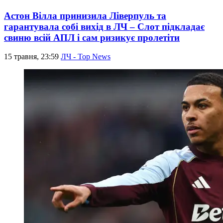
Астон Вілла принизила Ліверпуль та
гарантувала собі вихід в ЛЧ – Слот підкладає
свиню всій АПЛ і сам ризикує пролетіти
15 травня, 23:59
ЛЧ - Top News