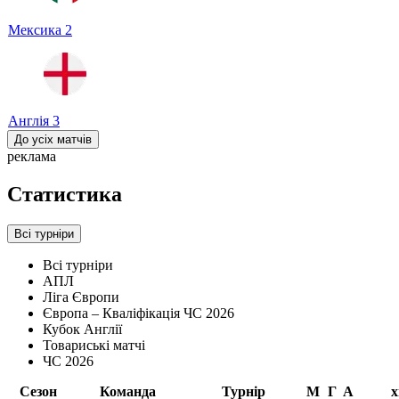
Мексика
2
Англія
3
До усіх матчів
реклама
Статистика
Всі турніри
Всі турніри
АПЛ
Ліга Європи
Європа – Кваліфікація ЧС 2026
Кубок Англії
Товариські матчі
ЧС 2026
Сезон
Команда
Турнір
М
Г
А
х