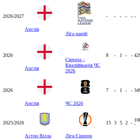
2026/2027
-
-
-
-
-
-
Англія
Ліга націй
2026
8
-
1
-
-
42
Європа –
Кваліфікація ЧС
Англія
2026
2026
7
-
1
-
-
34
Англія
ЧС 2026
10
2025/2026
15
3
5
2
-
ʼ
Астон Вілла
Ліга Європи