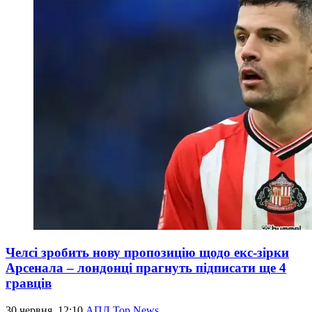
Челсі зробить нову пропозицію щодо екс-зірки
Арсенала – лондонці прагнуть підписати ще 4
гравців
30 червня, 12:10
АПЛ Top News