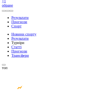
+
1
обране
Результати
Прогнози
Спорт
Новини спорту
Результати
Турніри
Статті
Прогнози
Трансфери
топ