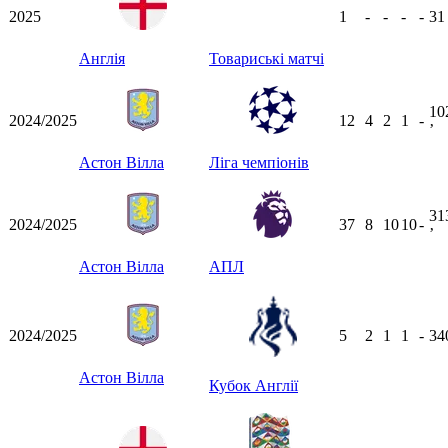
2025
1
-
-
-
-
3
Англія
Товариські матчі
10
2024/2025
12
4
2
1
-
ʼ
Астон Вілла
Ліга чемпіонів
31
2024/2025
37
8
10
10
-
ʼ
Астон Вілла
АПЛ
2024/2025
5
2
1
1
-
34
Астон Вілла
Кубок Англії