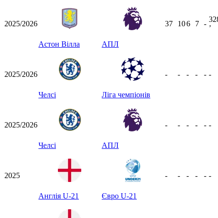
32
2025/2026
37
10
6
7
-
ʼ
Астон Вілла
АПЛ
2025/2026
-
-
-
-
-
-
Челсі
Ліга чемпіонів
2025/2026
-
-
-
-
-
-
Челсі
АПЛ
2025
-
-
-
-
-
-
Англія U-21
Євро U-21