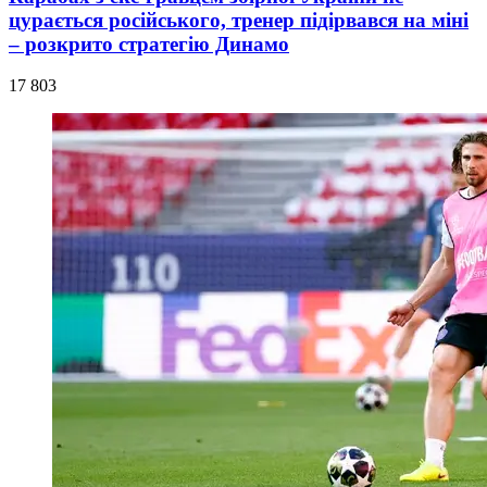
цурається російського, тренер підірвався на міні
– розкрито стратегію Динамо
17 803