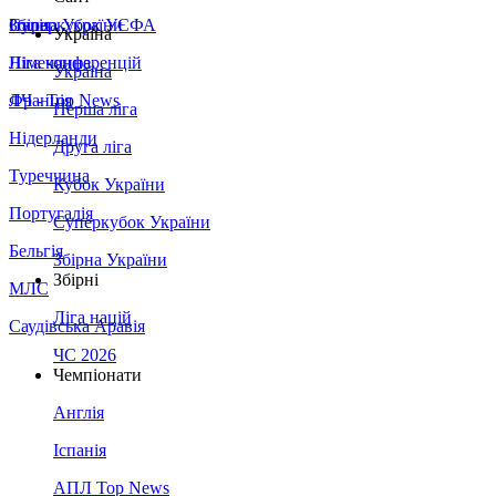
Збірна України
Італія
Суперкубок УЄФА
Україна
Німеччина
Ліга конференцій
Україна
Франція
ЛЧ - Top News
Перша ліга
Нідерланди
Друга ліга
Туреччина
Кубок України
Португалія
Суперкубок України
Бельгія
Збірна України
Збірні
МЛС
Ліга націй
Саудівська Аравія
ЧС 2026
Чемпіонати
Англія
Іспанія
АПЛ Top News