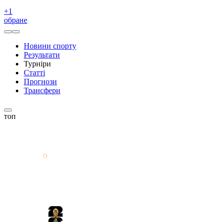
+
1
обране
Новини спорту
Результати
Турніри
Статті
Прогнози
Трансфери
топ