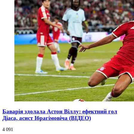
Баварія здолала Астон Віллу: ефектний гол
Діаса, асист Ібрагімовіча (ВІДЕО)
4 091