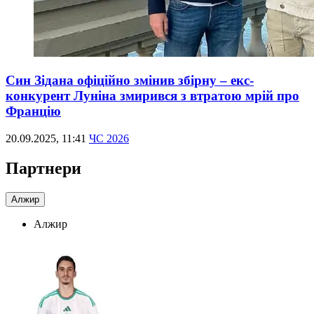
Син Зідана офіційно змінив збірну – екс-
конкурент Луніна змирився з втратою мрій про
Францію
20.09.2025, 11:41
ЧС 2026
Партнери
Алжир
Алжир