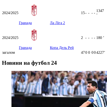
1347
2024/2025
15
-
-
-
-
ʼ
Гранада
Ла Ліга 2
2024/2025
2
-
-
-
-
180
ʼ
Гранада
Копа Дель Рей
загалом
47
0
0
0
0
4227ʼ
Новини на футбол 24