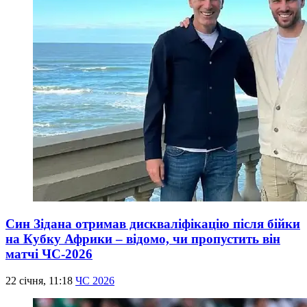
Син Зідана отримав дискваліфікацію після бійки
на Кубку Африки – відомо, чи пропустить він
матчі ЧС-2026
22 січня, 11:18
ЧС 2026