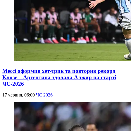
Мессі оформив хет-трик та повторив рекорд
Клозе – Аргентина здолала Алжир на старті
ЧС-2026
17 червня, 06:00
ЧС 2026