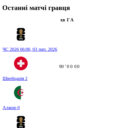
Останні матчі гравця
хв
Г
А
ЧС 2026
06:00,
03 лип. 2026
90
ʼ
0
0
0
0
Швейцарія
2
Алжир
0