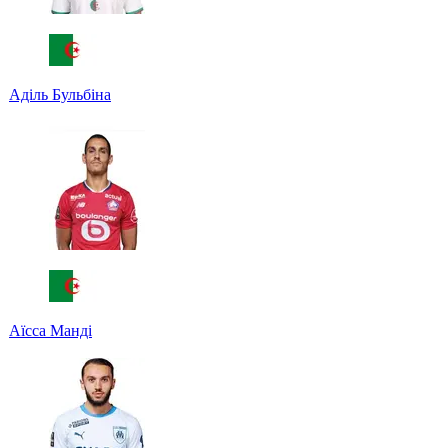
Аділь Бульбіна
Аїсса Манді