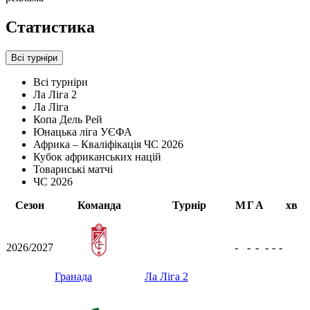
Статистика
Всі турніри
Всі турніри
Ла Ліга 2
Ла Ліга
Копа Дель Рей
Юнацька ліга УЄФА
Африка – Кваліфікація ЧС 2026
Кубок африканських націй
Товариські матчі
ЧС 2026
Сезон
Команда
Турнір
М
Г
А
хв
2026/2027
-
-
-
-
-
-
Гранада
Ла Ліга 2