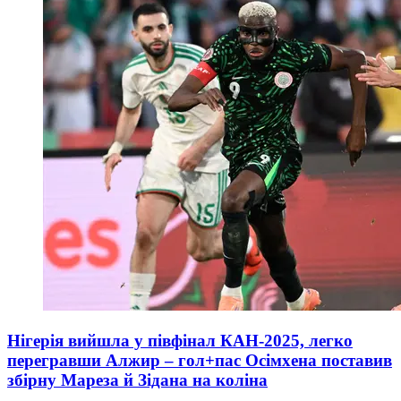
Нігерія вийшла у півфінал КАН-2025, легко
перегравши Алжир – гол+пас Осімхена поставив
збірну Мареза й Зідана на коліна