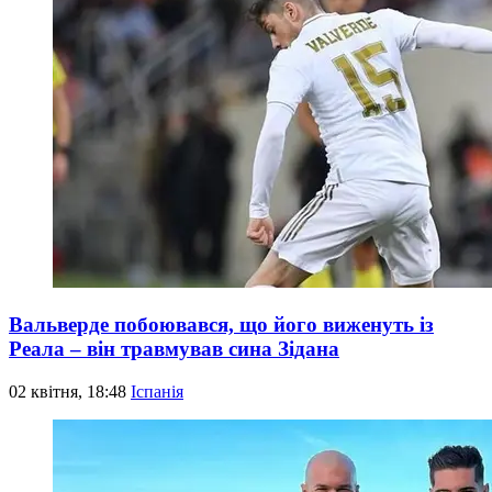
Вальверде побоювався, що його виженуть із
Реала – він травмував сина Зідана
02 квітня, 18:48
Іспанія