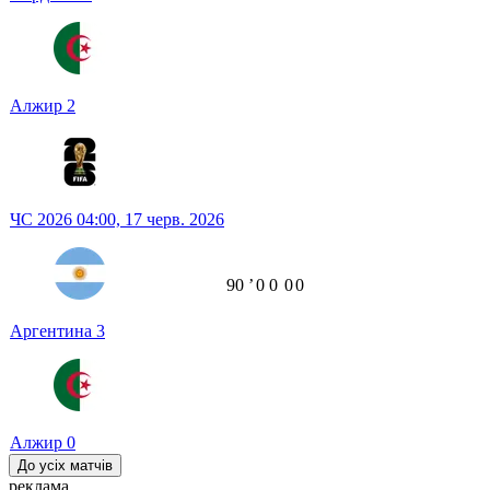
Алжир
2
ЧС 2026
04:00,
17 черв. 2026
90
ʼ
0
0
0
0
Аргентина
3
Алжир
0
До усіх матчів
реклама