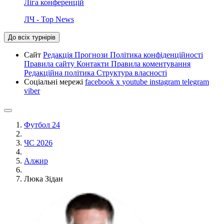
Ліга конференцій
ЛЧ - Top News
До всіх турнірів
Сайт
Редакція
Прогнози
Політика конфіденційності
Правила сайту
Контакти
Правила коментування
Редакційна політика
Структура власності
Соціальні мережі
facebook
x
youtube
instagram
telegram
viber
Футбол 24
ЧС 2026
Алжир
Люка Зідан