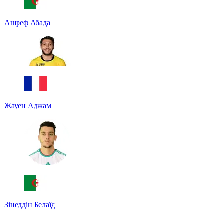
Ашреф Абада
Жауен Аджам
Зінеддін Белаїд