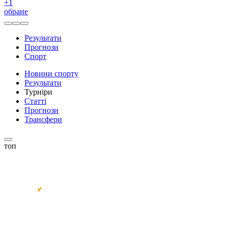
+
1
обране
Результати
Прогнози
Спорт
Новини спорту
Результати
Турніри
Статті
Прогнози
Трансфери
топ