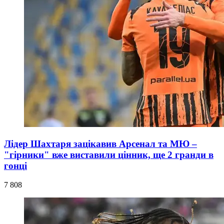
Лідер Шахтаря зацікавив Арсенал та МЮ –
"гірники" вже виставили цінник, ще 2 гранди в
гонці
7 808