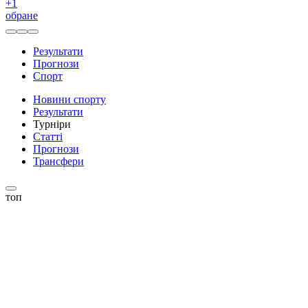
+
1
обране
Результати
Прогнози
Спорт
Новини спорту
Результати
Турніри
Статті
Прогнози
Трансфери
топ