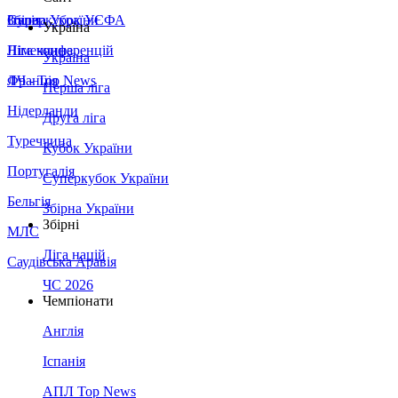
Збірна України
Італія
Суперкубок УЄФА
Україна
Німеччина
Ліга конференцій
Україна
Франція
ЛЧ - Top News
Перша ліга
Нідерланди
Друга ліга
Туреччина
Кубок України
Португалія
Суперкубок України
Бельгія
Збірна України
Збірні
МЛС
Ліга націй
Саудівська Аравія
ЧС 2026
Чемпіонати
Англія
Іспанія
АПЛ Top News