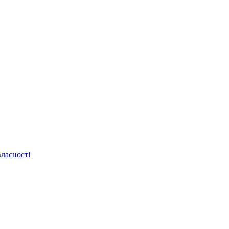
ласності