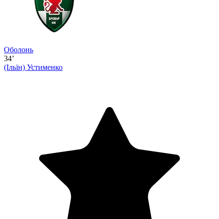
Оболонь
34’
(Ільїн)
Устименко