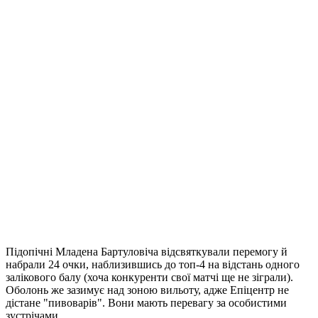
Підопічні Младена Бартуловіча відсвяткували перемогу й
набрали 24 очки, наблизившись до топ-4 на відстань одного
залікового балу (хоча конкуренти свої матчі ще не зіграли).
Оболонь же зазимує над зоною вильоту, адже Епіцентр не
дістане "пивоварів". Вони мають перевагу за особистими
зустрічами.