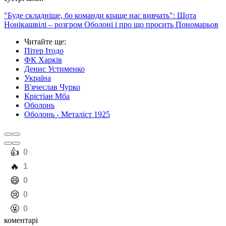
"Буде складніше, бо команди краще нас вивчать": Шота
Нонікашвілі – розгром Оболоні і про що просить Пономарьов
Читайте ще
:
Пітер Ітодо
ФК Харків
Денис Устименко
Україна
В'ячеслав Чурко
Крістіан Мба
Оболонь
Оболонь - Металіст 1925
️👍
0
️🔥
1
️😄
0
️😢
0
️🤬
0
коментарі