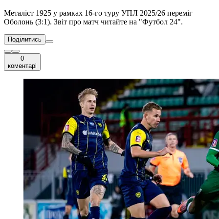
Металіст 1925 у рамках 16-го туру УПЛ 2025/26 переміг
Оболонь (3:1). Звіт про матч читайте на "Футбол 24".
Поділитись
0
коментарі