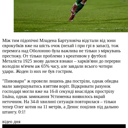
Між тим підопічні Младена Бартуловіча відстали від зони
єврокубків вже на шість очок (нехай і при грі в запасі), тож
перемога над Оболонню була важлива не тільки з міркувань
престижу. От тільки проблеми з креативом у футболі
Металіста 1925 знову далися взнаки – харків'яни до перерви
володіли м'ячем аж 65% часу, але завдали всього чотири
удари. Жоден із них не був гострим.
"Пивовари" ж провели лишень два постріли, однак обидва
мали завершуватись взяттям воріт. Відкривати рахунок
господарі могли вже на 16-й секунді внаслідок прострілу
Ільїна, однак замикання Устименка виявилось вкрай
неточним. На 34-й хвилині ситуація повторилася – тільки
тепер Олег котив на 11 метрів, а Денис поцілив під дальню
штангу. 0:1!
відео дня