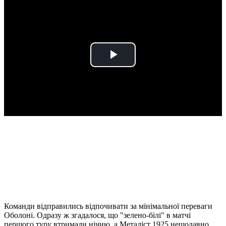
Play
Video
Команди відправились відпочивати за мінімальної переваги
Оболоні. Одразу ж згадалося, що "зелено-білі" в матчі
першого туру втримали нічию, а Металіст 1925 нещодавно