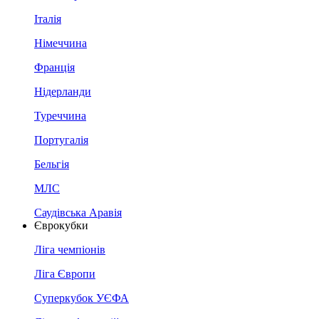
Італія
Німеччина
Франція
Нідерланди
Туреччина
Португалія
Бельгія
МЛС
Саудівська Аравія
Єврокубки
Ліга чемпіонів
Ліга Європи
Суперкубок УЄФА