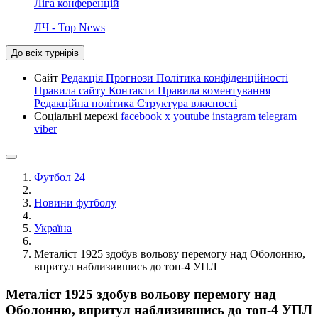
Ліга конференцій
ЛЧ - Top News
До всіх турнірів
Сайт
Редакція
Прогнози
Політика конфіденційності
Правила сайту
Контакти
Правила коментування
Редакційна політика
Структура власності
Соціальні мережі
facebook
x
youtube
instagram
telegram
viber
Футбол 24
Новини футболу
Україна
Металіст 1925 здобув вольову перемогу над Оболонню,
впритул наблизившись до топ-4 УПЛ
Металіст 1925 здобув вольову перемогу над
Оболонню, впритул наблизившись до топ-4 УПЛ