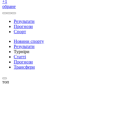
+
1
обране
Результати
Прогнози
Спорт
Новини спорту
Результати
Турніри
Статті
Прогнози
Трансфери
топ