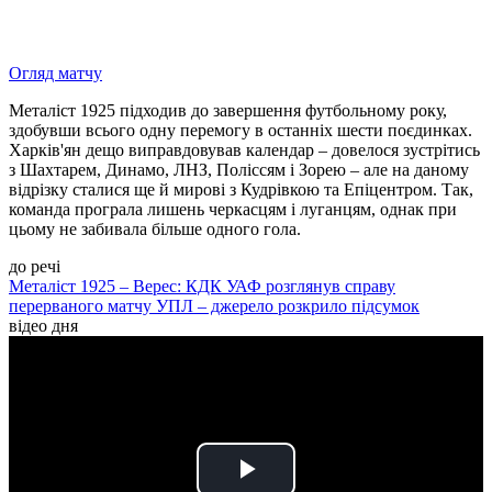
Огляд матчу
Металіст 1925 підходив до завершення футбольному року,
здобувши всього одну перемогу в останніх шести поєдинках.
Харків'ян дещо виправдовував календар – довелося зустрітись
з Шахтарем, Динамо, ЛНЗ, Поліссям і Зорею – але на даному
відрізку сталися ще й мирові з Кудрівкою та Епіцентром. Так,
команда програла лишень черкасцям і луганцям, однак при
цьому не забивала більше одного гола.
до речі
Металіст 1925 – Верес: КДК УАФ розглянув справу
перерваного матчу УПЛ – джерело розкрило підсумок
відео дня