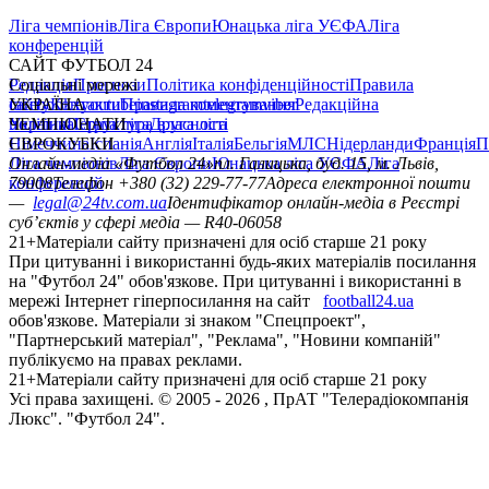
Ліга чемпіонів
Ліга Європи
Юнацька ліга УЄФА
Ліга
конференцій
САЙТ ФУТБОЛ 24
Редакція
Соціальні мережі
Прогнози
Політика конфіденційності
Правила
сайту
facebook
УКРАЇНА
Контакти
x
youtube
Правила коментування
instagram
telegram
viber
Редакційна
політика
Україна
ЧЕМПІОНАТИ
Перша ліга
Структура власності
Друга ліга
Німеччина
ЄВРОКУБКИ
Іспанія
Англія
Італія
Бельгія
МЛС
Нідерланди
Франція
П
Ліга чемпіонів
Онлайн-медіа «Футбол 24»
Ліга Європи
Юнацька ліга УЄФА
пл. Галицька, буд. 15, м. Львів,
Ліга
конференцій
79008
Телефон +380 (32) 229-77-77
Адреса електронної пошти
—
legal@24tv.com.ua
Ідентифікатор онлайн-медіа в Реєстрі
суб’єктів у сфері медіа — R40-06058
21+
Матеріали сайту призначені для осіб старше 21 року
При цитуванні і використанні будь-яких матеріалів посилання
на "Футбол 24" обов'язкове. При цитуванні і використанні в
мережі Інтернет гіперпосилання на сайт
football24.ua
обов'язкове. Матеріали зі знаком "Спецпроект",
"Партнерський матеріал", "Реклама", "Новини компаній"
публікуємо на правах реклами.
21+
Матеріали сайту призначені для осіб старше 21 року
Усi права захищенi. © 2005 -
2026
, ПрАТ "Телерадіокомпанія
Люкс". "Футбол 24".