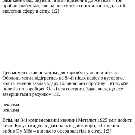
Замикання заблокували, а м'яч відскочив до Антюха – той
пробив слабенько, але на шляху м'яча опинився Ітодо, який
вколотив сферу в сітку. 1:2!
Цей момент став останнім для харків'ян у основний час.
Оболонь могла відігратись на 84-й після навісу з кутового,
коли Семенов завдав удару головою без спротиву – втім, м'яч
полетів по горобцях. Ось і вся гострота. Здавалося, що все
завершиться з рахунком 1:2.
реклама
реклама
Втім, на 3-й компенсованій хвилині Металіст 1925 зміг добити
киян. Когут скидував діагональ вздовж воріт, а Семенов
вибив її у Мба – від нього сфера залетіла в сітку. 1:3!