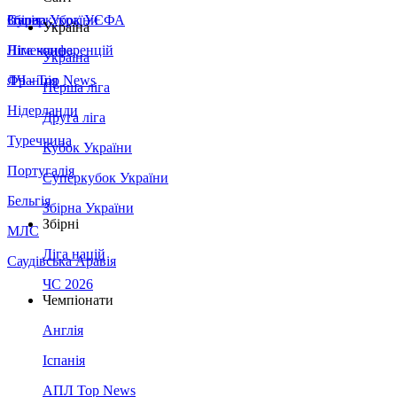
Збірна України
Італія
Суперкубок УЄФА
Україна
Німеччина
Ліга конференцій
Україна
Франція
ЛЧ - Top News
Перша ліга
Нідерланди
Друга ліга
Туреччина
Кубок України
Португалія
Суперкубок України
Бельгія
Збірна України
Збірні
МЛС
Ліга націй
Саудівська Аравія
ЧС 2026
Чемпіонати
Англія
Іспанія
АПЛ Top News