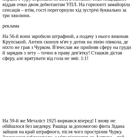
віддав очки двом дебютантам УПЛ. На горизонті замайоріла
сенсація – втім, гості перегорнули хід зустрічі буквально за
три хвилини.
реклама
На 56-й вони заробили штрафний, а подачу з нього виконав
Крупський. Антюх скинув м'яч у дотик на лінію півкола, де
ніхто не грав з Чурком. В'ячеслав же прийняв сферу на груди
й зарядив з лету – точно в праву дев'ятку! Сташків дістав
сферу, але врятувати від гола не зміг. 1:1!
На 59-й же Металіст 1925 вирвався вперед! І знову не
обійшлося без шедевру. Рашіца за допомогою фінта Зідана
зайшов на край штрафного, після чого прострілив Чурку.