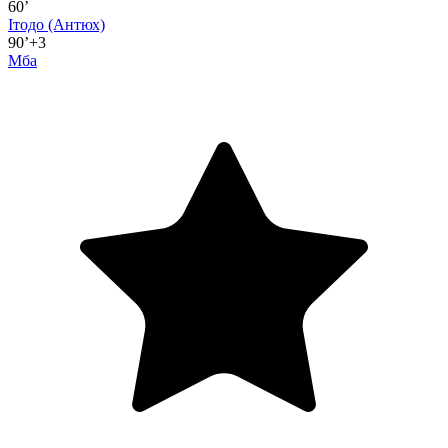
60’
Ітодо
(Антюх)
90’+3
Мба