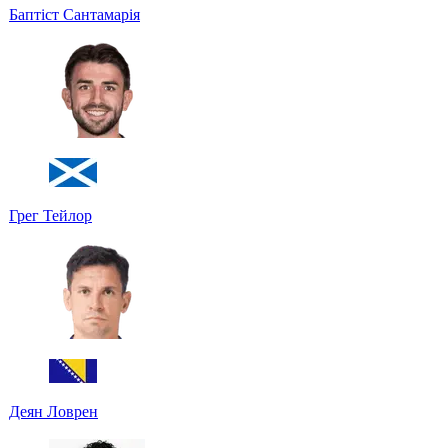
Баптіст Сантамарія
Грег Тейлор
Деян Ловрен