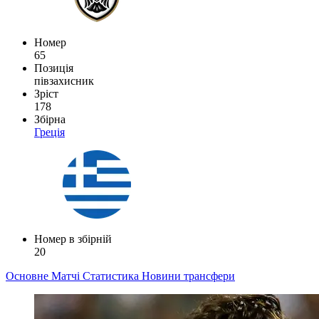
Номер
65
Позиція
півзахисник
Зріст
178
Збірна
Греція
Номер в збірній
20
Основне
Матчі
Статистика
Новини
трансфери