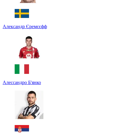
Александр Єремєєфф
Алессандро Б'янко