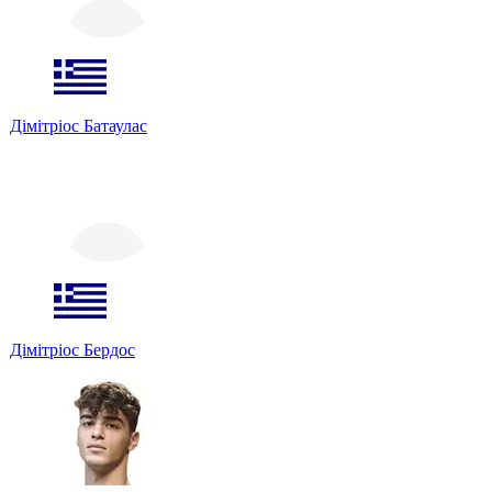
Дімітріос Батаулас
Дімітріос Бердос