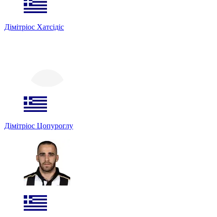
Дімітріос Хатсідіс
Дімітріос Цопуроглу