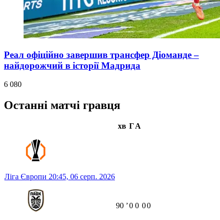
Реал офіційно завершив трансфер Діоманде –
найдорожчий в історії Мадрида
6 080
Останні матчі гравця
хв
Г
А
Ліга Європи
20:45,
06 серп. 2026
90
ʼ
0
0
0
0