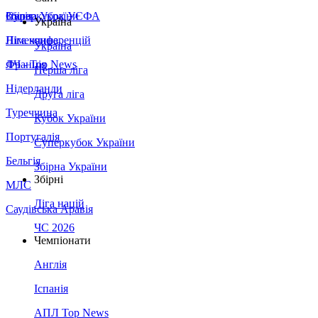
Збірна України
Італія
Суперкубок УЄФА
Україна
Німеччина
Ліга конференцій
Україна
Франція
ЛЧ - Top News
Перша ліга
Нідерланди
Друга ліга
Туреччина
Кубок України
Португалія
Суперкубок України
Бельгія
Збірна України
Збірні
МЛС
Ліга націй
Саудівська Аравія
ЧС 2026
Чемпіонати
Англія
Іспанія
АПЛ Top News