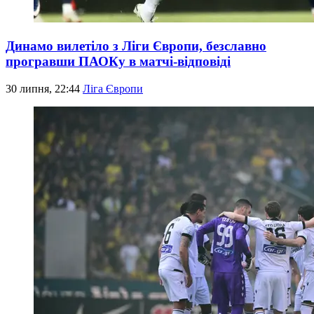
Динамо вилетіло з Ліги Європи, безславно
програвши ПАОКу в матчі-відповіді
30 липня, 22:44
Ліга Європи