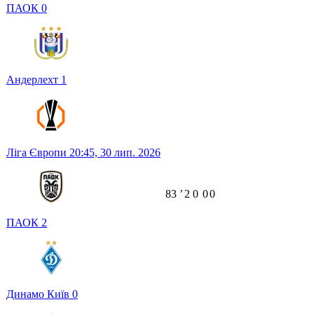
ПАОК
0
Андерлехт
1
Ліга Європи
20:45,
30 лип. 2026
83
ʼ
2
0
0
0
ПАОК
2
Динамо Київ
0