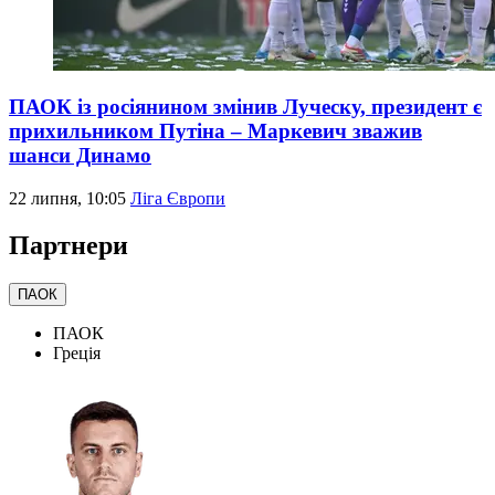
ПАОК із росіянином змінив Луческу, президент є
прихильником Путіна – Маркевич зважив
шанси Динамо
22 липня, 10:05
Ліга Європи
Партнери
ПАОК
ПАОК
Греція