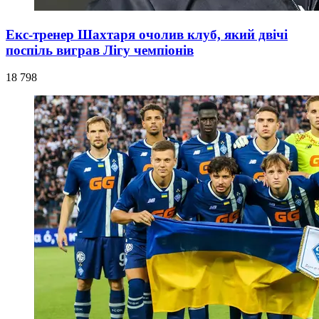
Екс-тренер Шахтаря очолив клуб, який двічі
поспіль виграв Лігу чемпіонів
18 798