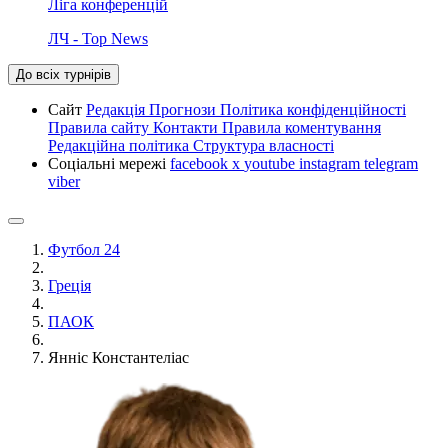
Ліга конференцій
ЛЧ - Top News
До всіх турнірів
Сайт
Редакція
Прогнози
Політика конфіденційності
Правила сайту
Контакти
Правила коментування
Редакційна політика
Структура власності
Соціальні мережі
facebook
x
youtube
instagram
telegram
viber
Футбол 24
Греція
ПАОК
Янніс Константеліас