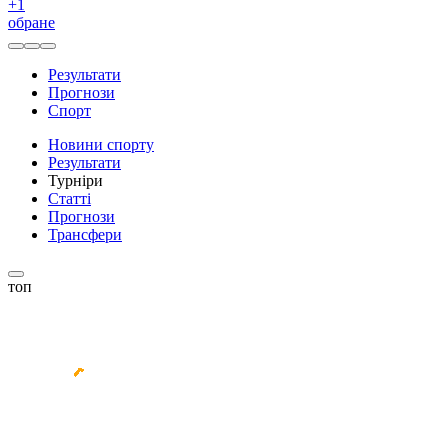
+
1
обране
Результати
Прогнози
Спорт
Новини спорту
Результати
Турніри
Статті
Прогнози
Трансфери
топ