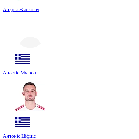
Андрія Живковіч
Анестіс Mythou
Антоніс Ціфціс