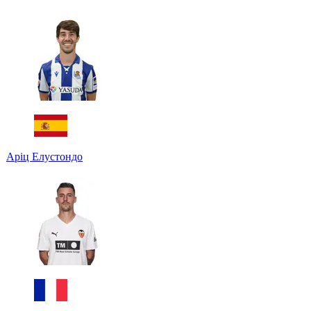
Аріц Елустондо