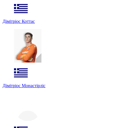
Дімітріос Коттас
Дімітріос Монастірліс