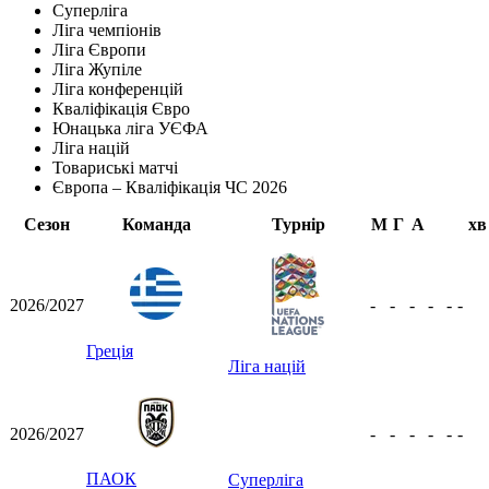
Суперліга
Ліга чемпіонів
Ліга Європи
Ліга Жупіле
Ліга конференцій
Кваліфікація Євро
Юнацька ліга УЄФА
Ліга націй
Товариські матчі
Європа – Кваліфікація ЧС 2026
Сезон
Команда
Турнір
М
Г
А
хв
2026/2027
-
-
-
-
-
-
Греція
Ліга націй
2026/2027
-
-
-
-
-
-
ПАОК
Суперліга