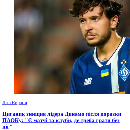
Ліга Європи
Циганик знищив лідера Динамо після поразки
ПАОКу: "Є матчі та клуби, де треба грати без
ніг"