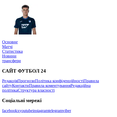
Основне
Матчі
Статистика
Новини
трансфери
САЙТ ФУТБОЛ 24
Редакція
Прогнози
Політика конфіденційності
Правила
сайту
Контакти
Правила коментування
Редакційна
політика
Структура власності
Соціальні мережі
facebook
x
youtube
instagram
telegram
viber