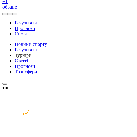
+
1
обране
Результати
Прогнози
Спорт
Новини спорту
Результати
Турніри
Статті
Прогнози
Трансфери
топ