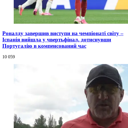
Роналду завершив виступи на чемпіонаті світу –
Іспанія вийшла у чвертьфінал, дотиснувши
Португалію в компенсований час
10 059