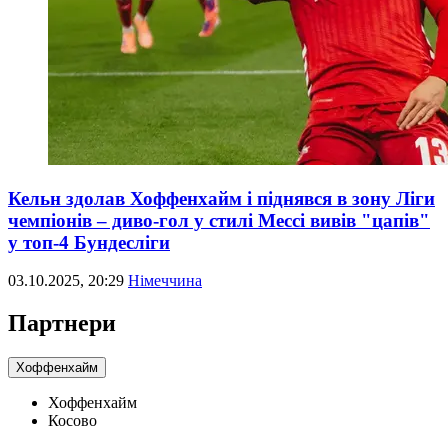
Кельн здолав Хоффенхайм і піднявся в зону Ліги
чемпіонів – диво-гол у стилі Мессі вивів "цапів"
у топ-4 Бундесліги
03.10.2025, 20:29
Німеччина
Партнери
Хоффенхайм
Хоффенхайм
Косово