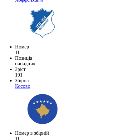
Номер
11
Позиція
нападник
Зріст
191
Збірна
Косово
Номер в збірній
11