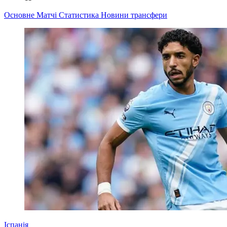
Основне
Матчі
Статистика
Новини
трансфери
Іспанія