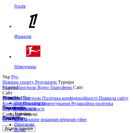
Італія
Франція
Німеччина
Укр
Рус
Новини спорту
Результати
Турніри
Україна
Статті
Прогнози
Відео
Трансфери
Сайт
Сайт
Україна
Збірні
Укр
Рус
Редакція
Прогнози
Політика конфіденційності
Правила сайту
Новини спорту
Контакти
Правила коментування
Редакційна політика
Перша ліга
Ліга націй
Чемпіонати
Результати
Структура власності
Турніри
Соціальні мережі
Друга ліга
ЧС 2026
Англія
Єврокубки
Статті
facebook
x
youtube
instagram
telegram
viber
Прогнози
Кубок України
Іспанія
Ліга чемпіонів
До всіх турнірів
Відео