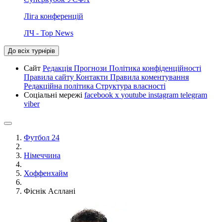
Ліга конференцій
ЛЧ - Top News
До всіх турнірів
Сайт
Редакція
Прогнози
Політика конфіденційності
Правила сайту
Контакти
Правила коментування
Редакційна політика
Структура власності
Соціальні мережі
facebook
x
youtube
instagram
telegram
viber
Футбол 24
Німеччина
Хоффенхайм
Фіснік Асллані