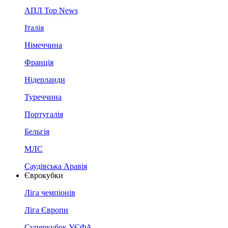
АПЛ Top News
Італія
Німеччина
Франція
Нідерланди
Туреччина
Португалія
Бельгія
МЛС
Саудівська Аравія
Єврокубки
Ліга чемпіонів
Ліга Європи
Суперкубок УЄФА