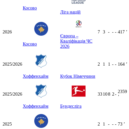
Косово
Ліга націй
2026
7
3
-
-
-
417
ʼ
Європа –
Кваліфікація ЧС
Косово
2026
2025/2026
2
1
1
-
-
164
ʼ
Хоффенхайм
Кубок Німеччини
2359
2025/2026
33
10
8
2
-
ʼ
Хоффенхайм
Бундесліга
2025
2
1
-
-
-
73
ʼ