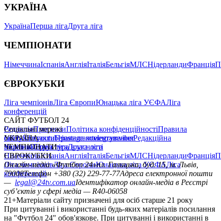
УКРАЇНА
Україна
Перша ліга
Друга ліга
ЧЕМПІОНАТИ
Німеччина
Іспанія
Англія
Італія
Бельгія
МЛС
Нідерланди
Франція
П
ЄВРОКУБКИ
Ліга чемпіонів
Ліга Європи
Юнацька ліга УЄФА
Ліга
конференцій
САЙТ ФУТБОЛ 24
Редакція
Соціальні мережі
Прогнози
Політика конфіденційності
Правила
сайту
facebook
УКРАЇНА
Контакти
x
youtube
Правила коментування
instagram
telegram
viber
Редакційна
політика
Україна
ЧЕМПІОНАТИ
Перша ліга
Структура власності
Друга ліга
Німеччина
ЄВРОКУБКИ
Іспанія
Англія
Італія
Бельгія
МЛС
Нідерланди
Франція
П
Ліга чемпіонів
Онлайн-медіа «Футбол 24»
Ліга Європи
Юнацька ліга УЄФА
пл. Галицька, буд. 15, м. Львів,
Ліга
конференцій
79008
Телефон +380 (32) 229-77-77
Адреса електронної пошти
—
legal@24tv.com.ua
Ідентифікатор онлайн-медіа в Реєстрі
суб’єктів у сфері медіа — R40-06058
21+
Матеріали сайту призначені для осіб старше 21 року
При цитуванні і використанні будь-яких матеріалів посилання
на "Футбол 24" обов'язкове. При цитуванні і використанні в