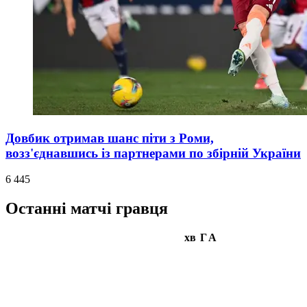
Довбик отримав шанс піти з Роми,
возз'єднавшись із партнерами по збірній України
6 445
Останні матчі гравця
хв
Г
А