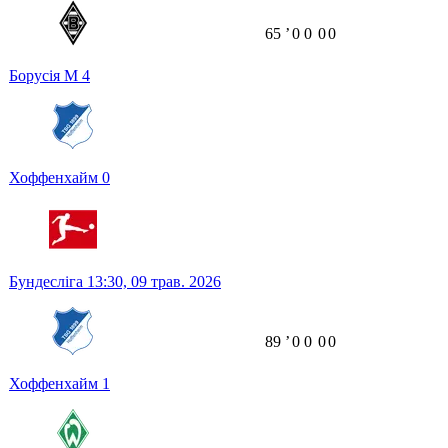
65
ʼ
0
0
0
0
Борусія М
4
Хоффенхайм
0
Бундесліга
13:30,
09 трав. 2026
89
ʼ
0
0
0
0
Хоффенхайм
1