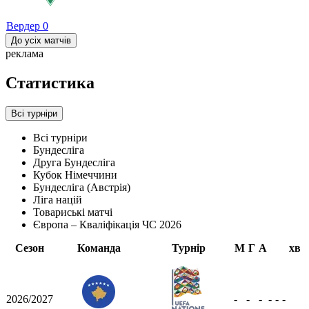
Вердер
0
До усіх матчів
реклама
Статистика
Всі турніри
Всі турніри
Бундесліга
Друга Бундесліга
Кубок Німеччини
Бундесліга (Австрія)
Ліга націй
Товариські матчі
Європа – Кваліфікація ЧС 2026
Сезон
Команда
Турнір
М
Г
А
хв
2026/2027
-
-
-
-
-
-