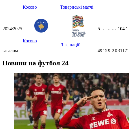
Косово
Товариські матчі
2024/2025
5
-
-
-
-
104
ʼ
Косово
Ліга націй
загалом
49
15
9
2
0
3117ʼ
Новини на футбол 24