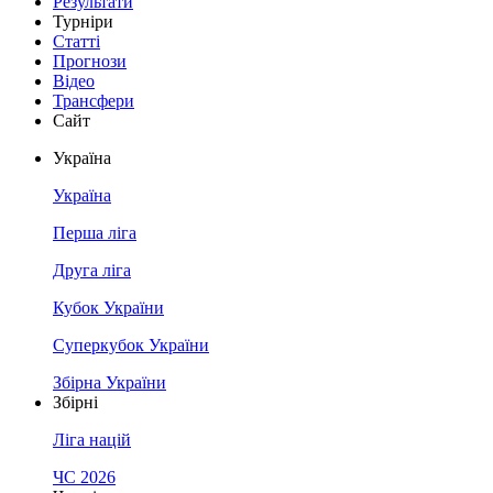
Результати
Турніри
Статті
Прогнози
Відео
Трансфери
Сайт
Україна
Україна
Перша ліга
Друга ліга
Кубок України
Суперкубок України
Збірна України
Збірні
Ліга націй
ЧС 2026