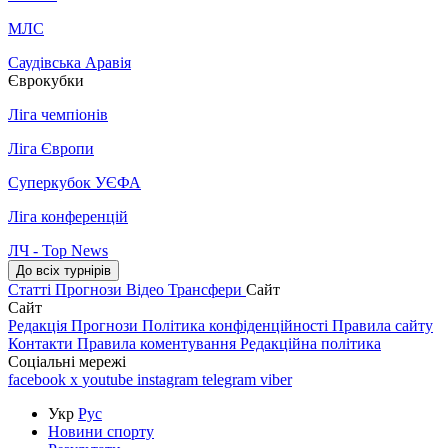
МЛС
Саудівська Аравія
Єврокубки
Ліга чемпіонів
Ліга Європи
Суперкубок УЄФА
Ліга конференцій
ЛЧ - Top News
До всіх турнірів
Статті
Прогнози
Відео
Трансфери
Сайт
Сайт
Редакція
Прогнози
Політика конфіденційності
Правила сайту
Контакти
Правила коментування
Редакційна політика
Соціальні мережі
facebook
x
youtube
instagram
telegram
viber
Укр
Рус
Новини спорту