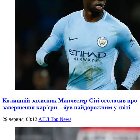
Колишній захисник Манчестер Сіті оголосив про
завершення кар'єри – був найдорожчим у світі
29 червня, 08:12
АПЛ Top News