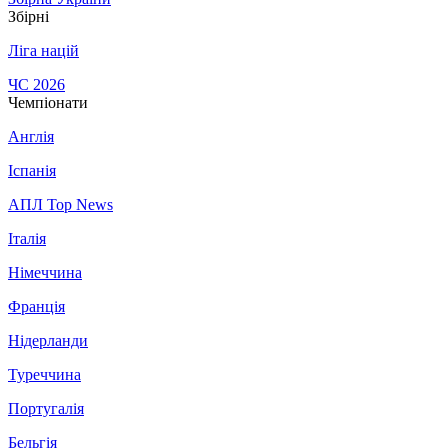
Збірні
Ліга націй
ЧС 2026
Чемпіонати
Англія
Іспанія
АПЛ Top News
Італія
Німеччина
Франція
Нідерланди
Туреччина
Португалія
Бельгія