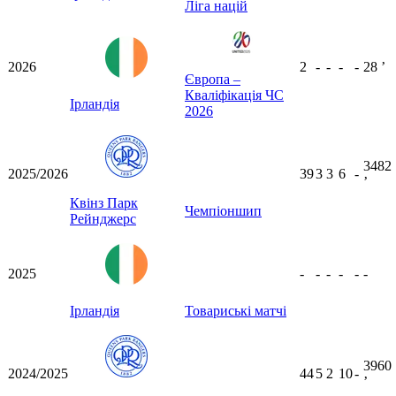
Ліга націй
2026
2
-
-
-
-
28
ʼ
Європа –
Кваліфікація ЧС
Ірландія
2026
3482
2025/2026
39
3
3
6
-
ʼ
Квінз Парк
Чемпіоншип
Рейнджерс
2025
-
-
-
-
-
-
Ірландія
Товариські матчі
3960
2024/2025
44
5
2
10
-
ʼ