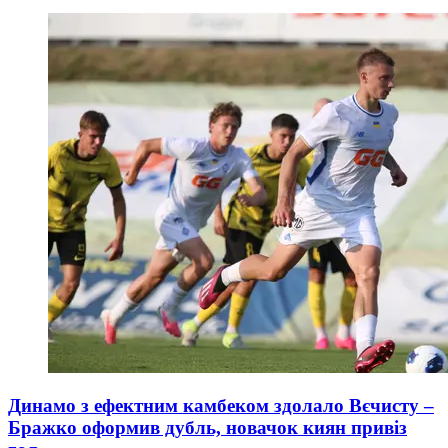
Динамо з ефектним камбеком здолало Вєчисту –
Бражко оформив дубль, новачок киян привіз