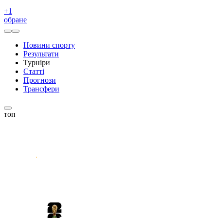
+
1
обране
Новини спорту
Результати
Турніри
Статті
Прогнози
Трансфери
топ