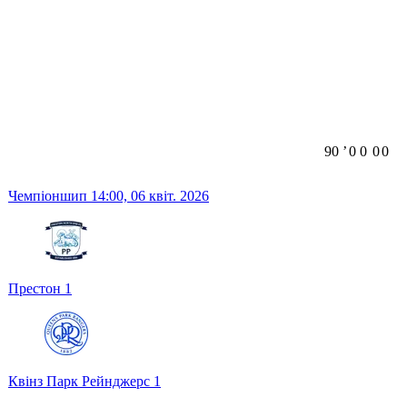
90
ʼ
0
0
0
0
Чемпіоншип
14:00,
06 квіт. 2026
Престон
1
Квінз Парк Рейнджерс
1