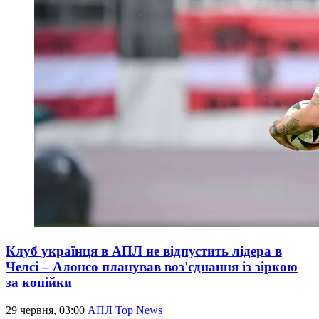
Клуб українця в АПЛ не відпустить лідера в
Челсі – Алонсо планував воз'єднання із зіркою
за копійки
29 червня, 03:00
АПЛ Top News