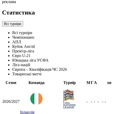
реклама
Статистика
Всі турніри
Всі турніри
Чемпіоншип
АПЛ
Кубок Англії
Прем'єр-ліга
Євро U-21
Юнацька ліга УЄФА
Ліга націй
Європа – Кваліфікація ЧС 2026
Товариські матчі
Сезон
Команда
Турнір
М
Г
А
хв
2026/2027
-
-
-
-
-
-
Ірландія