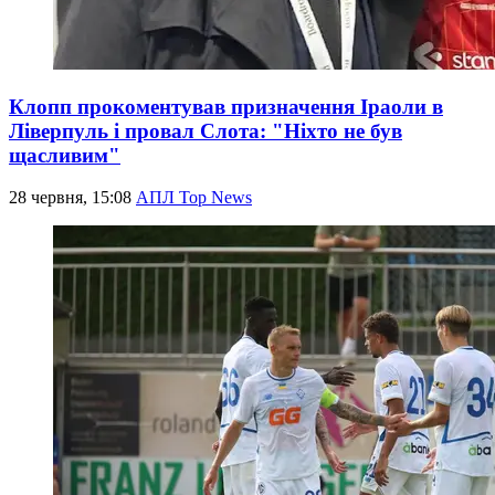
Клопп прокоментував призначення Іраоли в
Ліверпуль і провал Слота: "Ніхто не був
щасливим"
28 червня, 15:08
АПЛ Top News