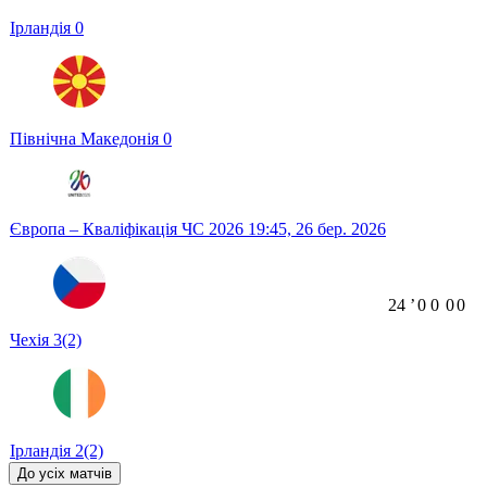
Ірландія
0
Північна Македонія
0
Європа – Кваліфікація ЧС 2026
19:45,
26 бер. 2026
24
ʼ
0
0
0
0
Чехія
3
(2)
Ірландія
2
(2)
До усіх матчів