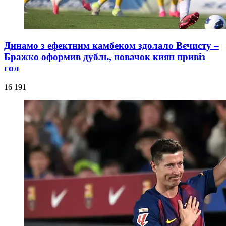
Динамо з ефектним камбеком здолало Вєчисту –
Бражко оформив дубль, новачок киян привіз
гол
16 191