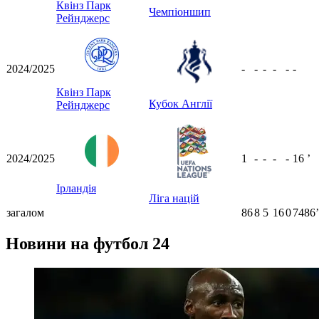
Квінз Парк
Чемпіоншип
Рейнджерс
2024/2025
-
-
-
-
-
-
Квінз Парк
Кубок Англії
Рейнджерс
2024/2025
1
-
-
-
-
16
ʼ
Ірландія
Ліга націй
загалом
86
8
5
16
0
7486ʼ
Новини на футбол 24