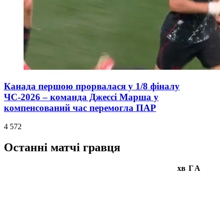
Канада першою прорвалася у 1/8 фіналу
ЧС-2026 – команда Джессі Марша у
компенсований час перемогла ПАР
4 572
Останні матчі гравця
хв
Г
А