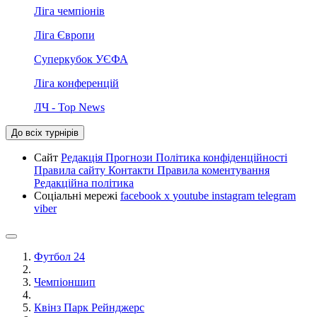
Ліга чемпіонів
Ліга Європи
Суперкубок УЄФА
Ліга конференцій
ЛЧ - Top News
До всіх турнірів
Сайт
Редакція
Прогнози
Політика конфіденційності
Правила сайту
Контакти
Правила коментування
Редакційна політика
Соціальні мережі
facebook
x
youtube
instagram
telegram
viber
Футбол 24
Чемпіоншип
Квінз Парк Рейнджерс