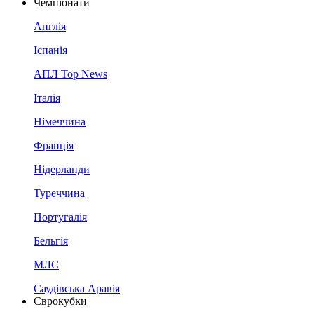
Чемпіонати
Англія
Іспанія
АПЛ Top News
Італія
Німеччина
Франція
Нідерланди
Туреччина
Португалія
Бельгія
МЛС
Саудівська Аравія
Єврокубки