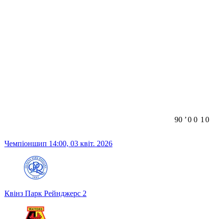
90
ʼ
0
0
1
0
Чемпіоншип
14:00,
03 квіт. 2026
Квінз Парк Рейнджерс
2