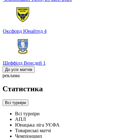
Оксфорд Юнайтед
4
Шеффілд Венсдей
1
До усіх матчів
реклама
Статистика
Всі турніри
Всі турніри
АПЛ
Юнацька ліга УЄФА
Товариські матчі
Чемпіоншип