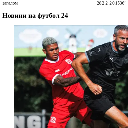
загалом
28
2
2
2
0
1536ʼ
Новини на футбол 24