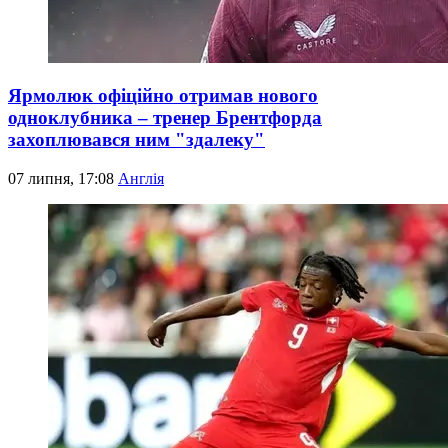
Ярмолюк офіційно отримав нового
одноклубника – тренер Брентфорда
захоплювався ним "здалеку"
07 липня, 17:08
Англія