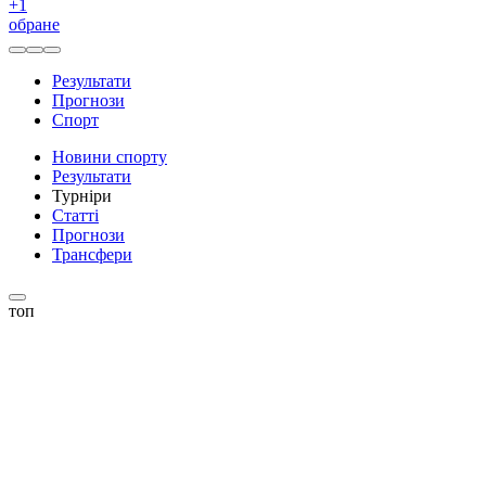
+
1
обране
Результати
Прогнози
Спорт
Новини спорту
Результати
Турніри
Статті
Прогнози
Трансфери
топ