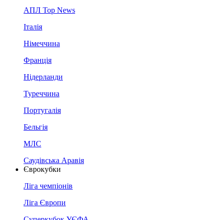
АПЛ Top News
Італія
Німеччина
Франція
Нідерланди
Туреччина
Португалія
Бельгія
МЛС
Саудівська Аравія
Єврокубки
Ліга чемпіонів
Ліга Європи
Суперкубок УЄФА