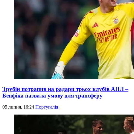
Трубін потрапив на радари трьох клубів АПЛ –
Бенфіка назвала умову для трансферу
05 липня, 16:24
Португалія