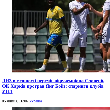
ЛНЗ в меншості переміг віце-чемпіона Словенії,
ФК Харків програв Янг Бойз: спаринги клубів
УПЛ
05 липня, 16:06
Україна