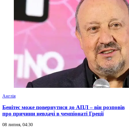
Англія
Бенітес може повернутися до АПЛ – він розповів
про причини невдачі в чемпіонаті Греції
08 липня, 04:30