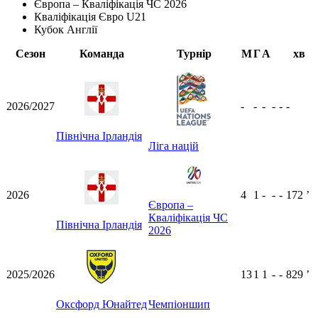
Європа – Кваліфікація ЧС 2026
Кваліфікація Євро U21
Кубок Англії
Сезон
Команда
Турнір
М
Г
А
хв
2026/2027
-
-
-
-
-
-
Північна Ірландія
Ліга націй
2026
4
1
-
-
-
172
ʼ
Європа –
Кваліфікація ЧС
Північна Ірландія
2026
2025/2026
13
1
1
-
-
829
ʼ
Оксфорд Юнайтед
Чемпіоншип