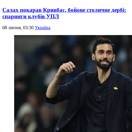
Салах покарав Кривбас, бойове столичне дербі:
спаринги клубів УПЛ
08 липня, 03:30
Україна