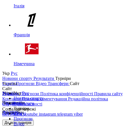
Італія
Франція
Німеччина
Укр
Рус
Новини спорту
Результати
Турніри
Україна
Статті
Прогнози
Відео
Трансфери
Сайт
Сайт
Україна
Збірні
Укр
Рус
Редакція
Прогнози
Політика конфіденційності
Правила сайту
Новини спорту
Контакти
Правила коментування
Редакційна політика
Перша ліга
Ліга націй
Чемпіонати
Результати
Структура власності
Турніри
Соціальні мережі
Друга ліга
ЧС 2026
Англія
Єврокубки
Статті
facebook
x
youtube
instagram
telegram
viber
Прогнози
Кубок України
Іспанія
Ліга чемпіонів
До всіх турнірів
Відео