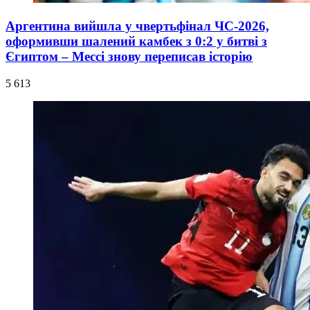
Аргентина вийшла у чвертьфінал ЧС-2026,
оформивши шалений камбек з 0:2 у битві з
Єгиптом – Мессі знову переписав історію
5 613