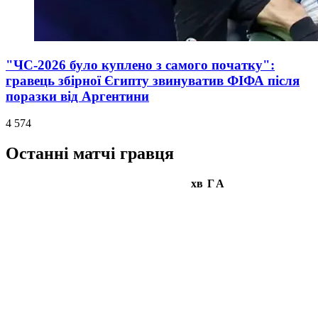
"ЧС-2026 було куплено з самого початку":
гравець збірної Єгипту звинуватив ФІФА після
поразки від Аргентини
4 574
Останні матчі гравця
хв
Г
А