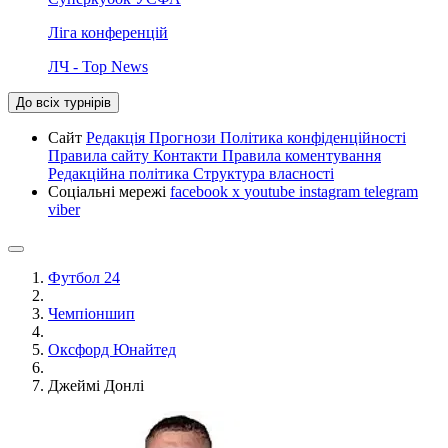
Ліга конференцій
ЛЧ - Top News
До всіх турнірів
Сайт
Редакція
Прогнози
Політика конфіденційності
Правила сайту
Контакти
Правила коментування
Редакційна політика
Структура власності
Соціальні мережі
facebook
x
youtube
instagram
telegram
viber
Футбол 24
Чемпіоншип
Оксфорд Юнайтед
Джеймі Донлі