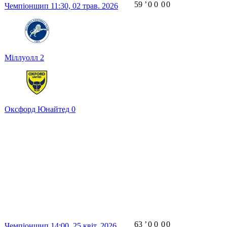
59
ʼ
0
0
0
0
Чемпіоншип
11:30,
02 трав. 2026
Міллуолл
2
Оксфорд Юнайтед
0
63
ʼ
0
0
0
0
Чемпіоншип
14:00,
25 квіт. 2026